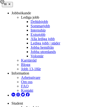
Jobbsökande
Lediga jobb
Deltidsjobb
Sommarjobb
Internship
Extrajobb
Alla lediga jobb
Lediga jobb | städer
Jobba hemifrån
Jobba utomlands
Volontär
Karriärråd
Blogg
Jobb 13-18år
Information
Arbetsgivare
Om oss
FAQ
Kontakt
Student