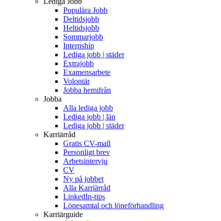
Lediga Jobb
Populära Jobb
Deltidsjobb
Heltidsjobb
Sommarjobb
Internship
Lediga jobb | städer
Extrajobb
Examensarbete
Volontär
Jobba hemifrån
Jobba
Alla lediga jobb
Lediga jobb | län
Lediga jobb | städer
Karriärråd
Gratis CV-mall
Personligt brev
Arbetsintervju
CV
Ny på jobbet
Alla Karriärråd
LinkedIn-tips
Lönesamtal och löneförhandling
Karriärguide