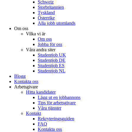
Schweiz
Storbritannien
Tyskland
Österrike
Alla jobb utomlands
Om oss
Vilka vi är
Om oss
Jobba för oss
Våra andra siter
Studentjob UK
Studentjob DE
Studentjob ES
Studentjob NL
Blogg
Kontakta oss
Arbetsgivare
Hitta kandidater
Lägg ut en jobbannons
Tips för arbetsgivare
Våra tjänster
Kontakt
Rekryteringsguiden
FAQ
Kontakta oss