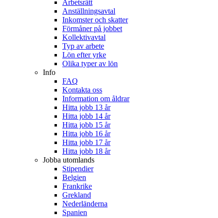
Arbetsrätt
Anställningsavtal
Inkomster och skatter
Förmåner på jobbet
Kollektivavtal
Typ av arbete
Lön efter yrke
Olika typer av lön
Info
FAQ
Kontakta oss
Information om åldrar
Hitta jobb 13 år
Hitta jobb 14 år
Hitta jobb 15 år
Hitta jobb 16 år
Hitta jobb 17 år
Hitta jobb 18 år
Jobba utomlands
Stipendier
Belgien
Frankrike
Grekland
Nederländerna
Spanien