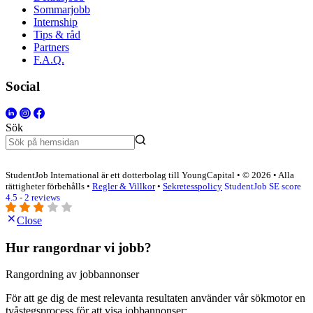
Sommarjobb
Internship
Tips & råd
Partners
F.A.Q.
Social
Sök
StudentJob International är ett dotterbolag till YoungCapital • © 2026 • Alla
rättigheter förbehålls •
Regler & Villkor
•
Sekretesspolicy
StudentJob SE score
4.5 - 2 reviews
Close
Hur rangordnar vi jobb?
Rangordning av jobbannonser
För att ge dig de mest relevanta resultaten använder vår sökmotor en
tvåstegsprocess för att visa jobbannonser: