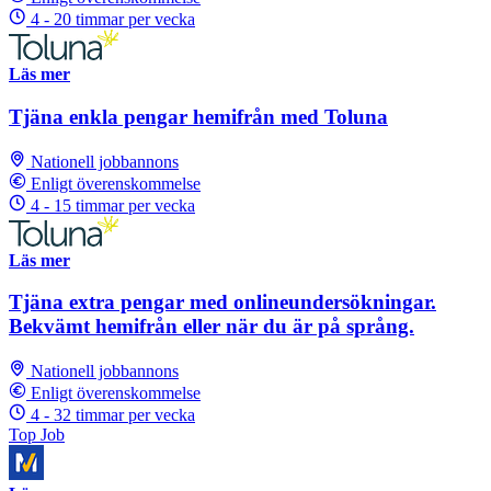
4 - 20 timmar per vecka
Läs mer
Tjäna enkla pengar hemifrån med Toluna
Nationell jobbannons
Enligt överenskommelse
4 - 15 timmar per vecka
Läs mer
Tjäna extra pengar med onlineundersökningar.
Bekvämt hemifrån eller när du är på språng.
Nationell jobbannons
Enligt överenskommelse
4 - 32 timmar per vecka
Top Job