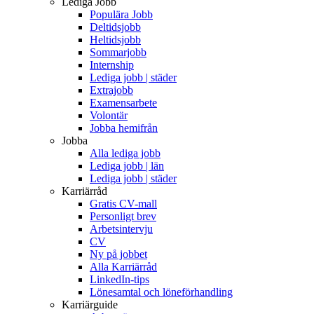
Lediga Jobb
Populära Jobb
Deltidsjobb
Heltidsjobb
Sommarjobb
Internship
Lediga jobb | städer
Extrajobb
Examensarbete
Volontär
Jobba hemifrån
Jobba
Alla lediga jobb
Lediga jobb | län
Lediga jobb | städer
Karriärråd
Gratis CV-mall
Personligt brev
Arbetsintervju
CV
Ny på jobbet
Alla Karriärråd
LinkedIn-tips
Lönesamtal och löneförhandling
Karriärguide