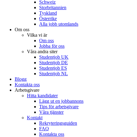
Schweiz
Storbritannien
Tyskland
Österrike
Alla jobb utomlands
Om oss
Vilka vi är
Om oss
Jobba för oss
Våra andra siter
Studentjob UK
Studentjob DE
Studentjob ES
Studentjob NL
Blogg
Kontakta oss
Arbetsgivare
Hitta kandidater
Lägg ut en jobbannons
Tips för arbetsgivare
Våra tjänster
Kontakt
Rekryteringsguiden
FAQ
Kontakta oss