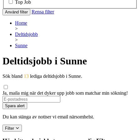
Top Job
Rensa filter
Använd filter
Home
>
Deltidsjobb
>
Sunne
Deltidsjobb i Sunne
Sök bland
13
lediga deltidsjobb i Sunne.
Ja, maila mig när det dyker upp jobb som matchar min sökning!
If
you
Spara alert
are
a
Du kan stänga av notiser vi email närsomhelst.
human,
ignore
Filter
this
field