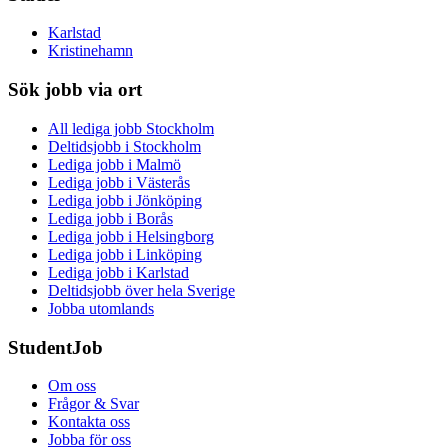
Karlstad
Kristinehamn
Sök jobb via ort
All lediga jobb Stockholm
Deltidsjobb i Stockholm
Lediga jobb i Malmö
Lediga jobb i Västerås
Lediga jobb i Jönköping
Lediga jobb i Borås
Lediga jobb i Helsingborg
Lediga jobb i Linköping
Lediga jobb i Karlstad
Deltidsjobb över hela Sverige
Jobba utomlands
StudentJob
Om oss
Frågor & Svar
Kontakta oss
Jobba för oss