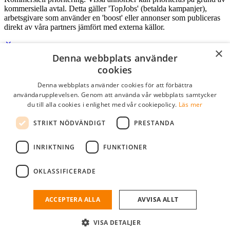
kommersiella avtal. Detta gäller 'TopJobs' (betalda kampanjer),
arbetsgivare som använder en 'boost' eller annonser som publiceras
direkt av våra partners jämfört med externa källor.
×
Denna webbplats använder
Logga in som företag
cookies
Denna webbplats använder cookies för att förbättra
E-post
*
användarupplevelsen. Genom att använda vår webbplats samtycker
du till alla cookies i enlighet med vår cookiepolicy.
Läs mer
Lösenord
STRIKT NÖDVÄNDIGT
PRESTANDA
kom ihåg mig
glömt ditt lösenord?
logga in
INRIKTNING
FUNKTIONER
Kostnadsfri företagsprofil
OKLASSIFICERADE
Om du har företagskonto hos StudentJob SE, kan du enkelt logga in
och söka efter passande kandidater till ditt företag.
ACCEPTERA ALLA
AVVISA ALLT
Har du inte ett företagskonto?
VISA DETALJER