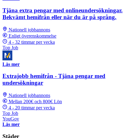
Tjäna extra pengar med onlineundersökningar.
Bekvämt hemifrån eller när du är på språng.
Nationell jobbannons
Enligt överenskommelse
4 - 32 timmar per vecka
Top Job
Läs mer
Extrajobb hemifrån - Tjäna pengar med
undersökningar
Nationell jobbannons
Mellan 200€ och 800€ Lön
4 - 20 timmar per vecka
Top Job
YouGov
Läs mer
Städer