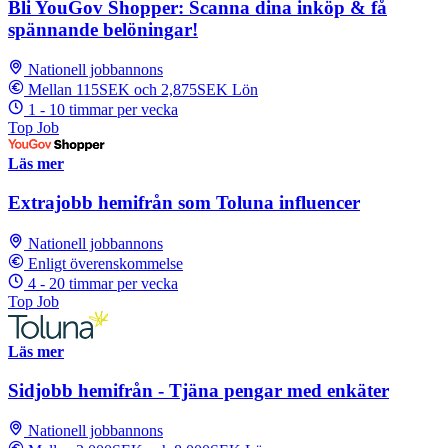
Bli YouGov Shopper: Scanna dina inköp & få
spännande belöningar!
Nationell jobbannons
Mellan 115SEK och 2,875SEK Lön
1 - 10 timmar per vecka
Top Job
Läs mer
Extrajobb hemifrån som Toluna influencer
Nationell jobbannons
Enligt överenskommelse
4 - 20 timmar per vecka
Top Job
Läs mer
Sidjobb hemifrån - Tjäna pengar med enkäter
Nationell jobbannons