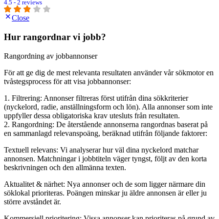
4.5 - 2 reviews
Close
Hur rangordnar vi jobb?
Rangordning av jobbannonser
För att ge dig de mest relevanta resultaten använder vår sökmotor en
tvåstegsprocess för att visa jobbannonser:
1. Filtrering: Annonser filtreras först utifrån dina sökkriterier
(nyckelord, radie, anställningsform och lön). Alla annonser som inte
uppfyller dessa obligatoriska krav utesluts från resultaten.
2. Rangordning: De återstående annonserna rangordnas baserat på
en sammanlagd relevanspoäng, beräknad utifrån följande faktorer:
Textuell relevans: Vi analyserar hur väl dina nyckelord matchar
annonsen. Matchningar i jobbtiteln väger tyngst, följt av den korta
beskrivningen och den allmänna texten.
Aktualitet & närhet: Nya annonser och de som ligger närmare din
söklokal prioriteras. Poängen minskar ju äldre annonsen är eller ju
större avståndet är.
Kommersiell prioritering: Vissa annonser kan prioriteras på grund av