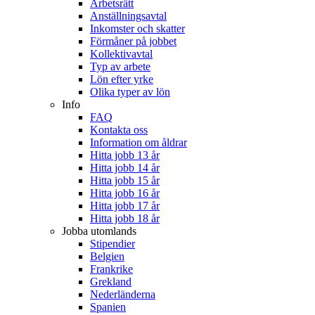
Arbetsrätt
Anställningsavtal
Inkomster och skatter
Förmåner på jobbet
Kollektivavtal
Typ av arbete
Lön efter yrke
Olika typer av lön
Info
FAQ
Kontakta oss
Information om åldrar
Hitta jobb 13 år
Hitta jobb 14 år
Hitta jobb 15 år
Hitta jobb 16 år
Hitta jobb 17 år
Hitta jobb 18 år
Jobba utomlands
Stipendier
Belgien
Frankrike
Grekland
Nederländerna
Spanien