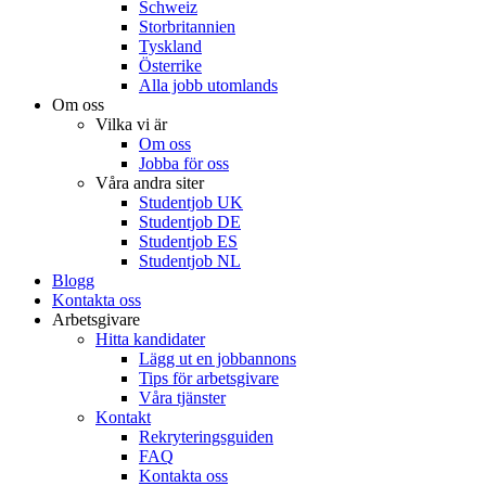
Schweiz
Storbritannien
Tyskland
Österrike
Alla jobb utomlands
Om oss
Vilka vi är
Om oss
Jobba för oss
Våra andra siter
Studentjob UK
Studentjob DE
Studentjob ES
Studentjob NL
Blogg
Kontakta oss
Arbetsgivare
Hitta kandidater
Lägg ut en jobbannons
Tips för arbetsgivare
Våra tjänster
Kontakt
Rekryteringsguiden
FAQ
Kontakta oss