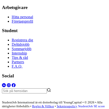
Arbetsgivare
Hitta personal
Företagsprofil
Student
Registrera dig
Deltidsjobb
Sommarjobb
Internship
Tips & råd
Partners
F.A.Q.
Social
StudentJob International är ett dotterbolag till YoungCapital • © 2026 • Alla
rättigheter förbehålls •
Regler & Villkor
•
Sekretesspolicy
StudentJob SE score