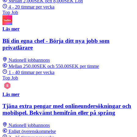
Mellan 2,000SEK och 8,000SEK Lön
4 - 20 timmar per vecka
Top Job
Läs mer
Bli din egna chef - Börja ditt nya jobb som
privatlärare
Nationell jobbannons
Mellan 250.00SEK och 550.00SEK per timme
1 - 40 timmar per vecka
Top Job
Läs mer
Tjäna extra pengar med onlineundersökningar och
mobilspel. Bekvämt hemifrån eller på språng
Nationell jobbannons
Enligt överenskommelse