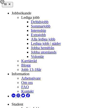
Jobbsökande
Lediga jobb
Deltidsjobb
Sommarjobb
Internship
Extrajobb
Alla lediga jobb
Lediga jobb | städer
Jobba hemifrån
Jobba utomlands
Volontär
Karriärråd
Blogg
Jobb 13-18år
Information
Arbetsgivare
Om oss
FAQ
Kontakt
Student