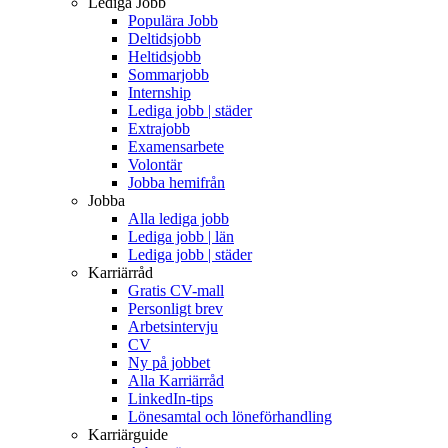
Lediga Jobb
Populära Jobb
Deltidsjobb
Heltidsjobb
Sommarjobb
Internship
Lediga jobb | städer
Extrajobb
Examensarbete
Volontär
Jobba hemifrån
Jobba
Alla lediga jobb
Lediga jobb | län
Lediga jobb | städer
Karriärråd
Gratis CV-mall
Personligt brev
Arbetsintervju
CV
Ny på jobbet
Alla Karriärråd
LinkedIn-tips
Lönesamtal och löneförhandling
Karriärguide