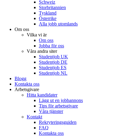
Schweiz
Storbritannien
Tyskland
Österrike
Alla jobb utomlands
Om oss
Vilka vi är
Om oss
Jobba för oss
Våra andra siter
Studentjob UK
Studentjob DE
Studentjob ES
Studentjob NL
Blogg
Kontakta oss
Arbetsgivare
Hitta kandidater
Lägg ut en jobbannons
Tips för arbetsgivare
Våra tjänster
Kontakt
Rekryteringsguiden
FAQ
Kontakta oss