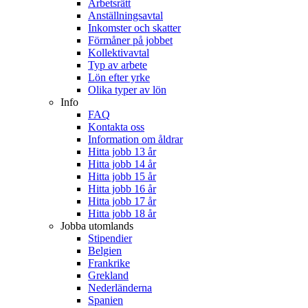
Arbetsrätt
Anställningsavtal
Inkomster och skatter
Förmåner på jobbet
Kollektivavtal
Typ av arbete
Lön efter yrke
Olika typer av lön
Info
FAQ
Kontakta oss
Information om åldrar
Hitta jobb 13 år
Hitta jobb 14 år
Hitta jobb 15 år
Hitta jobb 16 år
Hitta jobb 17 år
Hitta jobb 18 år
Jobba utomlands
Stipendier
Belgien
Frankrike
Grekland
Nederländerna
Spanien