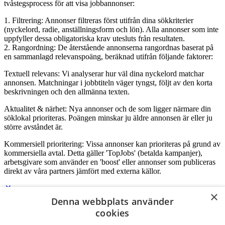
tvåstegsprocess för att visa jobbannonser:
1. Filtrering: Annonser filtreras först utifrån dina sökkriterier
(nyckelord, radie, anställningsform och lön). Alla annonser som inte
uppfyller dessa obligatoriska krav utesluts från resultaten.
2. Rangordning: De återstående annonserna rangordnas baserat på
en sammanlagd relevanspoäng, beräknad utifrån följande faktorer:
Textuell relevans: Vi analyserar hur väl dina nyckelord matchar
annonsen. Matchningar i jobbtiteln väger tyngst, följt av den korta
beskrivningen och den allmänna texten.
Aktualitet & närhet: Nya annonser och de som ligger närmare din
söklokal prioriteras. Poängen minskar ju äldre annonsen är eller ju
större avståndet är.
Kommersiell prioritering: Vissa annonser kan prioriteras på grund av
kommersiella avtal. Detta gäller 'TopJobs' (betalda kampanjer),
arbetsgivare som använder en 'boost' eller annonser som publiceras
direkt av våra partners jämfört med externa källor.
×
Denna webbplats använder
Logga in som företag
cookies