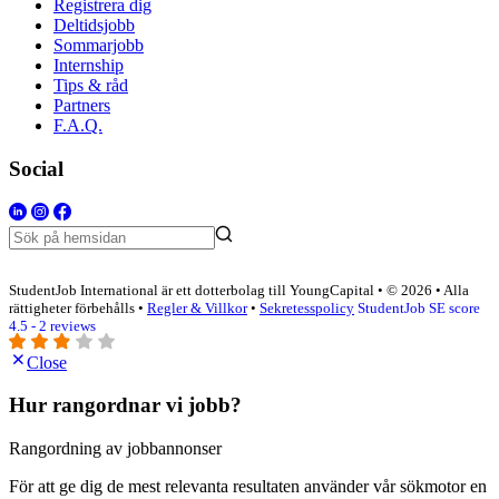
Registrera dig
Deltidsjobb
Sommarjobb
Internship
Tips & råd
Partners
F.A.Q.
Social
StudentJob International är ett dotterbolag till YoungCapital • © 2026 • Alla
rättigheter förbehålls •
Regler & Villkor
•
Sekretesspolicy
StudentJob SE score
4.5 - 2 reviews
Close
Hur rangordnar vi jobb?
Rangordning av jobbannonser
För att ge dig de mest relevanta resultaten använder vår sökmotor en