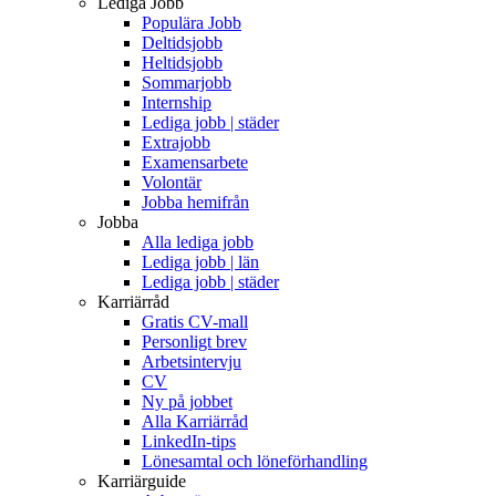
Lediga Jobb
Populära Jobb
Deltidsjobb
Heltidsjobb
Sommarjobb
Internship
Lediga jobb | städer
Extrajobb
Examensarbete
Volontär
Jobba hemifrån
Jobba
Alla lediga jobb
Lediga jobb | län
Lediga jobb | städer
Karriärråd
Gratis CV-mall
Personligt brev
Arbetsintervju
CV
Ny på jobbet
Alla Karriärråd
LinkedIn-tips
Lönesamtal och löneförhandling
Karriärguide