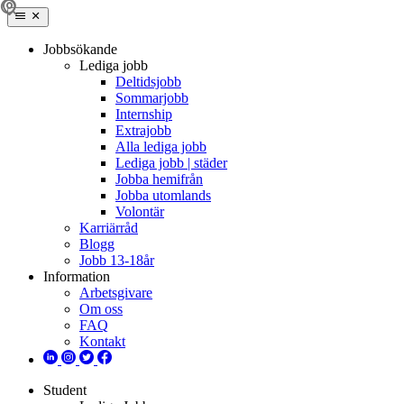
Jobbsökande
Lediga jobb
Deltidsjobb
Sommarjobb
Internship
Extrajobb
Alla lediga jobb
Lediga jobb | städer
Jobba hemifrån
Jobba utomlands
Volontär
Karriärråd
Blogg
Jobb 13-18år
Information
Arbetsgivare
Om oss
FAQ
Kontakt
Student