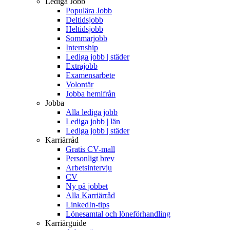
Lediga Jobb
Populära Jobb
Deltidsjobb
Heltidsjobb
Sommarjobb
Internship
Lediga jobb | städer
Extrajobb
Examensarbete
Volontär
Jobba hemifrån
Jobba
Alla lediga jobb
Lediga jobb | län
Lediga jobb | städer
Karriärråd
Gratis CV-mall
Personligt brev
Arbetsintervju
CV
Ny på jobbet
Alla Karriärråd
LinkedIn-tips
Lönesamtal och löneförhandling
Karriärguide