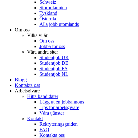
Schweiz
Storbritannien
Tyskland
Österrike
Alla jobb utomlands
Om oss
Vilka vi är
Om oss
Jobba för oss
Våra andra siter
Studentjob UK
Studentjob DE
Studentjob ES
Studentjob NL
Blogg
Kontakta oss
Arbetsgivare
Hitta kandidater
Lägg ut en jobbannons
Tips för arbetsgivare
Våra tjänster
Kontakt
Rekryteringsguiden
FAQ
Kontakta oss