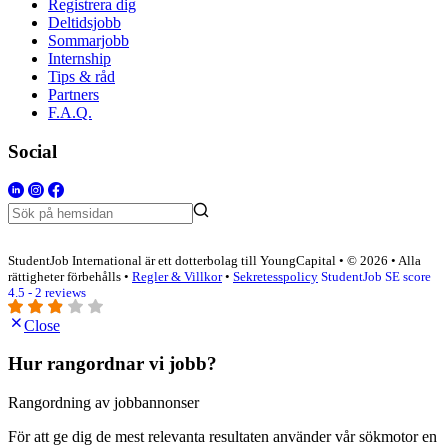
Registrera dig
Deltidsjobb
Sommarjobb
Internship
Tips & råd
Partners
F.A.Q.
Social
StudentJob International är ett dotterbolag till YoungCapital • © 2026 • Alla
rättigheter förbehålls •
Regler & Villkor
•
Sekretesspolicy
StudentJob SE score
4.5 - 2 reviews
Close
Hur rangordnar vi jobb?
Rangordning av jobbannonser
För att ge dig de mest relevanta resultaten använder vår sökmotor en