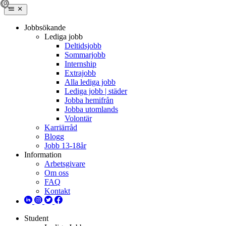
Jobbsökande
Lediga jobb
Deltidsjobb
Sommarjobb
Internship
Extrajobb
Alla lediga jobb
Lediga jobb | städer
Jobba hemifrån
Jobba utomlands
Volontär
Karriärråd
Blogg
Jobb 13-18år
Information
Arbetsgivare
Om oss
FAQ
Kontakt
Student