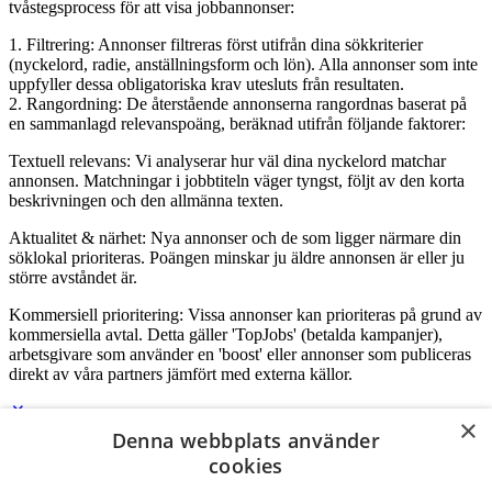
tvåstegsprocess för att visa jobbannonser:
1. Filtrering: Annonser filtreras först utifrån dina sökkriterier
(nyckelord, radie, anställningsform och lön). Alla annonser som inte
uppfyller dessa obligatoriska krav utesluts från resultaten.
2. Rangordning: De återstående annonserna rangordnas baserat på
en sammanlagd relevanspoäng, beräknad utifrån följande faktorer:
Textuell relevans: Vi analyserar hur väl dina nyckelord matchar
annonsen. Matchningar i jobbtiteln väger tyngst, följt av den korta
beskrivningen och den allmänna texten.
Aktualitet & närhet: Nya annonser och de som ligger närmare din
söklokal prioriteras. Poängen minskar ju äldre annonsen är eller ju
större avståndet är.
Kommersiell prioritering: Vissa annonser kan prioriteras på grund av
kommersiella avtal. Detta gäller 'TopJobs' (betalda kampanjer),
arbetsgivare som använder en 'boost' eller annonser som publiceras
direkt av våra partners jämfört med externa källor.
×
Denna webbplats använder
Logga in som företag
cookies