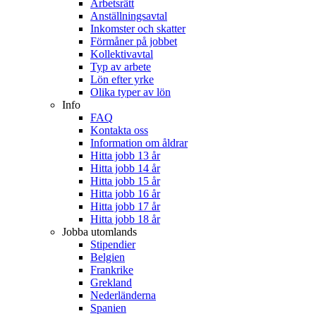
Arbetsrätt
Anställningsavtal
Inkomster och skatter
Förmåner på jobbet
Kollektivavtal
Typ av arbete
Lön efter yrke
Olika typer av lön
Info
FAQ
Kontakta oss
Information om åldrar
Hitta jobb 13 år
Hitta jobb 14 år
Hitta jobb 15 år
Hitta jobb 16 år
Hitta jobb 17 år
Hitta jobb 18 år
Jobba utomlands
Stipendier
Belgien
Frankrike
Grekland
Nederländerna
Spanien