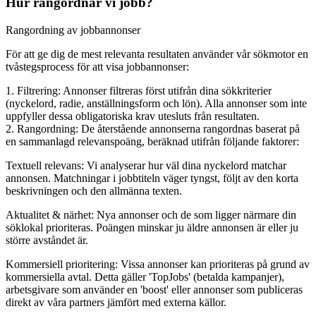
Hur rangordnar vi jobb?
Rangordning av jobbannonser
För att ge dig de mest relevanta resultaten använder vår sökmotor en
tvåstegsprocess för att visa jobbannonser:
1. Filtrering: Annonser filtreras först utifrån dina sökkriterier
(nyckelord, radie, anställningsform och lön). Alla annonser som inte
uppfyller dessa obligatoriska krav utesluts från resultaten.
2. Rangordning: De återstående annonserna rangordnas baserat på
en sammanlagd relevanspoäng, beräknad utifrån följande faktorer:
Textuell relevans: Vi analyserar hur väl dina nyckelord matchar
annonsen. Matchningar i jobbtiteln väger tyngst, följt av den korta
beskrivningen och den allmänna texten.
Aktualitet & närhet: Nya annonser och de som ligger närmare din
söklokal prioriteras. Poängen minskar ju äldre annonsen är eller ju
större avståndet är.
Kommersiell prioritering: Vissa annonser kan prioriteras på grund av
kommersiella avtal. Detta gäller 'TopJobs' (betalda kampanjer),
arbetsgivare som använder en 'boost' eller annonser som publiceras
direkt av våra partners jämfört med externa källor.