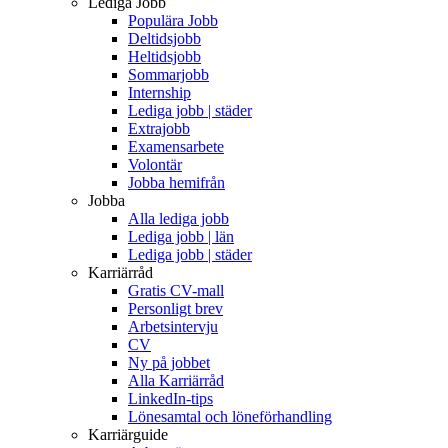
Lediga Jobb
Populära Jobb
Deltidsjobb
Heltidsjobb
Sommarjobb
Internship
Lediga jobb | städer
Extrajobb
Examensarbete
Volontär
Jobba hemifrån
Jobba
Alla lediga jobb
Lediga jobb | län
Lediga jobb | städer
Karriärråd
Gratis CV-mall
Personligt brev
Arbetsintervju
CV
Ny på jobbet
Alla Karriärråd
LinkedIn-tips
Lönesamtal och löneförhandling
Karriärguide