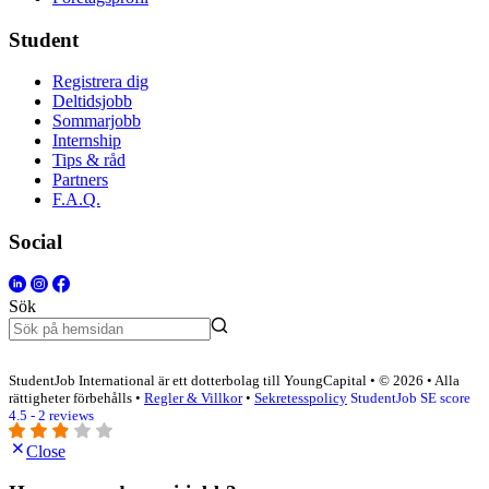
Student
Registrera dig
Deltidsjobb
Sommarjobb
Internship
Tips & råd
Partners
F.A.Q.
Social
Sök
StudentJob International är ett dotterbolag till YoungCapital • © 2026 • Alla
rättigheter förbehålls •
Regler & Villkor
•
Sekretesspolicy
StudentJob SE score
4.5 - 2 reviews
Close