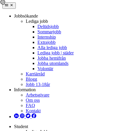
Jobbsökande
Lediga jobb
Deltidsjobb
Sommarjobb
Internship
Extrajobb
Alla lediga jobb
Lediga jobb | städer
Jobba hemifrån
Jobba utomlands
Volontär
Karriärråd
Blogg
Jobb 13-18år
Information
Arbetsgivare
Om oss
FAQ
Kontakt
Student