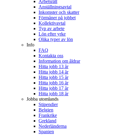
Arbetsrätt
Anställningsavtal
Inkomster och skatter
Förmåner på jobbet
Kollektivavtal
Typ av arbete
Lön efter yrke
Olika typer av lön
Info
FAQ
Kontakta oss
Information om åldrar
Hitta jobb 13 år
Hitta jobb 14 år
Hitta jobb 15 år
Hitta jobb 16 år
Hitta jobb 17 år
Hitta jobb 18 år
Jobba utomlands
Stipendier
Belgien
Frankrike
Grekland
Nederländerna
Spanien