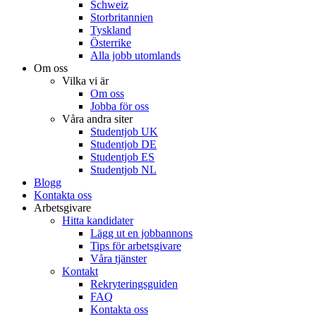
Schweiz
Storbritannien
Tyskland
Österrike
Alla jobb utomlands
Om oss
Vilka vi är
Om oss
Jobba för oss
Våra andra siter
Studentjob UK
Studentjob DE
Studentjob ES
Studentjob NL
Blogg
Kontakta oss
Arbetsgivare
Hitta kandidater
Lägg ut en jobbannons
Tips för arbetsgivare
Våra tjänster
Kontakt
Rekryteringsguiden
FAQ
Kontakta oss