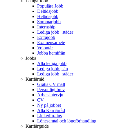
Lediga Jobb
Populära Jobb
Deltidsjobb
Heltidsjobb
Sommarjobb
Internship
Lediga jobb | städer
Extrajobb
Examensarbete
Volontär
Jobba hemifrån
Jobba
Alla lediga jobb
Lediga jobb | län
Lediga jobb | städer
Karriärråd
Gratis CV-mall
Personligt brev
Arbetsintervju
CV
Ny på jobbet
Alla Karriärråd
LinkedIn-tips
Lönesamtal och löneförhandling
Karriärguide