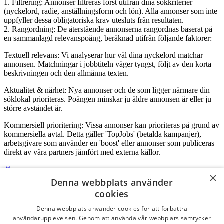
1. Filtrering: Annonser filtreras först utifrån dina sökkriterier
(nyckelord, radie, anställningsform och lön). Alla annonser som inte
uppfyller dessa obligatoriska krav utesluts från resultaten.
2. Rangordning: De återstående annonserna rangordnas baserat på
en sammanlagd relevanspoäng, beräknad utifrån följande faktorer:
Textuell relevans: Vi analyserar hur väl dina nyckelord matchar
annonsen. Matchningar i jobbtiteln väger tyngst, följt av den korta
beskrivningen och den allmänna texten.
Aktualitet & närhet: Nya annonser och de som ligger närmare din
söklokal prioriteras. Poängen minskar ju äldre annonsen är eller ju
större avståndet är.
Kommersiell prioritering: Vissa annonser kan prioriteras på grund av
kommersiella avtal. Detta gäller 'TopJobs' (betalda kampanjer),
arbetsgivare som använder en 'boost' eller annonser som publiceras
direkt av våra partners jämfört med externa källor.
×
Denna webbplats använder
Logga in som företag
cookies
Denna webbplats använder cookies för att förbättra
E-post
*
användarupplevelsen. Genom att använda vår webbplats samtycker