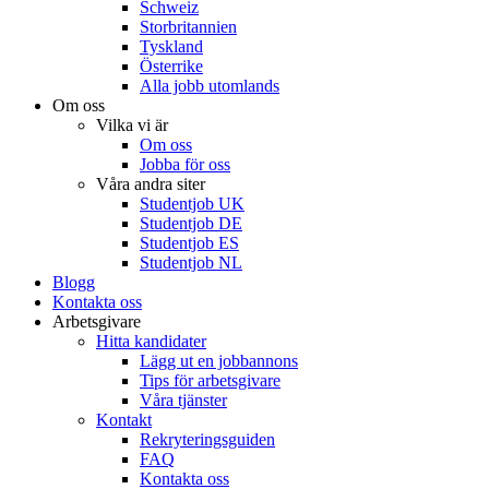
Schweiz
Storbritannien
Tyskland
Österrike
Alla jobb utomlands
Om oss
Vilka vi är
Om oss
Jobba för oss
Våra andra siter
Studentjob UK
Studentjob DE
Studentjob ES
Studentjob NL
Blogg
Kontakta oss
Arbetsgivare
Hitta kandidater
Lägg ut en jobbannons
Tips för arbetsgivare
Våra tjänster
Kontakt
Rekryteringsguiden
FAQ
Kontakta oss