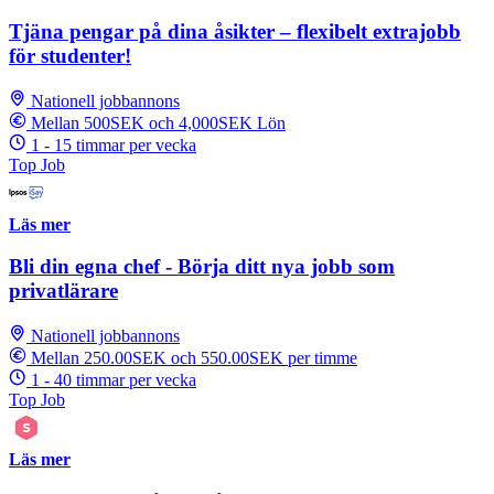
Tjäna pengar på dina åsikter – flexibelt extrajobb
för studenter!
Nationell jobbannons
Mellan 500SEK och 4,000SEK Lön
1 - 15 timmar per vecka
Top Job
Läs mer
Bli din egna chef - Börja ditt nya jobb som
privatlärare
Nationell jobbannons
Mellan 250.00SEK och 550.00SEK per timme
1 - 40 timmar per vecka
Top Job
Läs mer