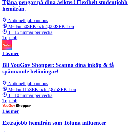
Tjäna pengar på dina åsikter! Flexibelt studentjobb
hemifrån.
Nationell jobbannons
Mellan 50SEK och 4,000SEK Lön
1 - 15 timmar per vecka
Top Job
Läs mer
Bli YouGov Shopper: Scanna dina inköp & få
spännande belöningar!
Nationell jobbannons
Mellan 115SEK och 2,875SEK Lön
1 - 10 timmar per vecka
Top Job
Läs mer
Extrajobb hemifrån som Toluna influencer