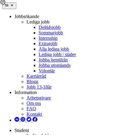
Jobbsökande
Lediga jobb
Deltidsjobb
Sommarjobb
Internship
Extrajobb
Alla lediga jobb
Lediga jobb | städer
Jobba hemifrån
Jobba utomlands
Volontär
Karriärråd
Blogg
Jobb 13-18år
Information
Arbetsgivare
Om oss
FAQ
Kontakt
Student