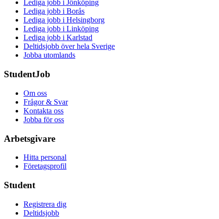
Lediga jobb i Jönköping
Lediga jobb i Borås
Lediga jobb i Helsingborg
Lediga jobb i Linköping
Lediga jobb i Karlstad
Deltidsjobb över hela Sverige
Jobba utomlands
StudentJob
Om oss
Frågor & Svar
Kontakta oss
Jobba för oss
Arbetsgivare
Hitta personal
Företagsprofil
Student
Registrera dig
Deltidsjobb