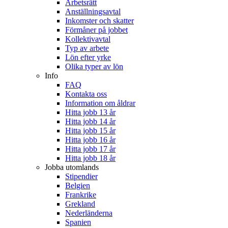
Arbetsrätt
Anställningsavtal
Inkomster och skatter
Förmåner på jobbet
Kollektivavtal
Typ av arbete
Lön efter yrke
Olika typer av lön
Info
FAQ
Kontakta oss
Information om åldrar
Hitta jobb 13 år
Hitta jobb 14 år
Hitta jobb 15 år
Hitta jobb 16 år
Hitta jobb 17 år
Hitta jobb 18 år
Jobba utomlands
Stipendier
Belgien
Frankrike
Grekland
Nederländerna
Spanien