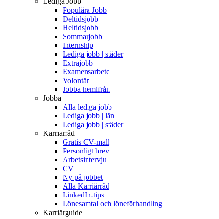
Lediga Jobb
Populära Jobb
Deltidsjobb
Heltidsjobb
Sommarjobb
Internship
Lediga jobb | städer
Extrajobb
Examensarbete
Volontär
Jobba hemifrån
Jobba
Alla lediga jobb
Lediga jobb | län
Lediga jobb | städer
Karriärråd
Gratis CV-mall
Personligt brev
Arbetsintervju
CV
Ny på jobbet
Alla Karriärråd
LinkedIn-tips
Lönesamtal och löneförhandling
Karriärguide