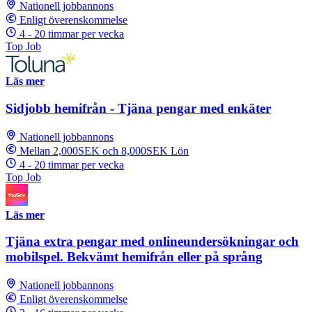
Nationell jobbannons
Enligt överenskommelse
4 - 20 timmar per vecka
Top Job
Läs mer
Sidjobb hemifrån - Tjäna pengar med enkäter
Nationell jobbannons
Mellan 2,000SEK och 8,000SEK Lön
4 - 20 timmar per vecka
Top Job
Läs mer
Tjäna extra pengar med onlineundersökningar och
mobilspel. Bekvämt hemifrån eller på språng
Nationell jobbannons
Enligt överenskommelse