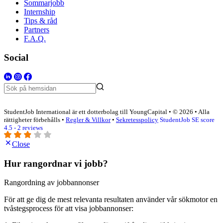
Sommarjobb
Internship
Tips & råd
Partners
F.A.Q.
Social
StudentJob International är ett dotterbolag till YoungCapital • © 2026 • Alla
rättigheter förbehålls •
Regler & Villkor
•
Sekretesspolicy
StudentJob SE score
4.5 - 2 reviews
Close
Hur rangordnar vi jobb?
Rangordning av jobbannonser
För att ge dig de mest relevanta resultaten använder vår sökmotor en
tvåstegsprocess för att visa jobbannonser: