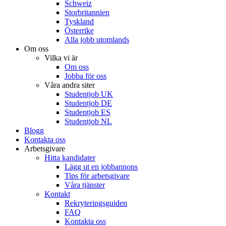
Schweiz
Storbritannien
Tyskland
Österrike
Alla jobb utomlands
Om oss
Vilka vi är
Om oss
Jobba för oss
Våra andra siter
Studentjob UK
Studentjob DE
Studentjob ES
Studentjob NL
Blogg
Kontakta oss
Arbetsgivare
Hitta kandidater
Lägg ut en jobbannons
Tips för arbetsgivare
Våra tjänster
Kontakt
Rekryteringsguiden
FAQ
Kontakta oss