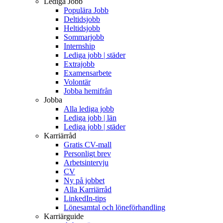
Lediga Jobb
Populära Jobb
Deltidsjobb
Heltidsjobb
Sommarjobb
Internship
Lediga jobb | städer
Extrajobb
Examensarbete
Volontär
Jobba hemifrån
Jobba
Alla lediga jobb
Lediga jobb | län
Lediga jobb | städer
Karriärråd
Gratis CV-mall
Personligt brev
Arbetsintervju
CV
Ny på jobbet
Alla Karriärråd
LinkedIn-tips
Lönesamtal och löneförhandling
Karriärguide