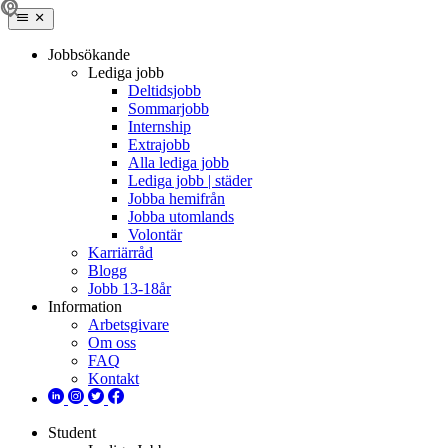
Jobbsökande
Lediga jobb
Deltidsjobb
Sommarjobb
Internship
Extrajobb
Alla lediga jobb
Lediga jobb | städer
Jobba hemifrån
Jobba utomlands
Volontär
Karriärråd
Blogg
Jobb 13-18år
Information
Arbetsgivare
Om oss
FAQ
Kontakt
Student