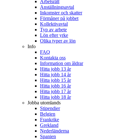
Arbetsrätt
Anställningsavtal
Inkomster och skatter
Förmåner på jobbet
Kollektivavtal
Typ av arbete
Lön efter yrke
Olika typer av lön
Info
FAQ
Kontakta oss
Information om åldrar
Hitta jobb 13 år
Hitta jobb 14 år
Hitta jobb 15 år
Hitta jobb 16 år
Hitta jobb 17 år
Hitta jobb 18 år
Jobba utomlands
Stipendier
Belgien
Frankrike
Grekland
Nederländerna
Spanien