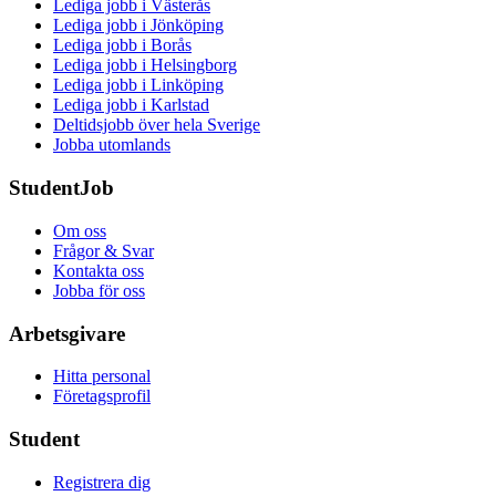
Lediga jobb i Västerås
Lediga jobb i Jönköping
Lediga jobb i Borås
Lediga jobb i Helsingborg
Lediga jobb i Linköping
Lediga jobb i Karlstad
Deltidsjobb över hela Sverige
Jobba utomlands
StudentJob
Om oss
Frågor & Svar
Kontakta oss
Jobba för oss
Arbetsgivare
Hitta personal
Företagsprofil
Student
Registrera dig