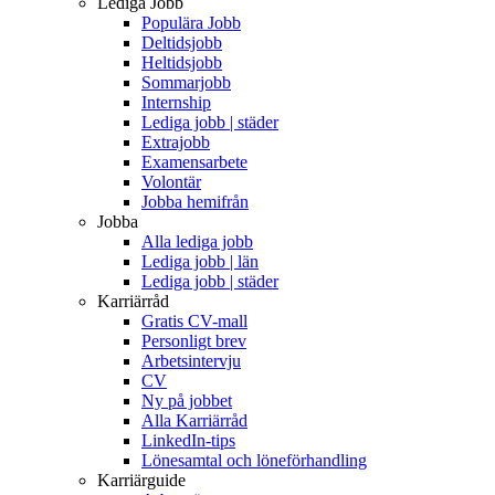
Lediga Jobb
Populära Jobb
Deltidsjobb
Heltidsjobb
Sommarjobb
Internship
Lediga jobb | städer
Extrajobb
Examensarbete
Volontär
Jobba hemifrån
Jobba
Alla lediga jobb
Lediga jobb | län
Lediga jobb | städer
Karriärråd
Gratis CV-mall
Personligt brev
Arbetsintervju
CV
Ny på jobbet
Alla Karriärråd
LinkedIn-tips
Lönesamtal och löneförhandling
Karriärguide