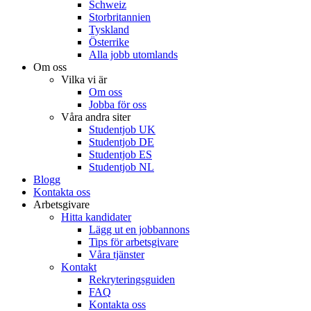
Schweiz
Storbritannien
Tyskland
Österrike
Alla jobb utomlands
Om oss
Vilka vi är
Om oss
Jobba för oss
Våra andra siter
Studentjob UK
Studentjob DE
Studentjob ES
Studentjob NL
Blogg
Kontakta oss
Arbetsgivare
Hitta kandidater
Lägg ut en jobbannons
Tips för arbetsgivare
Våra tjänster
Kontakt
Rekryteringsguiden
FAQ
Kontakta oss