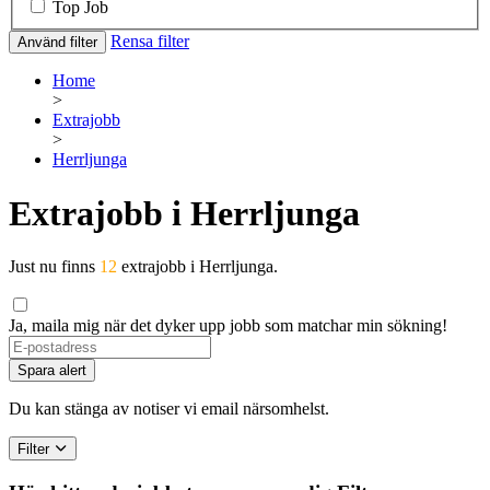
Top Job
Rensa filter
Använd filter
Home
>
Extrajobb
>
Herrljunga
Extrajobb i Herrljunga
Just nu finns
12
extrajobb i Herrljunga.
Ja, maila mig när det dyker upp jobb som matchar min sökning!
If
you
Spara alert
are
a
Du kan stänga av notiser vi email närsomhelst.
human,
ignore
Filter
this
field