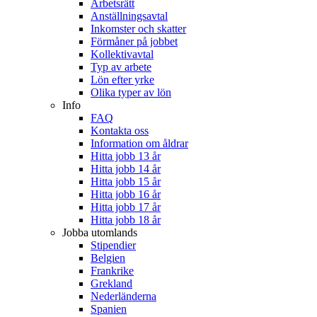
Arbetsrätt
Anställningsavtal
Inkomster och skatter
Förmåner på jobbet
Kollektivavtal
Typ av arbete
Lön efter yrke
Olika typer av lön
Info
FAQ
Kontakta oss
Information om åldrar
Hitta jobb 13 år
Hitta jobb 14 år
Hitta jobb 15 år
Hitta jobb 16 år
Hitta jobb 17 år
Hitta jobb 18 år
Jobba utomlands
Stipendier
Belgien
Frankrike
Grekland
Nederländerna
Spanien