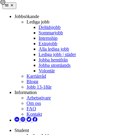
Jobbsökande
Lediga jobb
Deltidsjobb
Sommarjobb
Internship
Extrajobb
Alla lediga jobb
Lediga jobb | städer
Jobba hemifrån
Jobba utomlands
Volontär
Karriärråd
Blogg
Jobb 13-18år
Information
Arbetsgivare
Om oss
FAQ
Kontakt
Student