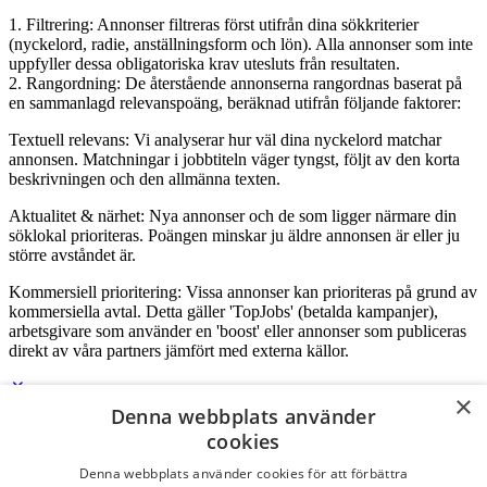
1. Filtrering: Annonser filtreras först utifrån dina sökkriterier
(nyckelord, radie, anställningsform och lön). Alla annonser som inte
uppfyller dessa obligatoriska krav utesluts från resultaten.
2. Rangordning: De återstående annonserna rangordnas baserat på
en sammanlagd relevanspoäng, beräknad utifrån följande faktorer:
Textuell relevans: Vi analyserar hur väl dina nyckelord matchar
annonsen. Matchningar i jobbtiteln väger tyngst, följt av den korta
beskrivningen och den allmänna texten.
Aktualitet & närhet: Nya annonser och de som ligger närmare din
söklokal prioriteras. Poängen minskar ju äldre annonsen är eller ju
större avståndet är.
Kommersiell prioritering: Vissa annonser kan prioriteras på grund av
kommersiella avtal. Detta gäller 'TopJobs' (betalda kampanjer),
arbetsgivare som använder en 'boost' eller annonser som publiceras
direkt av våra partners jämfört med externa källor.
×
Denna webbplats använder
Logga in som företag
cookies
Denna webbplats använder cookies för att förbättra
E-post
*