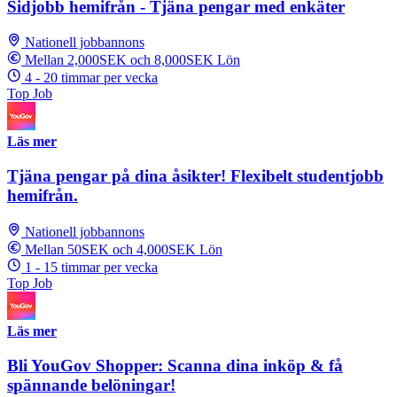
Sidjobb hemifrån - Tjäna pengar med enkäter
Nationell jobbannons
Mellan 2,000SEK och 8,000SEK Lön
4 - 20 timmar per vecka
Top Job
Läs mer
Tjäna pengar på dina åsikter! Flexibelt studentjobb
hemifrån.
Nationell jobbannons
Mellan 50SEK och 4,000SEK Lön
1 - 15 timmar per vecka
Top Job
Läs mer
Bli YouGov Shopper: Scanna dina inköp & få
spännande belöningar!