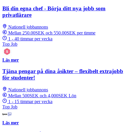
Bli din egna chef - Börja ditt nya jobb som
privatlärare
Nationell jobbannons
Mellan 250.00SEK och 550.00SEK per timme
1 - 40 timmar per vecka
Top Job
Läs mer
Tjäna pengar på dina åsikter – flexibelt extrajobb
för studenter!
Nationell jobbannons
Mellan 500SEK och 4,000SEK Lön
1 - 15 timmar per vecka
Top Job
Läs mer