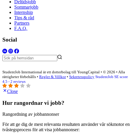
Deltidsjobb
Sommarjobb
Internship
Tips & råd
Partners
F.A.Q.
Social
StudentJob International är ett dotterbolag till YoungCapital • © 2026 • Alla
rättigheter förbehålls •
Regler & Villkor
•
Sekretesspolicy
StudentJob SE score
4.5 - 2 reviews
Close
Hur rangordnar vi jobb?
Rangordning av jobbannonser
För att ge dig de mest relevanta resultaten använder vår sökmotor en
tvåstegsprocess för att visa jobbannonser: