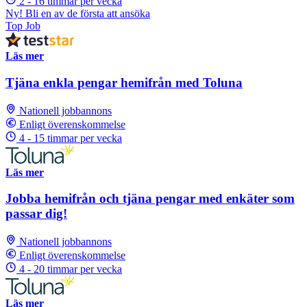
2 - 16 timmar per vecka
Ny! Bli en av de första att ansöka
Top Job
Läs mer
Tjäna enkla pengar hemifrån med Toluna
Nationell jobbannons
Enligt överenskommelse
4 - 15 timmar per vecka
Läs mer
Jobba hemifrån och tjäna pengar med enkäter som
passar dig!
Nationell jobbannons
Enligt överenskommelse
4 - 20 timmar per vecka
Läs mer