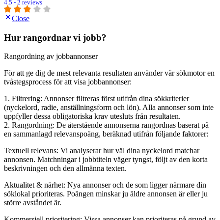
4.5 - 2 reviews
Close
Hur rangordnar vi jobb?
Rangordning av jobbannonser
För att ge dig de mest relevanta resultaten använder vår sökmotor en
tvåstegsprocess för att visa jobbannonser:
1. Filtrering: Annonser filtreras först utifrån dina sökkriterier
(nyckelord, radie, anställningsform och lön). Alla annonser som inte
uppfyller dessa obligatoriska krav utesluts från resultaten.
2. Rangordning: De återstående annonserna rangordnas baserat på
en sammanlagd relevanspoäng, beräknad utifrån följande faktorer:
Textuell relevans: Vi analyserar hur väl dina nyckelord matchar
annonsen. Matchningar i jobbtiteln väger tyngst, följt av den korta
beskrivningen och den allmänna texten.
Aktualitet & närhet: Nya annonser och de som ligger närmare din
söklokal prioriteras. Poängen minskar ju äldre annonsen är eller ju
större avståndet är.
Kommersiell prioritering: Vissa annonser kan prioriteras på grund av