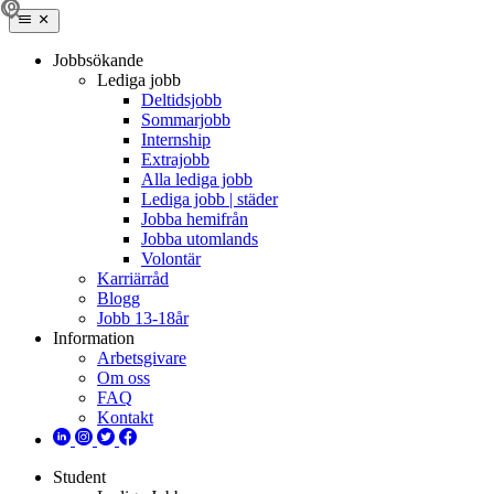
Jobbsökande
Lediga jobb
Deltidsjobb
Sommarjobb
Internship
Extrajobb
Alla lediga jobb
Lediga jobb | städer
Jobba hemifrån
Jobba utomlands
Volontär
Karriärråd
Blogg
Jobb 13-18år
Information
Arbetsgivare
Om oss
FAQ
Kontakt
Student