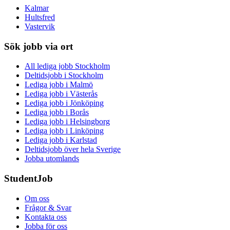
Kalmar
Hultsfred
Vastervik
Sök jobb via ort
All lediga jobb Stockholm
Deltidsjobb i Stockholm
Lediga jobb i Malmö
Lediga jobb i Västerås
Lediga jobb i Jönköping
Lediga jobb i Borås
Lediga jobb i Helsingborg
Lediga jobb i Linköping
Lediga jobb i Karlstad
Deltidsjobb över hela Sverige
Jobba utomlands
StudentJob
Om oss
Frågor & Svar
Kontakta oss
Jobba för oss