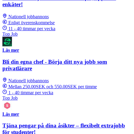
enkäter!
Nationell jobbannons
Enligt överenskommelse
11 - 40 timmar per vecka
Top Job
Läs mer
Bli din egna chef - Börja ditt nya jobb som
privatlärare
Nationell jobbannons
Mellan 250.00SEK och 550.00SEK per timme
1 - 40 timmar per vecka
Top Job
Läs mer
Tjäna pengar på dina åsikter – flexibelt extrajobb
för studenter!