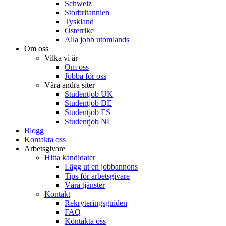
Schweiz
Storbritannien
Tyskland
Österrike
Alla jobb utomlands
Om oss
Vilka vi är
Om oss
Jobba för oss
Våra andra siter
Studentjob UK
Studentjob DE
Studentjob ES
Studentjob NL
Blogg
Kontakta oss
Arbetsgivare
Hitta kandidater
Lägg ut en jobbannons
Tips för arbetsgivare
Våra tjänster
Kontakt
Rekryteringsguiden
FAQ
Kontakta oss