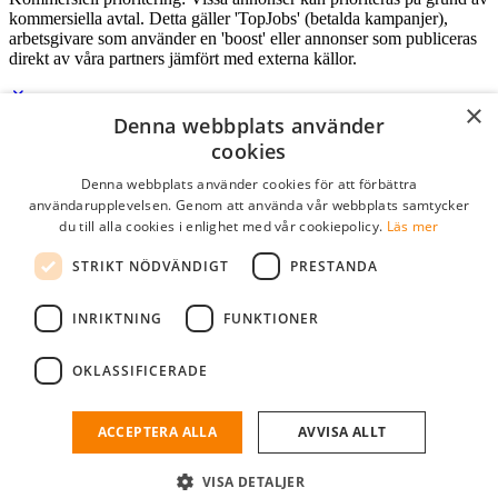
kommersiella avtal. Detta gäller 'TopJobs' (betalda kampanjer),
arbetsgivare som använder en 'boost' eller annonser som publiceras
direkt av våra partners jämfört med externa källor.
×
Denna webbplats använder
Logga in som företag
cookies
Denna webbplats använder cookies för att förbättra
E-post
*
användarupplevelsen. Genom att använda vår webbplats samtycker
du till alla cookies i enlighet med vår cookiepolicy.
Läs mer
Lösenord
STRIKT NÖDVÄNDIGT
PRESTANDA
kom ihåg mig
glömt ditt lösenord?
logga in
INRIKTNING
FUNKTIONER
Kostnadsfri företagsprofil
OKLASSIFICERADE
Om du har företagskonto hos StudentJob SE, kan du enkelt logga in
och söka efter passande kandidater till ditt företag.
ACCEPTERA ALLA
AVVISA ALLT
Har du inte ett företagskonto?
VISA DETALJER