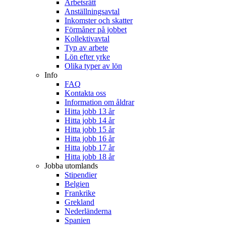
Arbetsrätt
Anställningsavtal
Inkomster och skatter
Förmåner på jobbet
Kollektivavtal
Typ av arbete
Lön efter yrke
Olika typer av lön
Info
FAQ
Kontakta oss
Information om åldrar
Hitta jobb 13 år
Hitta jobb 14 år
Hitta jobb 15 år
Hitta jobb 16 år
Hitta jobb 17 år
Hitta jobb 18 år
Jobba utomlands
Stipendier
Belgien
Frankrike
Grekland
Nederländerna
Spanien