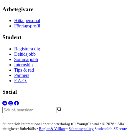
Arbetsgivare
Hitta personal
Företagsprofil
Student
Registrera dig
Deltidsjobb
Sommarjobb
Internship
Tips & råd
Partners
F.A.Q.
Social
StudentJob International är ett dotterbolag till YoungCapital • © 2026 • Alla
rättigheter förbehålls •
Regler & Villkor
•
Sekretesspolicy
StudentJob SE score