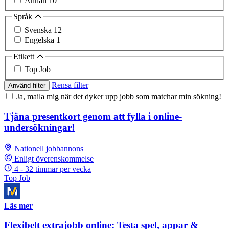
Annan
10
Språk
Svenska
12
Engelska
1
Etikett
Top Job
Rensa filter
Använd filter
Ja, maila mig när det dyker upp jobb som matchar min sökning!
Tjäna presentkort genom att fylla i online-
undersökningar!
Nationell jobbannons
Enligt överenskommelse
4 - 32 timmar per vecka
Top Job
Läs mer
Flexibelt extrajobb online: Testa spel, appar &