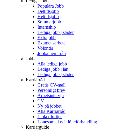
Lediga Jobb
Populära Jobb
Deltidsjobb
Heltidsjobb
Sommarjobb
Internship
Lediga jobb | städer
Extrajobb
Examensarbete
Volontär
Jobba hemifrån
Jobba
Alla lediga jobb
Lediga jobb | län
Lediga jobb | städer
Karriärråd
Gratis CV-mall
Personligt brev
Arbetsintervju
CV
Ny på jobbet
Alla Karriärråd
LinkedIn-tips
Lönesamtal och löneförhandling
Karriärguide