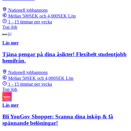
Nationell jobbannons
Mellan 500SEK och 4,000SEK Lön
1 - 15 timmar per vecka
Top Job
Läs mer
Tjäna pengar på dina åsikter! Flexibelt studentjobb
hemifrån.
Nationell jobbannons
Mellan 50SEK och 4,000SEK Lön
1 - 15 timmar per vecka
Top Job
Läs mer
Bli YouGov Shopper: Scanna dina inköp & få
spännande belöningar!