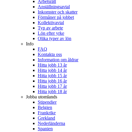
Arbetsrätt
Anställningsavtal
Inkomster och skatter
Förmåner på jobbet
Kollektivavtal
Typ av arbete
Lön efter yrke
Olika typer av lön
Info
FAQ
Kontakta oss
Information om åldrar
Hitta jobb 13 år
Hitta jobb 14 år
Hitta jobb 15 år
Hitta jobb 16 år
Hitta jobb 17 år
Hitta jobb 18 år
Jobba utomlands
Stipendier
Belgien
Frankrike
Grekland
Nederländerna
Spanien