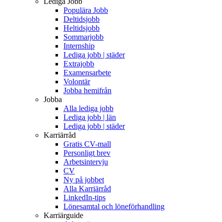
Lediga Jobb
Populära Jobb
Deltidsjobb
Heltidsjobb
Sommarjobb
Internship
Lediga jobb | städer
Extrajobb
Examensarbete
Volontär
Jobba hemifrån
Jobba
Alla lediga jobb
Lediga jobb | län
Lediga jobb | städer
Karriärråd
Gratis CV-mall
Personligt brev
Arbetsintervju
CV
Ny på jobbet
Alla Karriärråd
LinkedIn-tips
Lönesamtal och löneförhandling
Karriärguide