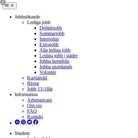
Jobbsökande
Lediga jobb
Deltidsjobb
Sommarjobb
Internship
Extrajobb
Alla lediga jobb
Lediga jobb | städer
Jobba hemifrån
Jobba utomlands
Volontär
Karriärråd
Blogg
Jobb 13-18år
Information
Arbetsgivare
Om oss
FAQ
Kontakt
Student