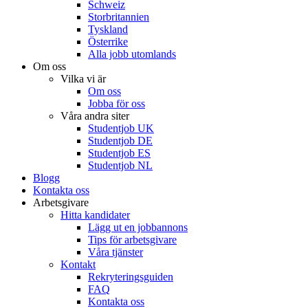
Schweiz
Storbritannien
Tyskland
Österrike
Alla jobb utomlands
Om oss
Vilka vi är
Om oss
Jobba för oss
Våra andra siter
Studentjob UK
Studentjob DE
Studentjob ES
Studentjob NL
Blogg
Kontakta oss
Arbetsgivare
Hitta kandidater
Lägg ut en jobbannons
Tips för arbetsgivare
Våra tjänster
Kontakt
Rekryteringsguiden
FAQ
Kontakta oss