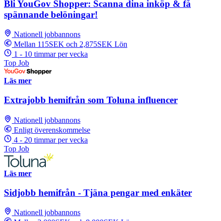
Bli YouGov Shopper: Scanna dina inköp & få
spännande belöningar!
Nationell jobbannons
Mellan 115SEK och 2,875SEK Lön
1 - 10 timmar per vecka
Top Job
Läs mer
Extrajobb hemifrån som Toluna influencer
Nationell jobbannons
Enligt överenskommelse
4 - 20 timmar per vecka
Top Job
Läs mer
Sidjobb hemifrån - Tjäna pengar med enkäter
Nationell jobbannons