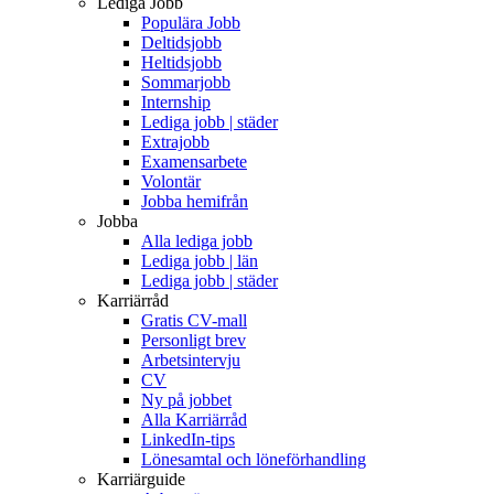
Lediga Jobb
Populära Jobb
Deltidsjobb
Heltidsjobb
Sommarjobb
Internship
Lediga jobb | städer
Extrajobb
Examensarbete
Volontär
Jobba hemifrån
Jobba
Alla lediga jobb
Lediga jobb | län
Lediga jobb | städer
Karriärråd
Gratis CV-mall
Personligt brev
Arbetsintervju
CV
Ny på jobbet
Alla Karriärråd
LinkedIn-tips
Lönesamtal och löneförhandling
Karriärguide