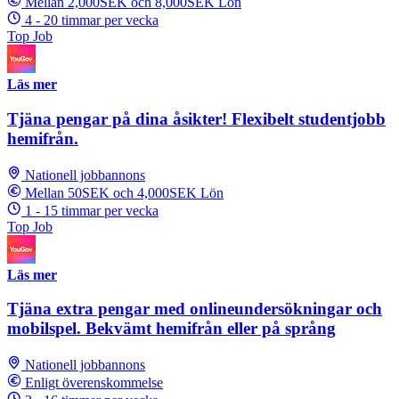
Mellan 2,000SEK och 8,000SEK Lön
4 - 20 timmar per vecka
Top Job
Läs mer
Tjäna pengar på dina åsikter! Flexibelt studentjobb
hemifrån.
Nationell jobbannons
Mellan 50SEK och 4,000SEK Lön
1 - 15 timmar per vecka
Top Job
Läs mer
Tjäna extra pengar med onlineundersökningar och
mobilspel. Bekvämt hemifrån eller på språng
Nationell jobbannons
Enligt överenskommelse