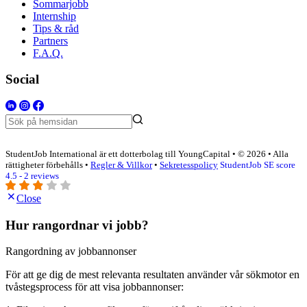
Sommarjobb
Internship
Tips & råd
Partners
F.A.Q.
Social
StudentJob International är ett dotterbolag till YoungCapital • © 2026 • Alla
rättigheter förbehålls •
Regler & Villkor
•
Sekretesspolicy
StudentJob SE score
4.5 - 2 reviews
Close
Hur rangordnar vi jobb?
Rangordning av jobbannonser
För att ge dig de mest relevanta resultaten använder vår sökmotor en
tvåstegsprocess för att visa jobbannonser: