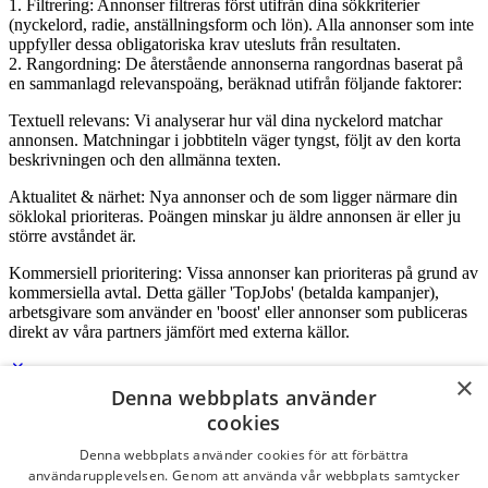
1. Filtrering: Annonser filtreras först utifrån dina sökkriterier
(nyckelord, radie, anställningsform och lön). Alla annonser som inte
uppfyller dessa obligatoriska krav utesluts från resultaten.
2. Rangordning: De återstående annonserna rangordnas baserat på
en sammanlagd relevanspoäng, beräknad utifrån följande faktorer:
Textuell relevans: Vi analyserar hur väl dina nyckelord matchar
annonsen. Matchningar i jobbtiteln väger tyngst, följt av den korta
beskrivningen och den allmänna texten.
Aktualitet & närhet: Nya annonser och de som ligger närmare din
söklokal prioriteras. Poängen minskar ju äldre annonsen är eller ju
större avståndet är.
Kommersiell prioritering: Vissa annonser kan prioriteras på grund av
kommersiella avtal. Detta gäller 'TopJobs' (betalda kampanjer),
arbetsgivare som använder en 'boost' eller annonser som publiceras
direkt av våra partners jämfört med externa källor.
×
Denna webbplats använder
Logga in som företag
cookies
Denna webbplats använder cookies för att förbättra
E-post
*
användarupplevelsen. Genom att använda vår webbplats samtycker