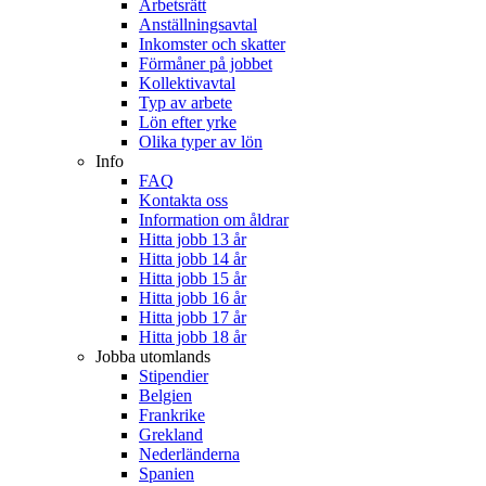
Arbetsrätt
Anställningsavtal
Inkomster och skatter
Förmåner på jobbet
Kollektivavtal
Typ av arbete
Lön efter yrke
Olika typer av lön
Info
FAQ
Kontakta oss
Information om åldrar
Hitta jobb 13 år
Hitta jobb 14 år
Hitta jobb 15 år
Hitta jobb 16 år
Hitta jobb 17 år
Hitta jobb 18 år
Jobba utomlands
Stipendier
Belgien
Frankrike
Grekland
Nederländerna
Spanien