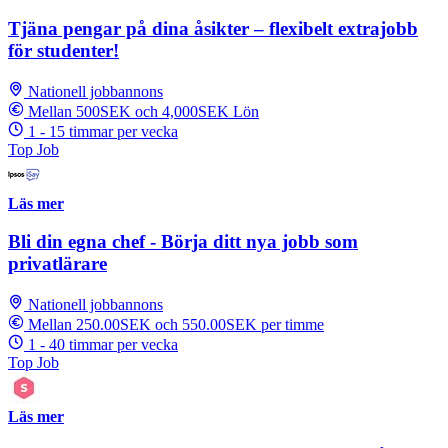
Tjäna pengar på dina åsikter – flexibelt extrajobb
för studenter!
Nationell jobbannons
Mellan 500SEK och 4,000SEK Lön
1 - 15 timmar per vecka
Top Job
Läs mer
Bli din egna chef - Börja ditt nya jobb som
privatlärare
Nationell jobbannons
Mellan 250.00SEK och 550.00SEK per timme
1 - 40 timmar per vecka
Top Job
Läs mer