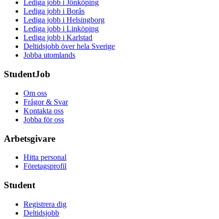
Lediga jobb i Jönköping
Lediga jobb i Borås
Lediga jobb i Helsingborg
Lediga jobb i Linköping
Lediga jobb i Karlstad
Deltidsjobb över hela Sverige
Jobba utomlands
StudentJob
Om oss
Frågor & Svar
Kontakta oss
Jobba för oss
Arbetsgivare
Hitta personal
Företagsprofil
Student
Registrera dig
Deltidsjobb