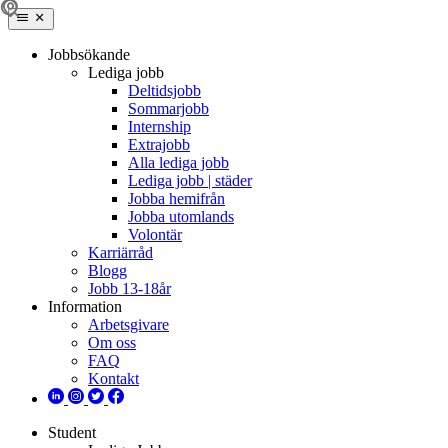
Jobbsökande
Lediga jobb
Deltidsjobb
Sommarjobb
Internship
Extrajobb
Alla lediga jobb
Lediga jobb | städer
Jobba hemifrån
Jobba utomlands
Volontär
Karriärråd
Blogg
Jobb 13-18år
Information
Arbetsgivare
Om oss
FAQ
Kontakt
Student