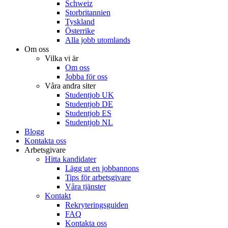
Schweiz
Storbritannien
Tyskland
Österrike
Alla jobb utomlands
Om oss
Vilka vi är
Om oss
Jobba för oss
Våra andra siter
Studentjob UK
Studentjob DE
Studentjob ES
Studentjob NL
Blogg
Kontakta oss
Arbetsgivare
Hitta kandidater
Lägg ut en jobbannons
Tips för arbetsgivare
Våra tjänster
Kontakt
Rekryteringsguiden
FAQ
Kontakta oss