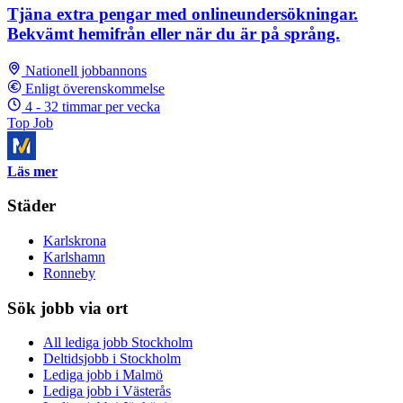
Tjäna extra pengar med onlineundersökningar.
Bekvämt hemifrån eller när du är på språng.
Nationell jobbannons
Enligt överenskommelse
4 - 32 timmar per vecka
Top Job
Läs mer
Städer
Karlskrona
Karlshamn
Ronneby
Sök jobb via ort
All lediga jobb Stockholm
Deltidsjobb i Stockholm
Lediga jobb i Malmö
Lediga jobb i Västerås