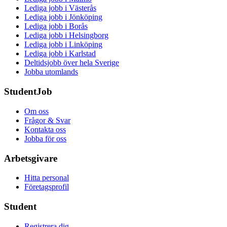
Lediga jobb i Västerås
Lediga jobb i Jönköping
Lediga jobb i Borås
Lediga jobb i Helsingborg
Lediga jobb i Linköping
Lediga jobb i Karlstad
Deltidsjobb över hela Sverige
Jobba utomlands
StudentJob
Om oss
Frågor & Svar
Kontakta oss
Jobba för oss
Arbetsgivare
Hitta personal
Företagsprofil
Student
Registrera dig