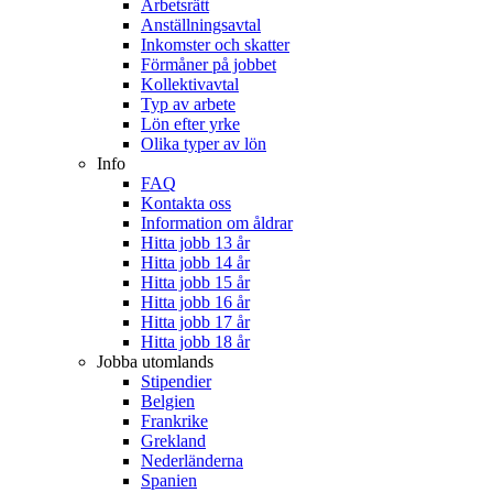
Arbetsrätt
Anställningsavtal
Inkomster och skatter
Förmåner på jobbet
Kollektivavtal
Typ av arbete
Lön efter yrke
Olika typer av lön
Info
FAQ
Kontakta oss
Information om åldrar
Hitta jobb 13 år
Hitta jobb 14 år
Hitta jobb 15 år
Hitta jobb 16 år
Hitta jobb 17 år
Hitta jobb 18 år
Jobba utomlands
Stipendier
Belgien
Frankrike
Grekland
Nederländerna
Spanien