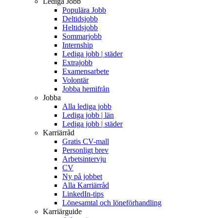
Lediga Jobb
Populära Jobb
Deltidsjobb
Heltidsjobb
Sommarjobb
Internship
Lediga jobb | städer
Extrajobb
Examensarbete
Volontär
Jobba hemifrån
Jobba
Alla lediga jobb
Lediga jobb | län
Lediga jobb | städer
Karriärråd
Gratis CV-mall
Personligt brev
Arbetsintervju
CV
Ny på jobbet
Alla Karriärråd
LinkedIn-tips
Lönesamtal och löneförhandling
Karriärguide