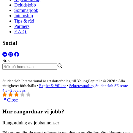
Deltidsjobb
Sommarjobb
Internship
Tips & råd
Partners
F.A.Q.
Social
Sök
StudentJob International är ett dotterbolag till YoungCapital • © 2026 • Alla
rättigheter förbehålls •
Regler & Villkor
•
Sekretesspolicy
StudentJob SE score
4.5 - 2 reviews
Close
Hur rangordnar vi jobb?
Rangordning av jobbannonser
För att ge dig de mest relevanta resultaten använder vår sökmotor en