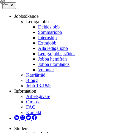
Jobbsökande
Lediga jobb
Deltidsjobb
Sommarjobb
Internship
Extrajobb
Alla lediga jobb
Lediga jobb | städer
Jobba hemifrån
Jobba utomlands
Volontär
Karriärråd
Blogg
Jobb 13-18år
Information
Arbetsgivare
Om oss
FAQ
Kontakt
Student