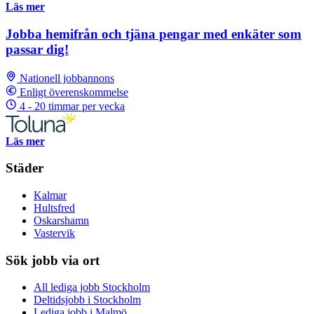
Läs mer
Jobba hemifrån och tjäna pengar med enkäter som
passar dig!
Nationell jobbannons
Enligt överenskommelse
4 - 20 timmar per vecka
Läs mer
Städer
Kalmar
Hultsfred
Oskarshamn
Vastervik
Sök jobb via ort
All lediga jobb Stockholm
Deltidsjobb i Stockholm
Lediga jobb i Malmö