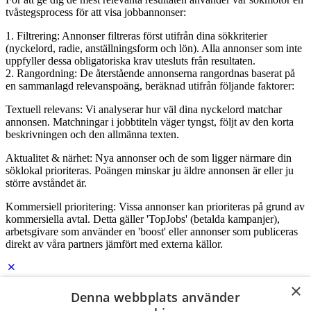
tvåstegsprocess för att visa jobbannonser:
1. Filtrering: Annonser filtreras först utifrån dina sökkriterier
(nyckelord, radie, anställningsform och lön). Alla annonser som inte
uppfyller dessa obligatoriska krav utesluts från resultaten.
2. Rangordning: De återstående annonserna rangordnas baserat på
en sammanlagd relevanspoäng, beräknad utifrån följande faktorer:
Textuell relevans: Vi analyserar hur väl dina nyckelord matchar
annonsen. Matchningar i jobbtiteln väger tyngst, följt av den korta
beskrivningen och den allmänna texten.
Aktualitet & närhet: Nya annonser och de som ligger närmare din
söklokal prioriteras. Poängen minskar ju äldre annonsen är eller ju
större avståndet är.
Kommersiell prioritering: Vissa annonser kan prioriteras på grund av
kommersiella avtal. Detta gäller 'TopJobs' (betalda kampanjer),
arbetsgivare som använder en 'boost' eller annonser som publiceras
direkt av våra partners jämfört med externa källor.
×
Logga in som företag
Denna webbplats använder