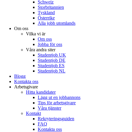
Schweiz
Storbritannien
Tyskland
Österrike
Alla jobb utomlands
Om oss
Vilka vi är
Om oss
Jobba för oss
Våra andra siter
Studentjob UK
Studentjob DE
Studentjob ES
Studentjob NL
Blogg
Kontakta oss
Arbetsgivare
Hitta kandidater
Lägg ut en jobbannons
Tips för arbetsgivare
Våra tjänster
Kontakt
Rekryteringsguiden
FAQ
Kontakta oss