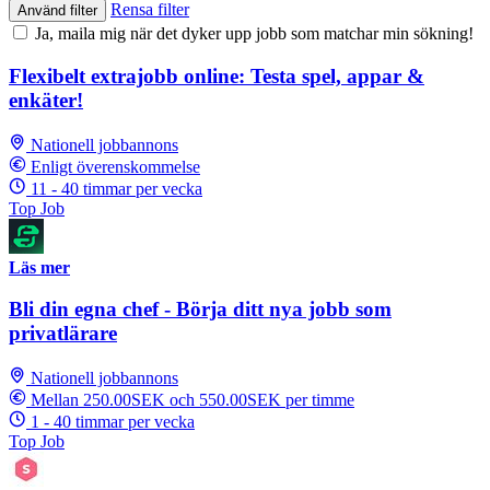
Rensa filter
Använd filter
Ja, maila mig när det dyker upp jobb som matchar min sökning!
Flexibelt extrajobb online: Testa spel, appar &
enkäter!
Nationell jobbannons
Enligt överenskommelse
11 - 40 timmar per vecka
Top Job
Läs mer
Bli din egna chef - Börja ditt nya jobb som
privatlärare
Nationell jobbannons
Mellan 250.00SEK och 550.00SEK per timme
1 - 40 timmar per vecka
Top Job