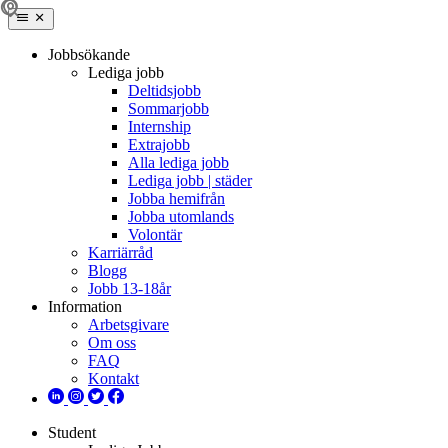
Jobbsökande
Lediga jobb
Deltidsjobb
Sommarjobb
Internship
Extrajobb
Alla lediga jobb
Lediga jobb | städer
Jobba hemifrån
Jobba utomlands
Volontär
Karriärråd
Blogg
Jobb 13-18år
Information
Arbetsgivare
Om oss
FAQ
Kontakt
Student