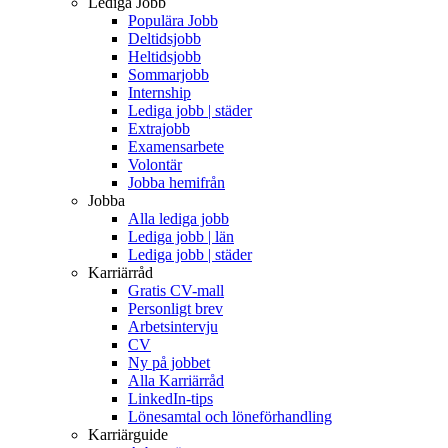
Lediga Jobb
Populära Jobb
Deltidsjobb
Heltidsjobb
Sommarjobb
Internship
Lediga jobb | städer
Extrajobb
Examensarbete
Volontär
Jobba hemifrån
Jobba
Alla lediga jobb
Lediga jobb | län
Lediga jobb | städer
Karriärråd
Gratis CV-mall
Personligt brev
Arbetsintervju
CV
Ny på jobbet
Alla Karriärråd
LinkedIn-tips
Lönesamtal och löneförhandling
Karriärguide