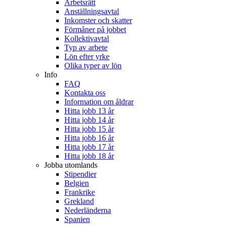
Arbetsrätt
Anställningsavtal
Inkomster och skatter
Förmåner på jobbet
Kollektivavtal
Typ av arbete
Lön efter yrke
Olika typer av lön
Info
FAQ
Kontakta oss
Information om åldrar
Hitta jobb 13 år
Hitta jobb 14 år
Hitta jobb 15 år
Hitta jobb 16 år
Hitta jobb 17 år
Hitta jobb 18 år
Jobba utomlands
Stipendier
Belgien
Frankrike
Grekland
Nederländerna
Spanien