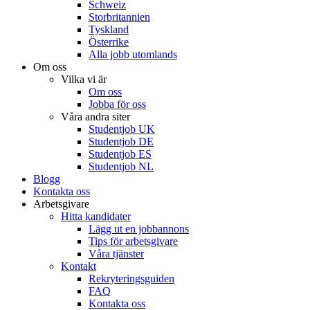
Schweiz
Storbritannien
Tyskland
Österrike
Alla jobb utomlands
Om oss
Vilka vi är
Om oss
Jobba för oss
Våra andra siter
Studentjob UK
Studentjob DE
Studentjob ES
Studentjob NL
Blogg
Kontakta oss
Arbetsgivare
Hitta kandidater
Lägg ut en jobbannons
Tips för arbetsgivare
Våra tjänster
Kontakt
Rekryteringsguiden
FAQ
Kontakta oss