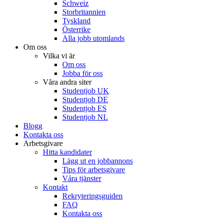
Schweiz
Storbritannien
Tyskland
Österrike
Alla jobb utomlands
Om oss
Vilka vi är
Om oss
Jobba för oss
Våra andra siter
Studentjob UK
Studentjob DE
Studentjob ES
Studentjob NL
Blogg
Kontakta oss
Arbetsgivare
Hitta kandidater
Lägg ut en jobbannons
Tips för arbetsgivare
Våra tjänster
Kontakt
Rekryteringsguiden
FAQ
Kontakta oss