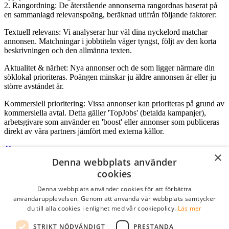
2. Rangordning: De återstående annonserna rangordnas baserat på
en sammanlagd relevanspoäng, beräknad utifrån följande faktorer:
Textuell relevans: Vi analyserar hur väl dina nyckelord matchar
annonsen. Matchningar i jobbtiteln väger tyngst, följt av den korta
beskrivningen och den allmänna texten.
Aktualitet & närhet: Nya annonser och de som ligger närmare din
söklokal prioriteras. Poängen minskar ju äldre annonsen är eller ju
större avståndet är.
Kommersiell prioritering: Vissa annonser kan prioriteras på grund av
kommersiella avtal. Detta gäller 'TopJobs' (betalda kampanjer),
arbetsgivare som använder en 'boost' eller annonser som publiceras
direkt av våra partners jämfört med externa källor.
×
Denna webbplats använder
Logga in som företag
cookies
Denna webbplats använder cookies för att förbättra
E-post
*
användarupplevelsen. Genom att använda vår webbplats samtycker
du till alla cookies i enlighet med vår cookiepolicy.
Läs mer
Lösenord
STRIKT NÖDVÄNDIGT
PRESTANDA