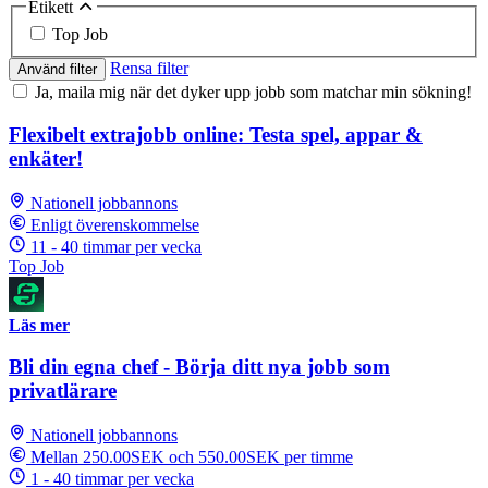
Etikett
Top Job
Rensa filter
Använd filter
Ja, maila mig när det dyker upp jobb som matchar min sökning!
Flexibelt extrajobb online: Testa spel, appar &
enkäter!
Nationell jobbannons
Enligt överenskommelse
11 - 40 timmar per vecka
Top Job
Läs mer
Bli din egna chef - Börja ditt nya jobb som
privatlärare
Nationell jobbannons
Mellan 250.00SEK och 550.00SEK per timme
1 - 40 timmar per vecka