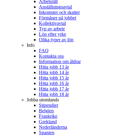
Arbetsrätt
Anställningsavtal
Inkomster och skatter
Förmåner på jobbet
Kollektivavtal
Typ av arbete
Lön efter yrke
Olika typer av lön
Info
FAQ
Kontakta oss
Information om åldrar
Hitta jobb 13 år
Hitta jobb 14 år
Hitta jobb 15 år
Hitta jobb 16 år
Hitta jobb 17 år
Hitta jobb 18 år
Jobba utomlands
Stipendier
Belgien
Frankrike
Grekland
Nederländerna
Spanien