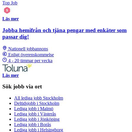
Top Job
Läs mer
Jobba hemifrån och tjäna pengar med enkäter som
passar dig!
Nationell jobbannons
Enligt överenskommelse
4 - 20 timmar per vecka
Läs mer
Sök jobb via ort
All lediga jobb Stockholm
Deltidsjobb i Stockholm
Lediga jobb i Malmö
Lediga jobb i Västerås
Lediga jobb i Jönköping
Lediga jobb i Borås
Lediga jobb i Helsingborg