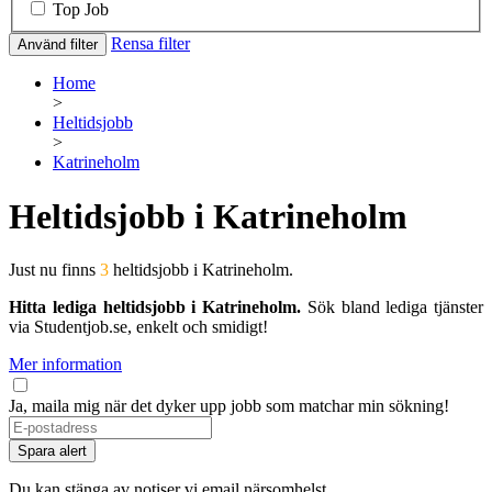
Top Job
Rensa filter
Använd filter
Home
>
Heltidsjobb
>
Katrineholm
Heltidsjobb i Katrineholm
Just nu finns
3
heltidsjobb i Katrineholm.
Hitta lediga heltidsjobb i Katrineholm.
Sök bland lediga tjänster
via Studentjob.se, enkelt och smidigt!
Mer information
Ja, maila mig när det dyker upp jobb som matchar min sökning!
Spara alert
Du kan stänga av notiser vi email närsomhelst.