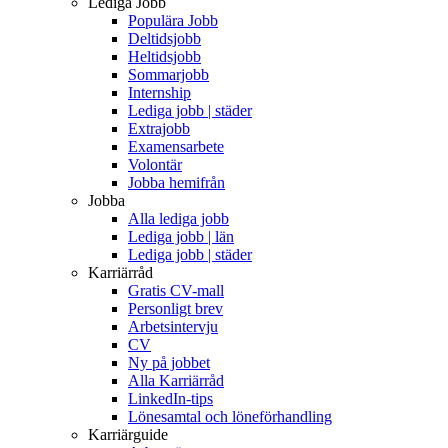
Lediga Jobb
Populära Jobb
Deltidsjobb
Heltidsjobb
Sommarjobb
Internship
Lediga jobb | städer
Extrajobb
Examensarbete
Volontär
Jobba hemifrån
Jobba
Alla lediga jobb
Lediga jobb | län
Lediga jobb | städer
Karriärråd
Gratis CV-mall
Personligt brev
Arbetsintervju
CV
Ny på jobbet
Alla Karriärråd
LinkedIn-tips
Lönesamtal och löneförhandling
Karriärguide