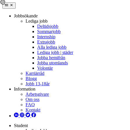
Jobbsökande
Lediga jobb
Deltidsjobb
Sommarjobb
Internship
Extrajobb
Alla lediga jobb
Lediga jobb | städer
Jobba hemifrån
Jobba utomlands
Volontär
Karriärråd
Blogg
Jobb 13-18år
Information
Arbetsgivare
Om oss
FAQ
Kontakt
Student