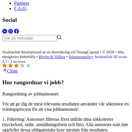
Partners
F.A.Q.
Social
StudentJob International är ett dotterbolag till YoungCapital • © 2026 • Alla
rättigheter förbehålls •
Regler & Villkor
•
Sekretesspolicy
StudentJob SE score
4.5 - 2 reviews
Close
Hur rangordnar vi jobb?
Rangordning av jobbannonser
För att ge dig de mest relevanta resultaten använder vår sökmotor en
tvåstegsprocess för att visa jobbannonser:
1. Filtrering: Annonser filtreras först utifrån dina sökkriterier
(nyckelord, radie, anställningsform och lön). Alla annonser som inte
uppfyller dessa obligatoriska krav utesluts från resultaten.