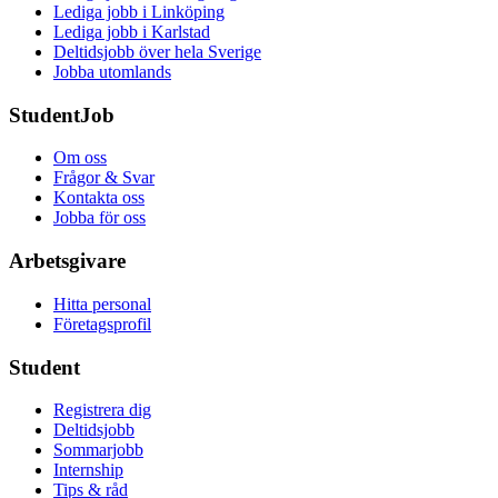
Lediga jobb i Linköping
Lediga jobb i Karlstad
Deltidsjobb över hela Sverige
Jobba utomlands
StudentJob
Om oss
Frågor & Svar
Kontakta oss
Jobba för oss
Arbetsgivare
Hitta personal
Företagsprofil
Student
Registrera dig
Deltidsjobb
Sommarjobb
Internship
Tips & råd