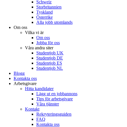
Schweiz
Storbritannien
Tyskland
Österrike
Alla jobb utomlands
Om oss
Vilka vi är
Om oss
Jobba för oss
Våra andra siter
Studentjob UK
Studentjob DE
Studentjob ES
Studentjob NL
Blogg
Kontakta oss
Arbetsgivare
Hitta kandidater
Lägg ut en jobbannons
Tips för arbetsgivare
Våra tjänster
Kontakt
Rekryteringsguiden
FAQ
Kontakta oss