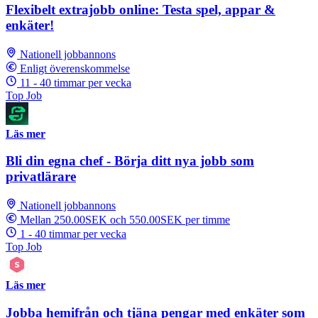
Flexibelt extrajobb online: Testa spel, appar &
enkäter!
Nationell jobbannons
Enligt överenskommelse
11 - 40 timmar per vecka
Top Job
Läs mer
Bli din egna chef - Börja ditt nya jobb som
privatlärare
Nationell jobbannons
Mellan 250.00SEK och 550.00SEK per timme
1 - 40 timmar per vecka
Top Job
Läs mer
Jobba hemifrån och tjäna pengar med enkäter som