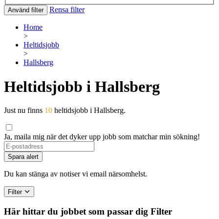
Rensa filter
Använd filter
Home
>
Heltidsjobb
>
Hallsberg
Heltidsjobb i Hallsberg
Just nu finns
10
heltidsjobb i Hallsberg.
Ja, maila mig när det dyker upp jobb som matchar min sökning!
If
you
Spara alert
are
a
Du kan stänga av notiser vi email närsomhelst.
human,
ignore
Filter
this
field
Här hittar du jobbet som passar dig
Filter