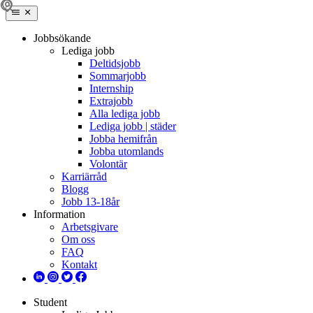
Jobbsökande
Lediga jobb
Deltidsjobb
Sommarjobb
Internship
Extrajobb
Alla lediga jobb
Lediga jobb | städer
Jobba hemifrån
Jobba utomlands
Volontär
Karriärråd
Blogg
Jobb 13-18år
Information
Arbetsgivare
Om oss
FAQ
Kontakt
Student