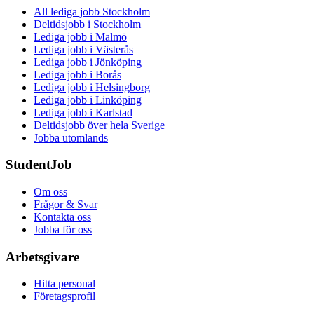
All lediga jobb Stockholm
Deltidsjobb i Stockholm
Lediga jobb i Malmö
Lediga jobb i Västerås
Lediga jobb i Jönköping
Lediga jobb i Borås
Lediga jobb i Helsingborg
Lediga jobb i Linköping
Lediga jobb i Karlstad
Deltidsjobb över hela Sverige
Jobba utomlands
StudentJob
Om oss
Frågor & Svar
Kontakta oss
Jobba för oss
Arbetsgivare
Hitta personal
Företagsprofil