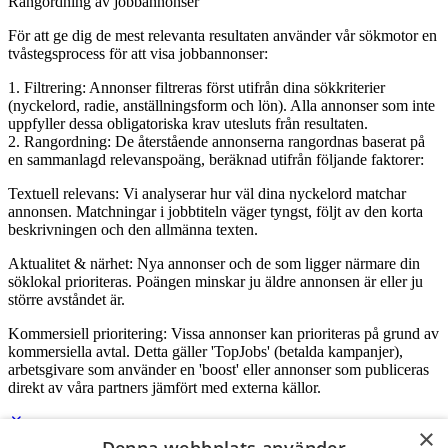
Rangordning av jobbannonser
För att ge dig de mest relevanta resultaten använder vår sökmotor en
tvåstegsprocess för att visa jobbannonser:
1. Filtrering: Annonser filtreras först utifrån dina sökkriterier
(nyckelord, radie, anställningsform och lön). Alla annonser som inte
uppfyller dessa obligatoriska krav utesluts från resultaten.
2. Rangordning: De återstående annonserna rangordnas baserat på
en sammanlagd relevanspoäng, beräknad utifrån följande faktorer:
Textuell relevans: Vi analyserar hur väl dina nyckelord matchar
annonsen. Matchningar i jobbtiteln väger tyngst, följt av den korta
beskrivningen och den allmänna texten.
Aktualitet & närhet: Nya annonser och de som ligger närmare din
söklokal prioriteras. Poängen minskar ju äldre annonsen är eller ju
större avståndet är.
Kommersiell prioritering: Vissa annonser kan prioriteras på grund av
kommersiella avtal. Detta gäller 'TopJobs' (betalda kampanjer),
arbetsgivare som använder en 'boost' eller annonser som publiceras
direkt av våra partners jämfört med externa källor.
×