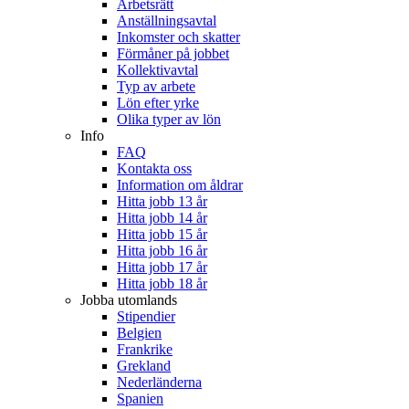
Arbetsrätt
Anställningsavtal
Inkomster och skatter
Förmåner på jobbet
Kollektivavtal
Typ av arbete
Lön efter yrke
Olika typer av lön
Info
FAQ
Kontakta oss
Information om åldrar
Hitta jobb 13 år
Hitta jobb 14 år
Hitta jobb 15 år
Hitta jobb 16 år
Hitta jobb 17 år
Hitta jobb 18 år
Jobba utomlands
Stipendier
Belgien
Frankrike
Grekland
Nederländerna
Spanien