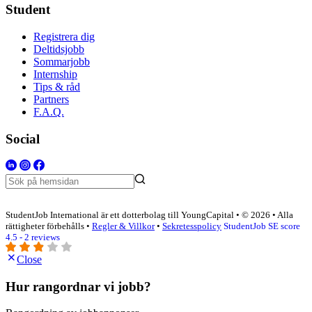
Student
Registrera dig
Deltidsjobb
Sommarjobb
Internship
Tips & råd
Partners
F.A.Q.
Social
StudentJob International är ett dotterbolag till YoungCapital • © 2026 • Alla
rättigheter förbehålls •
Regler & Villkor
•
Sekretesspolicy
StudentJob SE score
4.5 - 2 reviews
Close
Hur rangordnar vi jobb?