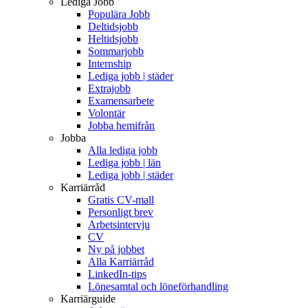
Lediga Jobb
Populära Jobb
Deltidsjobb
Heltidsjobb
Sommarjobb
Internship
Lediga jobb | städer
Extrajobb
Examensarbete
Volontär
Jobba hemifrån
Jobba
Alla lediga jobb
Lediga jobb | län
Lediga jobb | städer
Karriärråd
Gratis CV-mall
Personligt brev
Arbetsintervju
CV
Ny på jobbet
Alla Karriärråd
LinkedIn-tips
Lönesamtal och löneförhandling
Karriärguide