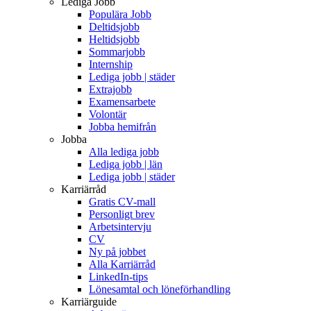
Lediga Jobb
Populära Jobb
Deltidsjobb
Heltidsjobb
Sommarjobb
Internship
Lediga jobb | städer
Extrajobb
Examensarbete
Volontär
Jobba hemifrån
Jobba
Alla lediga jobb
Lediga jobb | län
Lediga jobb | städer
Karriärråd
Gratis CV-mall
Personligt brev
Arbetsintervju
CV
Ny på jobbet
Alla Karriärråd
LinkedIn-tips
Lönesamtal och löneförhandling
Karriärguide