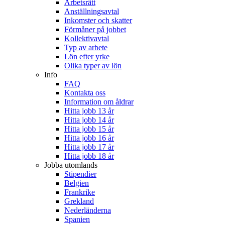
Arbetsrätt
Anställningsavtal
Inkomster och skatter
Förmåner på jobbet
Kollektivavtal
Typ av arbete
Lön efter yrke
Olika typer av lön
Info
FAQ
Kontakta oss
Information om åldrar
Hitta jobb 13 år
Hitta jobb 14 år
Hitta jobb 15 år
Hitta jobb 16 år
Hitta jobb 17 år
Hitta jobb 18 år
Jobba utomlands
Stipendier
Belgien
Frankrike
Grekland
Nederländerna
Spanien