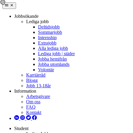
Jobbsökande
Lediga jobb
Deltidsjobb
Sommarjobb
Internship
Extrajobb
Alla lediga jobb
Lediga jobb | städer
Jobba hemifrån
Jobba utomlands
Volontär
Karriärråd
Blogg
Jobb 13-18år
Information
Arbetsgivare
Om oss
FAQ
Kontakt
Student