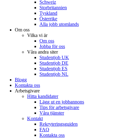
Schweiz
Storbritannien
Tyskland
Österrike
Alla jobb utomlands
Om oss
Vilka vi är
Om oss
Jobba för oss
Våra andra siter
Studentjob UK
Studentjob DE
Studentjob ES
Studentjob NL
Blogg
Kontakta oss
Arbetsgivare
Hitta kandidater
Lägg ut en jobbannons
Tips för arbetsgivare
Våra tjänster
Kontakt
Rekryteringsguiden
FAQ
Kontakta oss