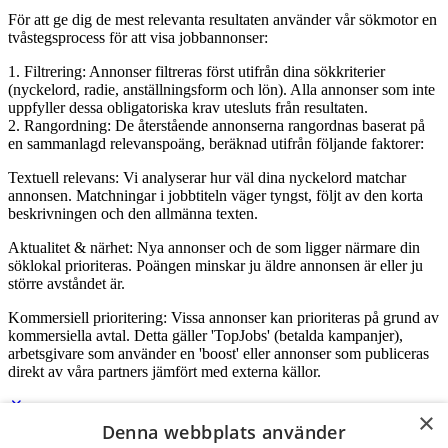
För att ge dig de mest relevanta resultaten använder vår sökmotor en
tvåstegsprocess för att visa jobbannonser:
1. Filtrering: Annonser filtreras först utifrån dina sökkriterier
(nyckelord, radie, anställningsform och lön). Alla annonser som inte
uppfyller dessa obligatoriska krav utesluts från resultaten.
2. Rangordning: De återstående annonserna rangordnas baserat på
en sammanlagd relevanspoäng, beräknad utifrån följande faktorer:
Textuell relevans: Vi analyserar hur väl dina nyckelord matchar
annonsen. Matchningar i jobbtiteln väger tyngst, följt av den korta
beskrivningen och den allmänna texten.
Aktualitet & närhet: Nya annonser och de som ligger närmare din
söklokal prioriteras. Poängen minskar ju äldre annonsen är eller ju
större avståndet är.
Kommersiell prioritering: Vissa annonser kan prioriteras på grund av
kommersiella avtal. Detta gäller 'TopJobs' (betalda kampanjer),
arbetsgivare som använder en 'boost' eller annonser som publiceras
direkt av våra partners jämfört med externa källor.
×
Denna webbplats använder
Logga in som företag