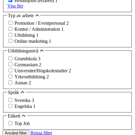
Heltidsjobb (erfaren)
1
Visa fler
Typ av arbete
Promotion / Eventpersonal
2
Kontor / Administration
1
Utbildning
1
Online marketing
1
Utbildningsnivå
Grundskola
3
Gymnasium
2
Universitet/Högskolestudier
2
Yrkesutbildning
2
Annan
2
Språk
Svenska
3
Engelska
1
Etikett
Top Job
Rensa filter
Använd filter