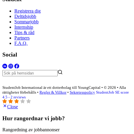
Registrera dig
Deltidsjobb
Sommarjobb
Internship
Tips & råd
Partners
F.A.Q.
Social
StudentJob International är ett dotterbolag till YoungCapital • © 2026 • Alla
rättigheter förbehålls •
Regler & Villkor
•
Sekretesspolicy
StudentJob SE score
4.5 - 2 reviews
Close
Hur rangordnar vi jobb?
Rangordning av jobbannonser