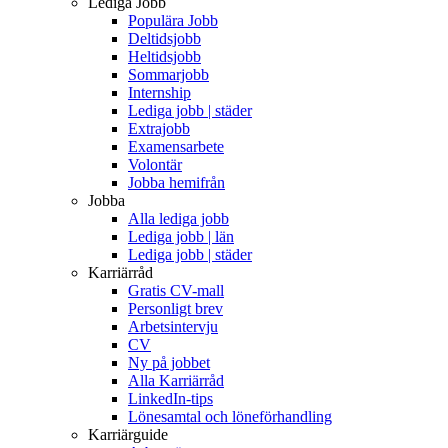
Lediga Jobb
Populära Jobb
Deltidsjobb
Heltidsjobb
Sommarjobb
Internship
Lediga jobb | städer
Extrajobb
Examensarbete
Volontär
Jobba hemifrån
Jobba
Alla lediga jobb
Lediga jobb | län
Lediga jobb | städer
Karriärråd
Gratis CV-mall
Personligt brev
Arbetsintervju
CV
Ny på jobbet
Alla Karriärråd
LinkedIn-tips
Lönesamtal och löneförhandling
Karriärguide