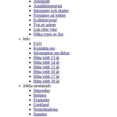
Arbetsrätt
Anställningsavtal
Inkomster och skatter
Förmåner på jobbet
Kollektivavtal
Typ av arbete
Lön efter yrke
Olika typer av lön
Info
FAQ
Kontakta oss
Information om åldrar
Hitta jobb 13 år
Hitta jobb 14 år
Hitta jobb 15 år
Hitta jobb 16 år
Hitta jobb 17 år
Hitta jobb 18 år
Jobba utomlands
Stipendier
Belgien
Frankrike
Grekland
Nederländerna
Spanien