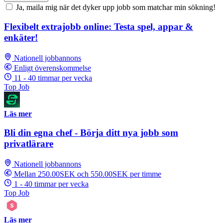
Ja, maila mig när det dyker upp jobb som matchar min sökning!
Flexibelt extrajobb online: Testa spel, appar &
enkäter!
Nationell jobbannons
Enligt överenskommelse
11 - 40 timmar per vecka
Top Job
Läs mer
Bli din egna chef - Börja ditt nya jobb som
privatlärare
Nationell jobbannons
Mellan 250.00SEK och 550.00SEK per timme
1 - 40 timmar per vecka
Top Job
Läs mer