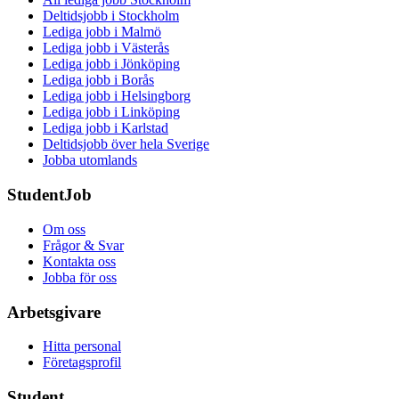
Deltidsjobb i Stockholm
Lediga jobb i Malmö
Lediga jobb i Västerås
Lediga jobb i Jönköping
Lediga jobb i Borås
Lediga jobb i Helsingborg
Lediga jobb i Linköping
Lediga jobb i Karlstad
Deltidsjobb över hela Sverige
Jobba utomlands
StudentJob
Om oss
Frågor & Svar
Kontakta oss
Jobba för oss
Arbetsgivare
Hitta personal
Företagsprofil
Student