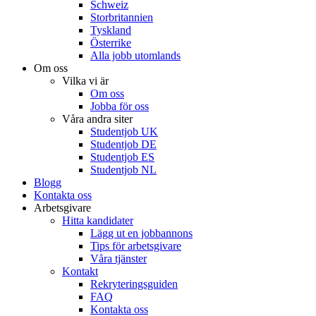
Schweiz
Storbritannien
Tyskland
Österrike
Alla jobb utomlands
Om oss
Vilka vi är
Om oss
Jobba för oss
Våra andra siter
Studentjob UK
Studentjob DE
Studentjob ES
Studentjob NL
Blogg
Kontakta oss
Arbetsgivare
Hitta kandidater
Lägg ut en jobbannons
Tips för arbetsgivare
Våra tjänster
Kontakt
Rekryteringsguiden
FAQ
Kontakta oss