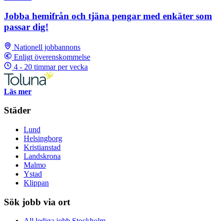
Jobba hemifrån och tjäna pengar med enkäter som
passar dig!
Nationell jobbannons
Enligt överenskommelse
4 - 20 timmar per vecka
Läs mer
Städer
Lund
Helsingborg
Kristianstad
Landskrona
Malmo
Ystad
Klippan
Sök jobb via ort
All lediga jobb Stockholm