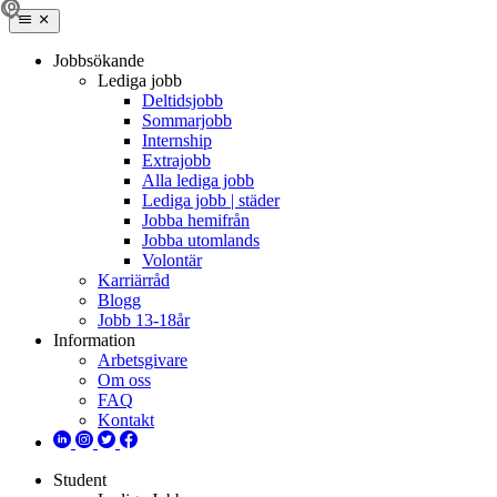
Jobbsökande
Lediga jobb
Deltidsjobb
Sommarjobb
Internship
Extrajobb
Alla lediga jobb
Lediga jobb | städer
Jobba hemifrån
Jobba utomlands
Volontär
Karriärråd
Blogg
Jobb 13-18år
Information
Arbetsgivare
Om oss
FAQ
Kontakt
Student