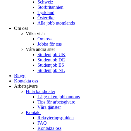
Schweiz
Storbritannien
Tyskland
Österrike
Alla jobb utomlands
Om oss
Vilka vi är
Om oss
Jobba för oss
Våra andra siter
Studentjob UK
Studentjob DE
Studentjob ES
Studentjob NL
Blogg
Kontakta oss
Arbetsgivare
Hitta kandidater
Lägg ut en jobbannons
Tips för arbetsgivare
Våra tjänster
Kontakt
Rekryteringsguiden
FAQ
Kontakta oss