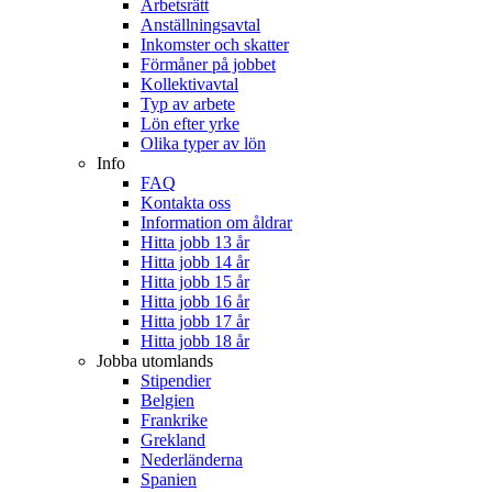
Arbetsrätt
Anställningsavtal
Inkomster och skatter
Förmåner på jobbet
Kollektivavtal
Typ av arbete
Lön efter yrke
Olika typer av lön
Info
FAQ
Kontakta oss
Information om åldrar
Hitta jobb 13 år
Hitta jobb 14 år
Hitta jobb 15 år
Hitta jobb 16 år
Hitta jobb 17 år
Hitta jobb 18 år
Jobba utomlands
Stipendier
Belgien
Frankrike
Grekland
Nederländerna
Spanien