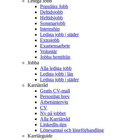
Lediga Jobb
Populära Jobb
Deltidsjobb
Heltidsjobb
Sommarjobb
Internship
Lediga jobb | städer
Extrajobb
Examensarbete
Volontär
Jobba hemifrån
Jobba
Alla lediga jobb
Lediga jobb | län
Lediga jobb | städer
Karriärråd
Gratis CV-mall
Personligt brev
Arbetsintervju
CV
Ny på jobbet
Alla Karriärråd
LinkedIn-tips
Lönesamtal och löneförhandling
Karriärguide