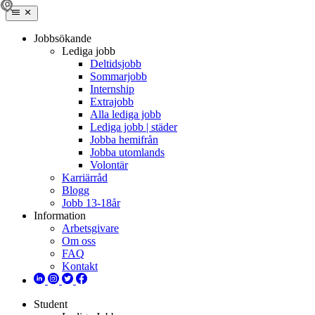
Jobbsökande
Lediga jobb
Deltidsjobb
Sommarjobb
Internship
Extrajobb
Alla lediga jobb
Lediga jobb | städer
Jobba hemifrån
Jobba utomlands
Volontär
Karriärråd
Blogg
Jobb 13-18år
Information
Arbetsgivare
Om oss
FAQ
Kontakt
Student