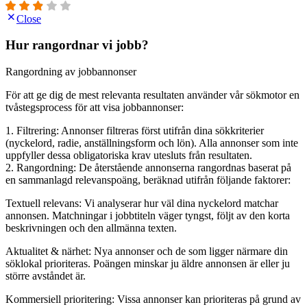
Close
Hur rangordnar vi jobb?
Rangordning av jobbannonser
För att ge dig de mest relevanta resultaten använder vår sökmotor en
tvåstegsprocess för att visa jobbannonser:
1. Filtrering: Annonser filtreras först utifrån dina sökkriterier
(nyckelord, radie, anställningsform och lön). Alla annonser som inte
uppfyller dessa obligatoriska krav utesluts från resultaten.
2. Rangordning: De återstående annonserna rangordnas baserat på
en sammanlagd relevanspoäng, beräknad utifrån följande faktorer:
Textuell relevans: Vi analyserar hur väl dina nyckelord matchar
annonsen. Matchningar i jobbtiteln väger tyngst, följt av den korta
beskrivningen och den allmänna texten.
Aktualitet & närhet: Nya annonser och de som ligger närmare din
söklokal prioriteras. Poängen minskar ju äldre annonsen är eller ju
större avståndet är.
Kommersiell prioritering: Vissa annonser kan prioriteras på grund av