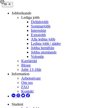
Jobbsökande
Lediga jobb
Deltidsjobb
Sommarjobb
Internship
Extrajobb
Alla lediga jobb
Lediga jobb | städer
Jobba hemifrån
Jobba utomlands
Volontär
Karriärråd
Blogg
Jobb 13-18år
Information
Arbetsgivare
Om oss
FAQ
Kontakt
Student