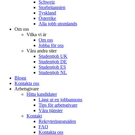
Schweiz
Storbritannien
Tyskland
Österrike
Alla jobb utomlands
Om oss
Vilka vi är
Om oss
Jobba för oss
Våra andra siter
Studentjob UK
Studentjob DE
Studentjob ES
Studentjob NL
Blogg
Kontakta oss
Arbetsgivare
Hitta kandidater
Lägg ut en jobbannons
Tips för arbetsgivare
Våra tjänster
Kontakt
Rekryteringsguiden
FAQ
Kontakta oss