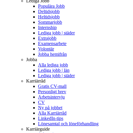
Lediga Jobb
Populära Jobb
Deltidsjobb
Heltidsjobb
Sommarjobb
Internship
Lediga jobb | städer
Extrajobb
Examensarbete
Volontär
Jobba hemifrån
Jobba
Alla lediga jobb
Lediga jobb | län
Lediga jobb | städer
Karriärråd
Gratis CV-mall
Personligt brev
Arbetsintervju
CV
Ny på jobbet
Alla Karriärråd
LinkedIn-tips
Lönesamtal och löneförhandling
Karriärguide