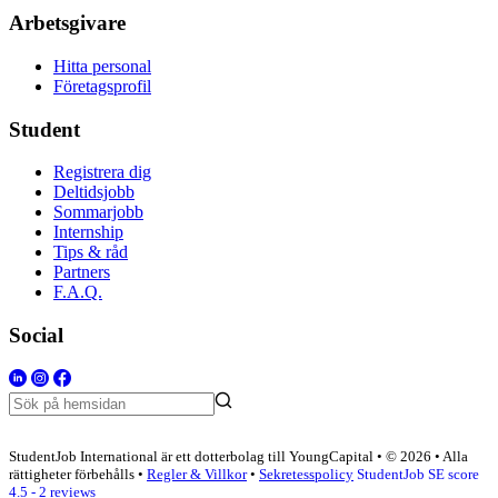
Arbetsgivare
Hitta personal
Företagsprofil
Student
Registrera dig
Deltidsjobb
Sommarjobb
Internship
Tips & råd
Partners
F.A.Q.
Social
StudentJob International är ett dotterbolag till YoungCapital • © 2026 • Alla
rättigheter förbehålls •
Regler & Villkor
•
Sekretesspolicy
StudentJob SE score
4.5 - 2 reviews