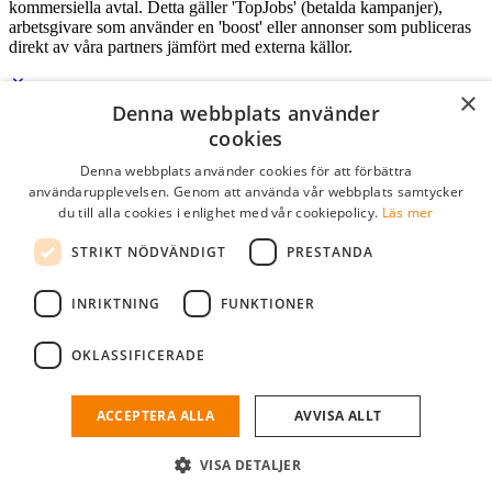
kommersiella avtal. Detta gäller 'TopJobs' (betalda kampanjer),
arbetsgivare som använder en 'boost' eller annonser som publiceras
direkt av våra partners jämfört med externa källor.
×
Denna webbplats använder
Logga in som företag
cookies
Denna webbplats använder cookies för att förbättra
E-post
*
användarupplevelsen. Genom att använda vår webbplats samtycker
du till alla cookies i enlighet med vår cookiepolicy.
Läs mer
Lösenord
STRIKT NÖDVÄNDIGT
PRESTANDA
kom ihåg mig
glömt ditt lösenord?
logga in
INRIKTNING
FUNKTIONER
Kostnadsfri företagsprofil
OKLASSIFICERADE
Om du har företagskonto hos StudentJob SE, kan du enkelt logga in
och söka efter passande kandidater till ditt företag.
ACCEPTERA ALLA
AVVISA ALLT
Har du inte ett företagskonto?
VISA DETALJER
skapa profil gratis