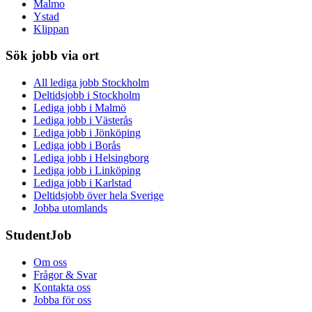
Malmo
Ystad
Klippan
Sök jobb via ort
All lediga jobb Stockholm
Deltidsjobb i Stockholm
Lediga jobb i Malmö
Lediga jobb i Västerås
Lediga jobb i Jönköping
Lediga jobb i Borås
Lediga jobb i Helsingborg
Lediga jobb i Linköping
Lediga jobb i Karlstad
Deltidsjobb över hela Sverige
Jobba utomlands
StudentJob
Om oss
Frågor & Svar
Kontakta oss
Jobba för oss