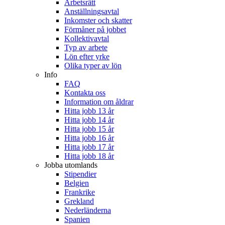
Arbetsrätt
Anställningsavtal
Inkomster och skatter
Förmåner på jobbet
Kollektivavtal
Typ av arbete
Lön efter yrke
Olika typer av lön
Info
FAQ
Kontakta oss
Information om åldrar
Hitta jobb 13 år
Hitta jobb 14 år
Hitta jobb 15 år
Hitta jobb 16 år
Hitta jobb 17 år
Hitta jobb 18 år
Jobba utomlands
Stipendier
Belgien
Frankrike
Grekland
Nederländerna
Spanien