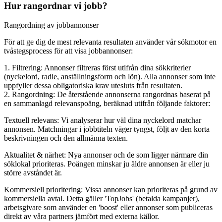
Hur rangordnar vi jobb?
Rangordning av jobbannonser
För att ge dig de mest relevanta resultaten använder vår sökmotor en
tvåstegsprocess för att visa jobbannonser:
1. Filtrering: Annonser filtreras först utifrån dina sökkriterier
(nyckelord, radie, anställningsform och lön). Alla annonser som inte
uppfyller dessa obligatoriska krav utesluts från resultaten.
2. Rangordning: De återstående annonserna rangordnas baserat på
en sammanlagd relevanspoäng, beräknad utifrån följande faktorer:
Textuell relevans: Vi analyserar hur väl dina nyckelord matchar
annonsen. Matchningar i jobbtiteln väger tyngst, följt av den korta
beskrivningen och den allmänna texten.
Aktualitet & närhet: Nya annonser och de som ligger närmare din
söklokal prioriteras. Poängen minskar ju äldre annonsen är eller ju
större avståndet är.
Kommersiell prioritering: Vissa annonser kan prioriteras på grund av
kommersiella avtal. Detta gäller 'TopJobs' (betalda kampanjer),
arbetsgivare som använder en 'boost' eller annonser som publiceras
direkt av våra partners jämfört med externa källor.