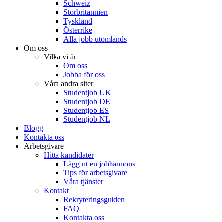
Schweiz
Storbritannien
Tyskland
Österrike
Alla jobb utomlands
Om oss
Vilka vi är
Om oss
Jobba för oss
Våra andra siter
Studentjob UK
Studentjob DE
Studentjob ES
Studentjob NL
Blogg
Kontakta oss
Arbetsgivare
Hitta kandidater
Lägg ut en jobbannons
Tips för arbetsgivare
Våra tjänster
Kontakt
Rekryteringsguiden
FAQ
Kontakta oss