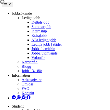
Jobbsökande
Lediga jobb
Deltidsjobb
Sommarjobb
Internship
Extrajobb
Alla lediga jobb
Lediga jobb | städer
Jobba hemifrån
Jobba utomlands
Volontär
Karriärråd
Blogg
Jobb 13-18år
Information
Arbetsgivare
Om oss
FAQ
Kontakt
Student