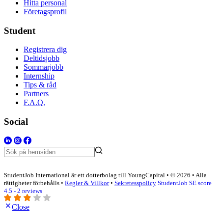
Hitta personal
Företagsprofil
Student
Registrera dig
Deltidsjobb
Sommarjobb
Internship
Tips & råd
Partners
F.A.Q.
Social
StudentJob International är ett dotterbolag till YoungCapital • © 2026 • Alla
rättigheter förbehålls •
Regler & Villkor
•
Sekretesspolicy
StudentJob SE score
4.5 - 2 reviews
Close