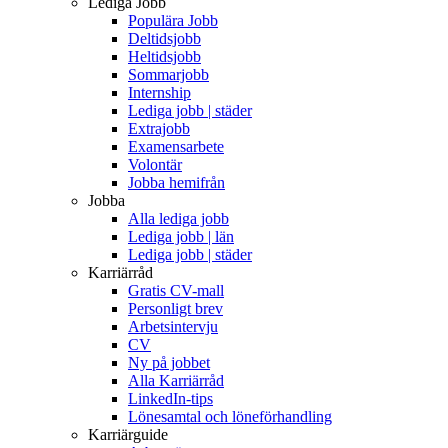
Lediga Jobb
Populära Jobb
Deltidsjobb
Heltidsjobb
Sommarjobb
Internship
Lediga jobb | städer
Extrajobb
Examensarbete
Volontär
Jobba hemifrån
Jobba
Alla lediga jobb
Lediga jobb | län
Lediga jobb | städer
Karriärråd
Gratis CV-mall
Personligt brev
Arbetsintervju
CV
Ny på jobbet
Alla Karriärråd
LinkedIn-tips
Lönesamtal och löneförhandling
Karriärguide