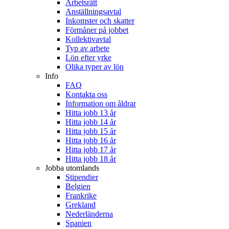
Arbetsrätt
Anställningsavtal
Inkomster och skatter
Förmåner på jobbet
Kollektivavtal
Typ av arbete
Lön efter yrke
Olika typer av lön
Info
FAQ
Kontakta oss
Information om åldrar
Hitta jobb 13 år
Hitta jobb 14 år
Hitta jobb 15 år
Hitta jobb 16 år
Hitta jobb 17 år
Hitta jobb 18 år
Jobba utomlands
Stipendier
Belgien
Frankrike
Grekland
Nederländerna
Spanien