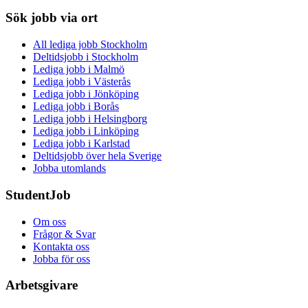
Sök jobb via ort
All lediga jobb Stockholm
Deltidsjobb i Stockholm
Lediga jobb i Malmö
Lediga jobb i Västerås
Lediga jobb i Jönköping
Lediga jobb i Borås
Lediga jobb i Helsingborg
Lediga jobb i Linköping
Lediga jobb i Karlstad
Deltidsjobb över hela Sverige
Jobba utomlands
StudentJob
Om oss
Frågor & Svar
Kontakta oss
Jobba för oss
Arbetsgivare