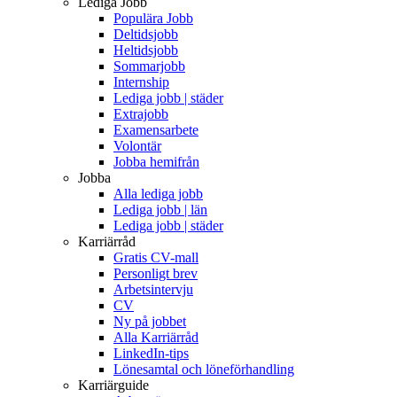
Lediga Jobb
Populära Jobb
Deltidsjobb
Heltidsjobb
Sommarjobb
Internship
Lediga jobb | städer
Extrajobb
Examensarbete
Volontär
Jobba hemifrån
Jobba
Alla lediga jobb
Lediga jobb | län
Lediga jobb | städer
Karriärråd
Gratis CV-mall
Personligt brev
Arbetsintervju
CV
Ny på jobbet
Alla Karriärråd
LinkedIn-tips
Lönesamtal och löneförhandling
Karriärguide