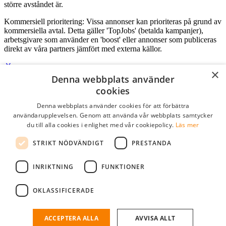
större avståndet är.
Kommersiell prioritering: Vissa annonser kan prioriteras på grund av
kommersiella avtal. Detta gäller 'TopJobs' (betalda kampanjer),
arbetsgivare som använder en 'boost' eller annonser som publiceras
direkt av våra partners jämfört med externa källor.
×
Denna webbplats använder
Logga in som företag
cookies
Denna webbplats använder cookies för att förbättra
E-post
*
användarupplevelsen. Genom att använda vår webbplats samtycker
du till alla cookies i enlighet med vår cookiepolicy.
Läs mer
Lösenord
STRIKT NÖDVÄNDIGT
PRESTANDA
kom ihåg mig
glömt ditt lösenord?
logga in
INRIKTNING
FUNKTIONER
Kostnadsfri företagsprofil
OKLASSIFICERADE
Om du har företagskonto hos StudentJob SE, kan du enkelt logga in
och söka efter passande kandidater till ditt företag.
ACCEPTERA ALLA
AVVISA ALLT