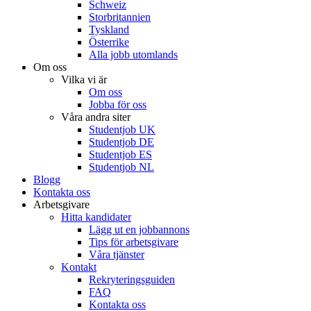
Schweiz
Storbritannien
Tyskland
Österrike
Alla jobb utomlands
Om oss
Vilka vi är
Om oss
Jobba för oss
Våra andra siter
Studentjob UK
Studentjob DE
Studentjob ES
Studentjob NL
Blogg
Kontakta oss
Arbetsgivare
Hitta kandidater
Lägg ut en jobbannons
Tips för arbetsgivare
Våra tjänster
Kontakt
Rekryteringsguiden
FAQ
Kontakta oss