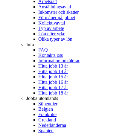
Arbetsrätt
Anställningsavtal
Inkomster och skatter
Förmåner på jobbet
Kollektivavtal
Typ av arbete
Lön efter yrke
Olika typer av lön
Info
FAQ
Kontakta oss
Information om åldrar
Hitta jobb 13 år
Hitta jobb 14 år
Hitta jobb 15 år
Hitta jobb 16 år
Hitta jobb 17 år
Hitta jobb 18 år
Jobba utomlands
Stipendier
Belgien
Frankrike
Grekland
Nederländerna
Spanien