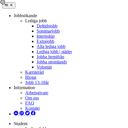
Jobbsökande
Lediga jobb
Deltidsjobb
Sommarjobb
Internship
Extrajobb
Alla lediga jobb
Lediga jobb | städer
Jobba hemifrån
Jobba utomlands
Volontär
Karriärråd
Blogg
Jobb 13-18år
Information
Arbetsgivare
Om oss
FAQ
Kontakt
Student