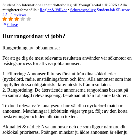
StudentJob International är ett dotterbolag till YoungCapital • © 2026 • Alla
rättigheter förbehålls •
Regler & Villkor
•
Sekretesspolicy
StudentJob SE score
4.5 - 2 reviews
Close
Hur rangordnar vi jobb?
Rangordning av jobbannonser
För att ge dig de mest relevanta resultaten använder vår sökmotor en
tvåstegsprocess för att visa jobbannonser:
1. Filtrering: Annonser filtreras först utifrån dina sökkriterier
(nyckelord, radie, anställningsform och lön). Alla annonser som inte
uppfyller dessa obligatoriska krav utesluts från resultaten.
2. Rangordning: De återstående annonserna rangordnas baserat på
en sammanlagd relevanspoäng, beräknad utifrån följande faktorer:
Textuell relevans: Vi analyserar hur väl dina nyckelord matchar
annonsen. Matchningar i jobbtiteln väger tyngst, följt av den korta
beskrivningen och den allmänna texten.
Aktualitet & närhet: Nya annonser och de som ligger närmare din
söklokal prioriteras. Poängen minskar ju äldre annonsen är eller ju