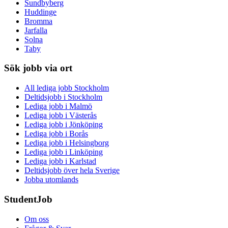
Sundbyberg
Huddinge
Bromma
Jarfalla
Solna
Taby
Sök jobb via ort
All lediga jobb Stockholm
Deltidsjobb i Stockholm
Lediga jobb i Malmö
Lediga jobb i Västerås
Lediga jobb i Jönköping
Lediga jobb i Borås
Lediga jobb i Helsingborg
Lediga jobb i Linköping
Lediga jobb i Karlstad
Deltidsjobb över hela Sverige
Jobba utomlands
StudentJob
Om oss