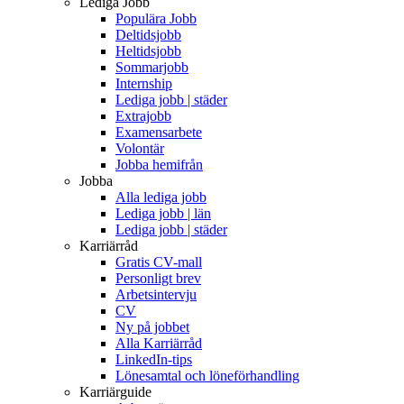
Lediga Jobb
Populära Jobb
Deltidsjobb
Heltidsjobb
Sommarjobb
Internship
Lediga jobb | städer
Extrajobb
Examensarbete
Volontär
Jobba hemifrån
Jobba
Alla lediga jobb
Lediga jobb | län
Lediga jobb | städer
Karriärråd
Gratis CV-mall
Personligt brev
Arbetsintervju
CV
Ny på jobbet
Alla Karriärråd
LinkedIn-tips
Lönesamtal och löneförhandling
Karriärguide