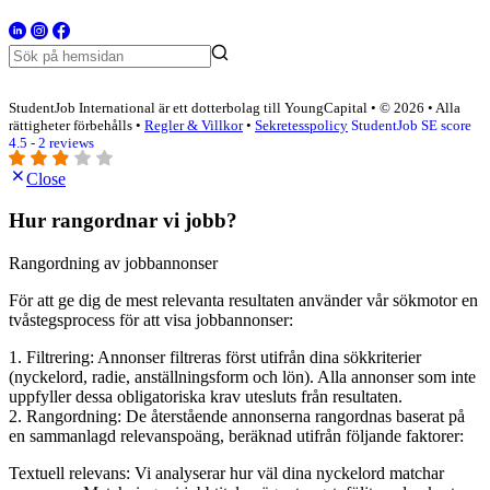
StudentJob International är ett dotterbolag till YoungCapital • © 2026 • Alla
rättigheter förbehålls •
Regler & Villkor
•
Sekretesspolicy
StudentJob SE score
4.5 - 2 reviews
Close
Hur rangordnar vi jobb?
Rangordning av jobbannonser
För att ge dig de mest relevanta resultaten använder vår sökmotor en
tvåstegsprocess för att visa jobbannonser:
1. Filtrering: Annonser filtreras först utifrån dina sökkriterier
(nyckelord, radie, anställningsform och lön). Alla annonser som inte
uppfyller dessa obligatoriska krav utesluts från resultaten.
2. Rangordning: De återstående annonserna rangordnas baserat på
en sammanlagd relevanspoäng, beräknad utifrån följande faktorer:
Textuell relevans: Vi analyserar hur väl dina nyckelord matchar