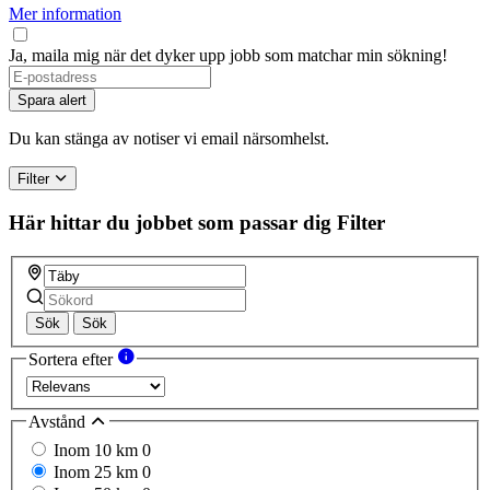
Mer information
Ja, maila mig när det dyker upp jobb som matchar min sökning!
If
you
Spara alert
are
a
Du kan stänga av notiser vi email närsomhelst.
human,
ignore
Filter
this
field
Här hittar du jobbet som passar dig
Filter
Sök
Sök
Sortera efter
Avstånd
Inom 10 km
0
Inom 25 km
0