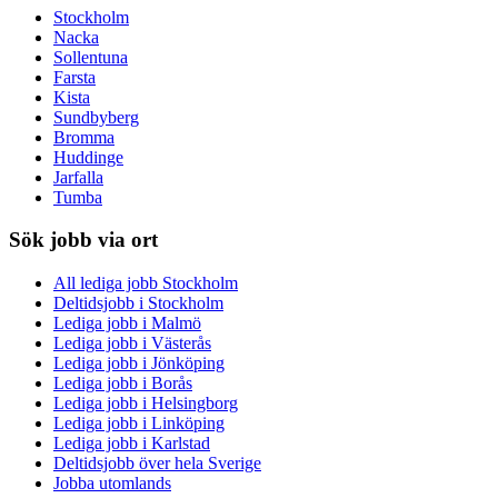
Stockholm
Nacka
Sollentuna
Farsta
Kista
Sundbyberg
Bromma
Huddinge
Jarfalla
Tumba
Sök jobb via ort
All lediga jobb Stockholm
Deltidsjobb i Stockholm
Lediga jobb i Malmö
Lediga jobb i Västerås
Lediga jobb i Jönköping
Lediga jobb i Borås
Lediga jobb i Helsingborg
Lediga jobb i Linköping
Lediga jobb i Karlstad
Deltidsjobb över hela Sverige
Jobba utomlands