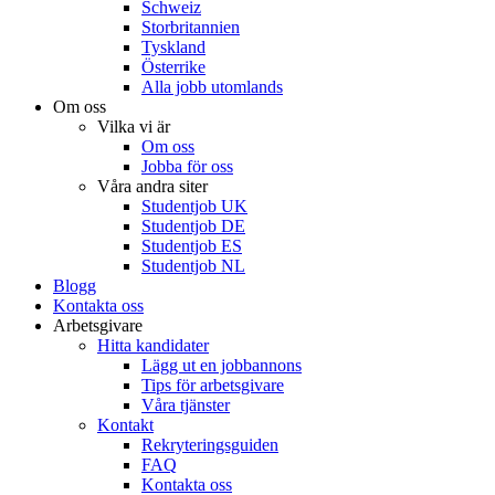
Schweiz
Storbritannien
Tyskland
Österrike
Alla jobb utomlands
Om oss
Vilka vi är
Om oss
Jobba för oss
Våra andra siter
Studentjob UK
Studentjob DE
Studentjob ES
Studentjob NL
Blogg
Kontakta oss
Arbetsgivare
Hitta kandidater
Lägg ut en jobbannons
Tips för arbetsgivare
Våra tjänster
Kontakt
Rekryteringsguiden
FAQ
Kontakta oss