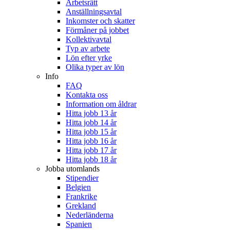
Arbetsrätt
Anställningsavtal
Inkomster och skatter
Förmåner på jobbet
Kollektivavtal
Typ av arbete
Lön efter yrke
Olika typer av lön
Info
FAQ
Kontakta oss
Information om åldrar
Hitta jobb 13 år
Hitta jobb 14 år
Hitta jobb 15 år
Hitta jobb 16 år
Hitta jobb 17 år
Hitta jobb 18 år
Jobba utomlands
Stipendier
Belgien
Frankrike
Grekland
Nederländerna
Spanien