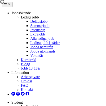
Jobbsökande
Lediga jobb
Deltidsjobb
Sommarjobb
Internship
Extrajobb
Alla lediga jobb
Lediga jobb | städer
Jobba hemifrån
Jobba utomlands
Volontär
Karriärråd
Blogg
Jobb 13-18år
Information
Arbetsgivare
Om oss
FAQ
Kontakt
Student