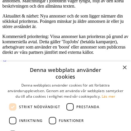
annonsen. Matchningar i jobbtiteln väger tyngst, följt av den korta
beskrivningen och den allmänna texten.
Aktualitet & närhet: Nya annonser och de som ligger närmare din
söklokal prioriteras. Poängen minskar ju äldre annonsen är eller ju
större avståndet är.
Kommersiell prioritering: Vissa annonser kan prioriteras på grund av
kommersiella avtal. Detta gäller 'TopJobs' (betalda kampanjer),
arbetsgivare som använder en 'boost' eller annonser som publiceras
direkt av våra partners jämfört med externa källor.
×
Denna webbplats använder
Logga in som företag
cookies
Denna webbplats använder cookies för att förbättra
E-post
*
användarupplevelsen. Genom att använda vår webbplats samtycker
du till alla cookies i enlighet med vår cookiepolicy.
Läs mer
Lösenord
STRIKT NÖDVÄNDIGT
PRESTANDA
kom ihåg mig
glömt ditt lösenord?
logga in
INRIKTNING
FUNKTIONER