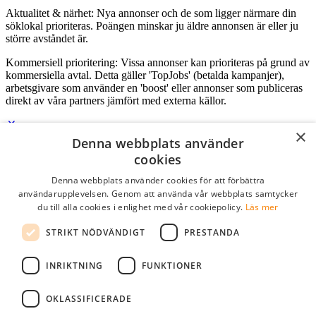
Aktualitet & närhet: Nya annonser och de som ligger närmare din
söklokal prioriteras. Poängen minskar ju äldre annonsen är eller ju
större avståndet är.
Kommersiell prioritering: Vissa annonser kan prioriteras på grund av
kommersiella avtal. Detta gäller 'TopJobs' (betalda kampanjer),
arbetsgivare som använder en 'boost' eller annonser som publiceras
direkt av våra partners jämfört med externa källor.
×
Denna webbplats använder
Logga in som företag
cookies
Denna webbplats använder cookies för att förbättra
E-post
*
användarupplevelsen. Genom att använda vår webbplats samtycker
du till alla cookies i enlighet med vår cookiepolicy.
Läs mer
Lösenord
STRIKT NÖDVÄNDIGT
PRESTANDA
kom ihåg mig
glömt ditt lösenord?
logga in
INRIKTNING
FUNKTIONER
Kostnadsfri företagsprofil
OKLASSIFICERADE