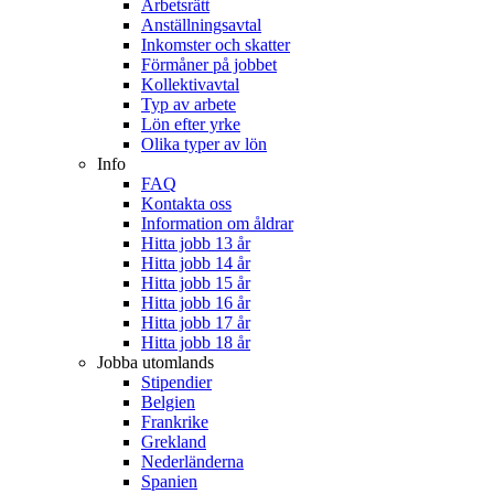
Arbetsrätt
Anställningsavtal
Inkomster och skatter
Förmåner på jobbet
Kollektivavtal
Typ av arbete
Lön efter yrke
Olika typer av lön
Info
FAQ
Kontakta oss
Information om åldrar
Hitta jobb 13 år
Hitta jobb 14 år
Hitta jobb 15 år
Hitta jobb 16 år
Hitta jobb 17 år
Hitta jobb 18 år
Jobba utomlands
Stipendier
Belgien
Frankrike
Grekland
Nederländerna
Spanien