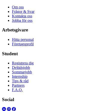
Om oss
Frågor & Svar
Kontakta oss
Jobba för oss
Arbetsgivare
Hitta personal
Företagsprofil
Student
Registrera dig
Deltidsjobb
Sommarjobb
Internship
Tips & råd
Partners
F.A.Q.
Social