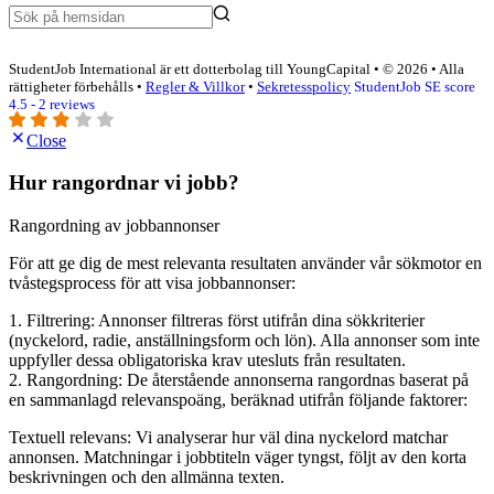
StudentJob International är ett dotterbolag till YoungCapital • © 2026 • Alla
rättigheter förbehålls •
Regler & Villkor
•
Sekretesspolicy
StudentJob SE score
4.5 - 2 reviews
Close
Hur rangordnar vi jobb?
Rangordning av jobbannonser
För att ge dig de mest relevanta resultaten använder vår sökmotor en
tvåstegsprocess för att visa jobbannonser:
1. Filtrering: Annonser filtreras först utifrån dina sökkriterier
(nyckelord, radie, anställningsform och lön). Alla annonser som inte
uppfyller dessa obligatoriska krav utesluts från resultaten.
2. Rangordning: De återstående annonserna rangordnas baserat på
en sammanlagd relevanspoäng, beräknad utifrån följande faktorer:
Textuell relevans: Vi analyserar hur väl dina nyckelord matchar
annonsen. Matchningar i jobbtiteln väger tyngst, följt av den korta
beskrivningen och den allmänna texten.