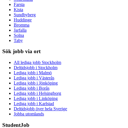
Farsta
Kista
Sundbyberg
Huddinge
Bromma
Jarfalla
Solna
Taby
Sök jobb via ort
All lediga jobb Stockholm
Deltidsjobb i Stockholm
Lediga jobb i Malmö
Lediga jobb i Västerås
Lediga jobb i Jönköping
Lediga jobb i Borås
Lediga jobb i Helsingborg
Lediga jobb i Linköping
Lediga jobb i Karlstad
Deltidsjobb över hela Sverige
Jobba utomlands
StudentJob