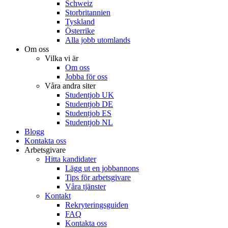
Schweiz
Storbritannien
Tyskland
Österrike
Alla jobb utomlands
Om oss
Vilka vi är
Om oss
Jobba för oss
Våra andra siter
Studentjob UK
Studentjob DE
Studentjob ES
Studentjob NL
Blogg
Kontakta oss
Arbetsgivare
Hitta kandidater
Lägg ut en jobbannons
Tips för arbetsgivare
Våra tjänster
Kontakt
Rekryteringsguiden
FAQ
Kontakta oss