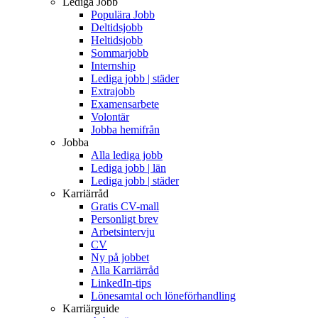
Lediga Jobb
Populära Jobb
Deltidsjobb
Heltidsjobb
Sommarjobb
Internship
Lediga jobb | städer
Extrajobb
Examensarbete
Volontär
Jobba hemifrån
Jobba
Alla lediga jobb
Lediga jobb | län
Lediga jobb | städer
Karriärråd
Gratis CV-mall
Personligt brev
Arbetsintervju
CV
Ny på jobbet
Alla Karriärråd
LinkedIn-tips
Lönesamtal och löneförhandling
Karriärguide