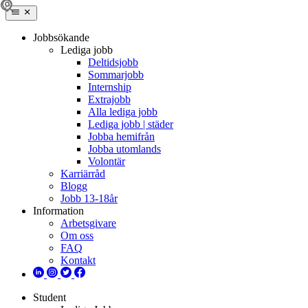
Jobbsökande
Lediga jobb
Deltidsjobb
Sommarjobb
Internship
Extrajobb
Alla lediga jobb
Lediga jobb | städer
Jobba hemifrån
Jobba utomlands
Volontär
Karriärråd
Blogg
Jobb 13-18år
Information
Arbetsgivare
Om oss
FAQ
Kontakt
Student