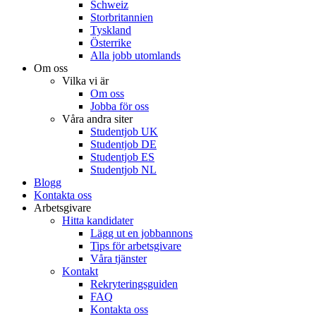
Schweiz
Storbritannien
Tyskland
Österrike
Alla jobb utomlands
Om oss
Vilka vi är
Om oss
Jobba för oss
Våra andra siter
Studentjob UK
Studentjob DE
Studentjob ES
Studentjob NL
Blogg
Kontakta oss
Arbetsgivare
Hitta kandidater
Lägg ut en jobbannons
Tips för arbetsgivare
Våra tjänster
Kontakt
Rekryteringsguiden
FAQ
Kontakta oss