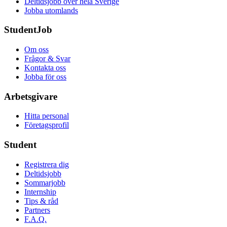
Deltidsjobb över hela Sverige
Jobba utomlands
StudentJob
Om oss
Frågor & Svar
Kontakta oss
Jobba för oss
Arbetsgivare
Hitta personal
Företagsprofil
Student
Registrera dig
Deltidsjobb
Sommarjobb
Internship
Tips & råd
Partners
F.A.Q.