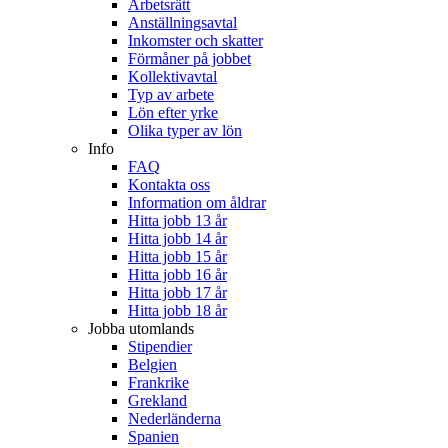
Arbetsrätt
Anställningsavtal
Inkomster och skatter
Förmåner på jobbet
Kollektivavtal
Typ av arbete
Lön efter yrke
Olika typer av lön
Info
FAQ
Kontakta oss
Information om åldrar
Hitta jobb 13 år
Hitta jobb 14 år
Hitta jobb 15 år
Hitta jobb 16 år
Hitta jobb 17 år
Hitta jobb 18 år
Jobba utomlands
Stipendier
Belgien
Frankrike
Grekland
Nederländerna
Spanien