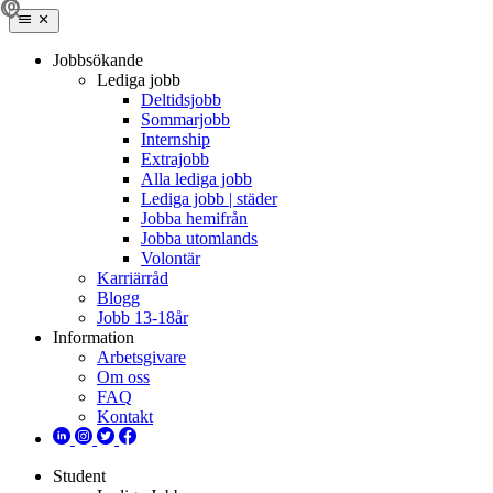
Jobbsökande
Lediga jobb
Deltidsjobb
Sommarjobb
Internship
Extrajobb
Alla lediga jobb
Lediga jobb | städer
Jobba hemifrån
Jobba utomlands
Volontär
Karriärråd
Blogg
Jobb 13-18år
Information
Arbetsgivare
Om oss
FAQ
Kontakt
Student