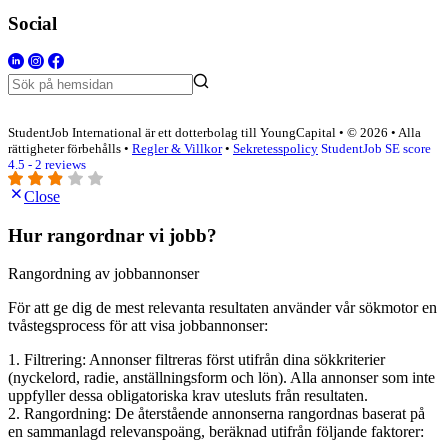
Social
StudentJob International är ett dotterbolag till YoungCapital • © 2026 • Alla
rättigheter förbehålls •
Regler & Villkor
•
Sekretesspolicy
StudentJob SE score
4.5 - 2 reviews
Close
Hur rangordnar vi jobb?
Rangordning av jobbannonser
För att ge dig de mest relevanta resultaten använder vår sökmotor en
tvåstegsprocess för att visa jobbannonser:
1. Filtrering: Annonser filtreras först utifrån dina sökkriterier
(nyckelord, radie, anställningsform och lön). Alla annonser som inte
uppfyller dessa obligatoriska krav utesluts från resultaten.
2. Rangordning: De återstående annonserna rangordnas baserat på
en sammanlagd relevanspoäng, beräknad utifrån följande faktorer: