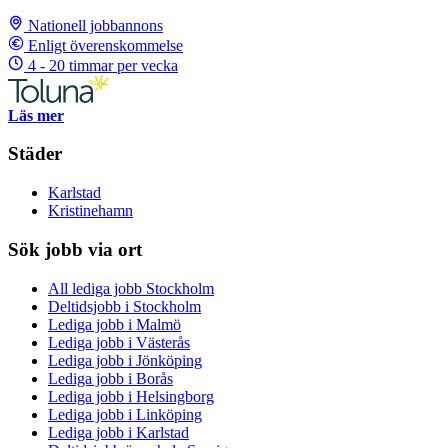
Nationell jobbannons
Enligt överenskommelse
4 - 20 timmar per vecka
Läs mer
Städer
Karlstad
Kristinehamn
Sök jobb via ort
All lediga jobb Stockholm
Deltidsjobb i Stockholm
Lediga jobb i Malmö
Lediga jobb i Västerås
Lediga jobb i Jönköping
Lediga jobb i Borås
Lediga jobb i Helsingborg
Lediga jobb i Linköping
Lediga jobb i Karlstad