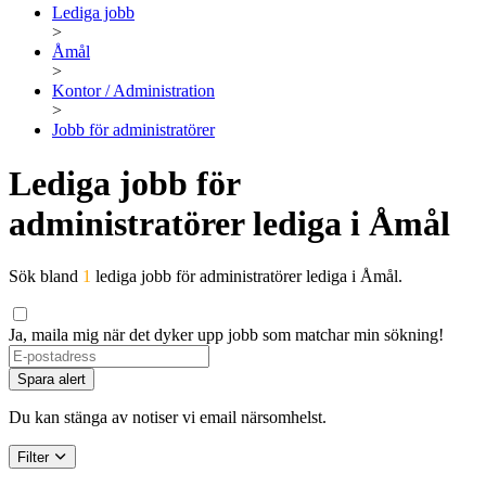
Lediga jobb
>
Åmål
>
Kontor / Administration
>
Jobb för administratörer
Lediga jobb för
administratörer lediga i Åmål
Sök bland
1
lediga jobb för administratörer lediga i Åmål.
Ja, maila mig när det dyker upp jobb som matchar min sökning!
If
you
Spara alert
are
a
Du kan stänga av notiser vi email närsomhelst.
human,
ignore
Filter
this