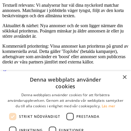
Textuell relevans: Vi analyserar hur väl dina nyckelord matchar
annonsen. Matchningar i jobbtiteln väger tyngst, följt av den korta
beskrivningen och den allmänna texten.
Aktualitet & närhet: Nya annonser och de som ligger närmare din
söklokal prioriteras. Poängen minskar ju äldre annonsen är eller ju
större avståndet är.
Kommersiell prioritering: Vissa annonser kan prioriteras på grund av
kommersiella avtal. Detta gäller 'TopJobs' (betalda kampanjer),
arbetsgivare som använder en 'boost' eller annonser som publiceras
direkt av våra partners jämfört med externa källor.
×
Denna webbplats använder
Logga in som företag
cookies
Denna webbplats använder cookies för att förbättra
E-post
*
användarupplevelsen. Genom att använda vår webbplats samtycker
du till alla cookies i enlighet med vår cookiepolicy.
Läs mer
Lösenord
STRIKT NÖDVÄNDIGT
PRESTANDA
kom ihåg mig
glömt ditt lösenord?
logga in
INRIKTNING
FUNKTIONER