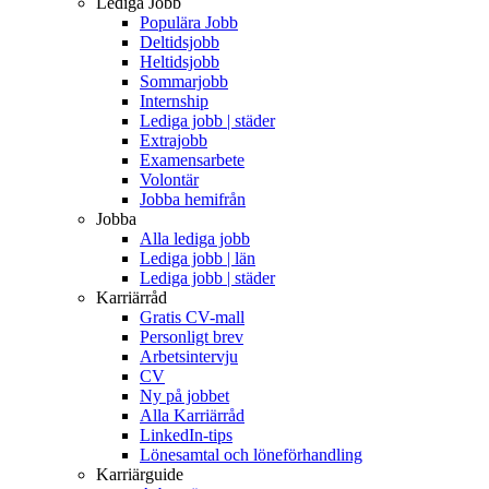
Lediga Jobb
Populära Jobb
Deltidsjobb
Heltidsjobb
Sommarjobb
Internship
Lediga jobb | städer
Extrajobb
Examensarbete
Volontär
Jobba hemifrån
Jobba
Alla lediga jobb
Lediga jobb | län
Lediga jobb | städer
Karriärråd
Gratis CV-mall
Personligt brev
Arbetsintervju
CV
Ny på jobbet
Alla Karriärråd
LinkedIn-tips
Lönesamtal och löneförhandling
Karriärguide