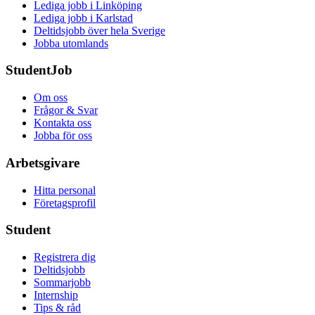
Lediga jobb i Linköping
Lediga jobb i Karlstad
Deltidsjobb över hela Sverige
Jobba utomlands
StudentJob
Om oss
Frågor & Svar
Kontakta oss
Jobba för oss
Arbetsgivare
Hitta personal
Företagsprofil
Student
Registrera dig
Deltidsjobb
Sommarjobb
Internship
Tips & råd