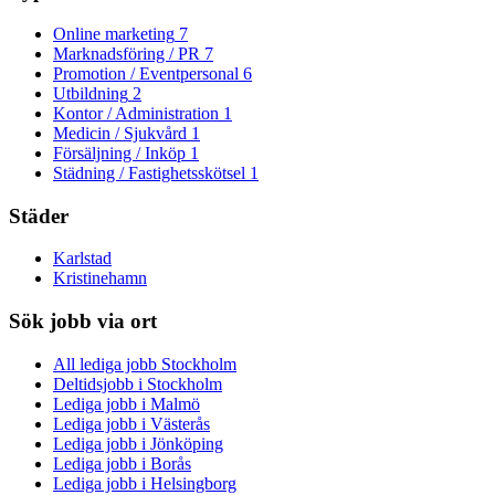
Online marketing
7
Marknadsföring / PR
7
Promotion / Eventpersonal
6
Utbildning
2
Kontor / Administration
1
Medicin / Sjukvård
1
Försäljning / Inköp
1
Städning / Fastighetsskötsel
1
Städer
Karlstad
Kristinehamn
Sök jobb via ort
All lediga jobb Stockholm
Deltidsjobb i Stockholm
Lediga jobb i Malmö
Lediga jobb i Västerås
Lediga jobb i Jönköping
Lediga jobb i Borås
Lediga jobb i Helsingborg