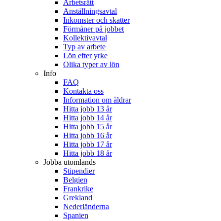
Arbetsrätt
Anställningsavtal
Inkomster och skatter
Förmåner på jobbet
Kollektivavtal
Typ av arbete
Lön efter yrke
Olika typer av lön
Info
FAQ
Kontakta oss
Information om åldrar
Hitta jobb 13 år
Hitta jobb 14 år
Hitta jobb 15 år
Hitta jobb 16 år
Hitta jobb 17 år
Hitta jobb 18 år
Jobba utomlands
Stipendier
Belgien
Frankrike
Grekland
Nederländerna
Spanien