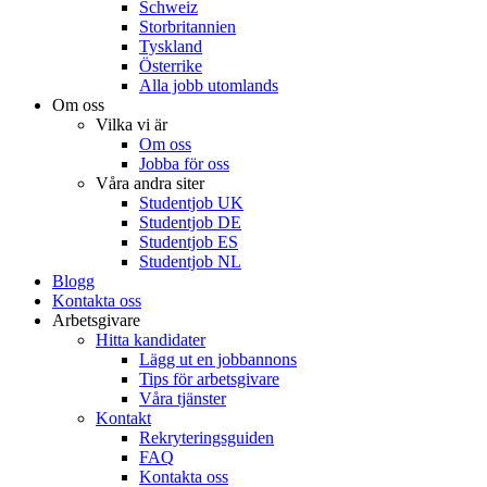
Schweiz
Storbritannien
Tyskland
Österrike
Alla jobb utomlands
Om oss
Vilka vi är
Om oss
Jobba för oss
Våra andra siter
Studentjob UK
Studentjob DE
Studentjob ES
Studentjob NL
Blogg
Kontakta oss
Arbetsgivare
Hitta kandidater
Lägg ut en jobbannons
Tips för arbetsgivare
Våra tjänster
Kontakt
Rekryteringsguiden
FAQ
Kontakta oss