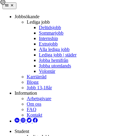
Jobbsökande
Lediga jobb
Deltidsjobb
Sommarjobb
Internship
Extrajobb
Alla lediga jobb
Lediga jobb | städer
Jobba hemifrån
Jobba utomlands
Volontär
Karriärråd
Blogg
Jobb 13-18år
Information
Arbetsgivare
Om oss
FAQ
Kontakt
Student