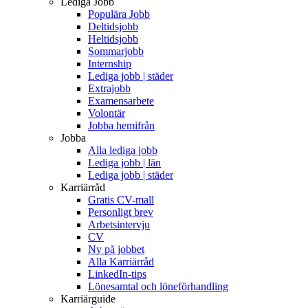
Lediga Jobb
Populära Jobb
Deltidsjobb
Heltidsjobb
Sommarjobb
Internship
Lediga jobb | städer
Extrajobb
Examensarbete
Volontär
Jobba hemifrån
Jobba
Alla lediga jobb
Lediga jobb | län
Lediga jobb | städer
Karriärråd
Gratis CV-mall
Personligt brev
Arbetsintervju
CV
Ny på jobbet
Alla Karriärråd
LinkedIn-tips
Lönesamtal och löneförhandling
Karriärguide