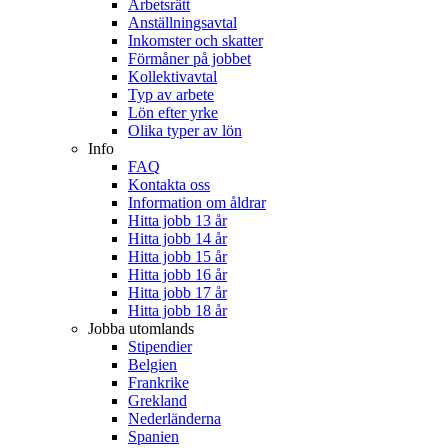
Arbetsrätt
Anställningsavtal
Inkomster och skatter
Förmåner på jobbet
Kollektivavtal
Typ av arbete
Lön efter yrke
Olika typer av lön
Info
FAQ
Kontakta oss
Information om åldrar
Hitta jobb 13 år
Hitta jobb 14 år
Hitta jobb 15 år
Hitta jobb 16 år
Hitta jobb 17 år
Hitta jobb 18 år
Jobba utomlands
Stipendier
Belgien
Frankrike
Grekland
Nederländerna
Spanien