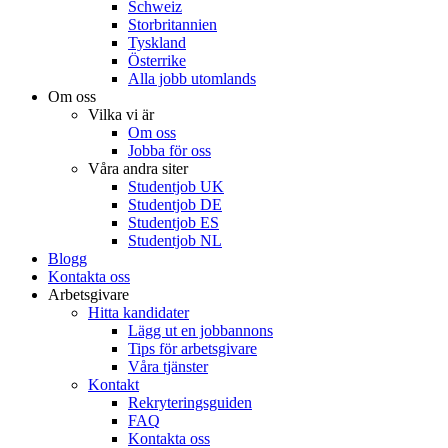
Schweiz
Storbritannien
Tyskland
Österrike
Alla jobb utomlands
Om oss
Vilka vi är
Om oss
Jobba för oss
Våra andra siter
Studentjob UK
Studentjob DE
Studentjob ES
Studentjob NL
Blogg
Kontakta oss
Arbetsgivare
Hitta kandidater
Lägg ut en jobbannons
Tips för arbetsgivare
Våra tjänster
Kontakt
Rekryteringsguiden
FAQ
Kontakta oss