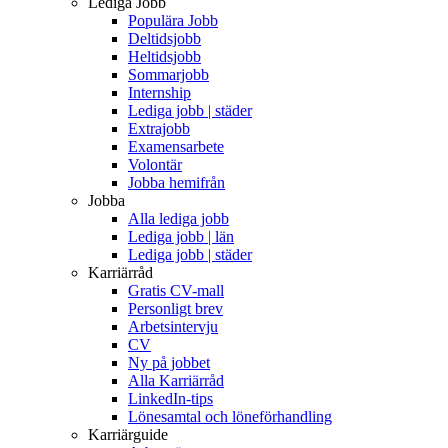
Lediga Jobb
Populära Jobb
Deltidsjobb
Heltidsjobb
Sommarjobb
Internship
Lediga jobb | städer
Extrajobb
Examensarbete
Volontär
Jobba hemifrån
Jobba
Alla lediga jobb
Lediga jobb | län
Lediga jobb | städer
Karriärråd
Gratis CV-mall
Personligt brev
Arbetsintervju
CV
Ny på jobbet
Alla Karriärråd
LinkedIn-tips
Lönesamtal och löneförhandling
Karriärguide