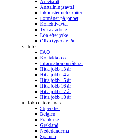
Arbetsrätt
Anställningsavtal
Inkomster och skatter
Förmåner på jobbet
Kollektivavtal
Typ av arbete
Lön efter yrke
Olika typer av lön
Info
FAQ
Kontakta oss
Information om åldrar
Hitta jobb 13 år
Hitta jobb 14 år
Hitta jobb 15 år
Hitta jobb 16 år
Hitta jobb 17 år
Hitta jobb 18 år
Jobba utomlands
Stipendier
Belgien
Frankrike
Grekland
Nederländerna
Spanien