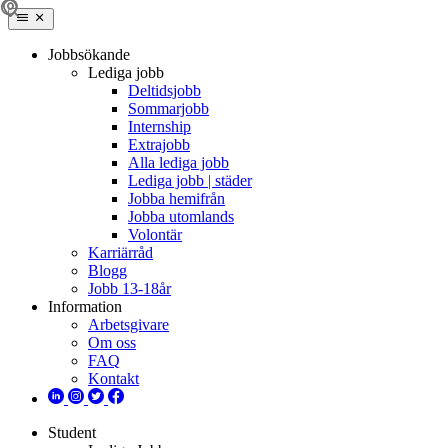
Jobbsökande
Lediga jobb
Deltidsjobb
Sommarjobb
Internship
Extrajobb
Alla lediga jobb
Lediga jobb | städer
Jobba hemifrån
Jobba utomlands
Volontär
Karriärråd
Blogg
Jobb 13-18år
Information
Arbetsgivare
Om oss
FAQ
Kontakt
Student