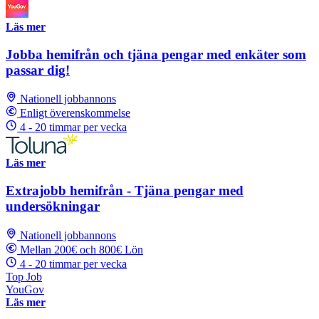
Läs mer
Jobba hemifrån och tjäna pengar med enkäter som
passar dig!
Nationell jobbannons
Enligt överenskommelse
4 - 20 timmar per vecka
Läs mer
Extrajobb hemifrån - Tjäna pengar med
undersökningar
Nationell jobbannons
Mellan 200€ och 800€ Lön
4 - 20 timmar per vecka
Top Job
YouGov
Läs mer