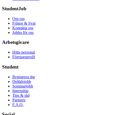
StudentJob
Om oss
Frågor & Svar
Kontakta oss
Jobba för oss
Arbetsgivare
Hitta personal
Företagsprofil
Student
Registrera dig
Deltidsjobb
Sommarjobb
Internship
Tips & råd
Partners
F.A.Q.
Social