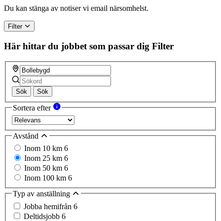
a
Du kan stänga av notiser vi email närsomhelst.
human,
ignore
Filter
this
field
Här hittar du jobbet som passar dig
Filter
Sök
Sök
Sortera efter
Avstånd
Inom 10 km
6
Inom 25 km
6
Inom 50 km
6
Inom 100 km
6
Typ av anställning
Jobba hemifrån
6
Deltidsjobb
6