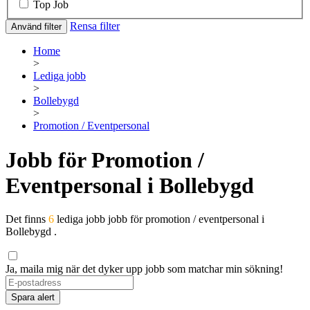
Top Job
Rensa filter
Använd filter
Home
>
Lediga jobb
>
Bollebygd
>
Promotion / Eventpersonal
Jobb för Promotion /
Eventpersonal i Bollebygd
Det finns
6
lediga jobb jobb för promotion / eventpersonal i
Bollebygd .
Ja, maila mig när det dyker upp jobb som matchar min sökning!
If
you
Spara alert
are