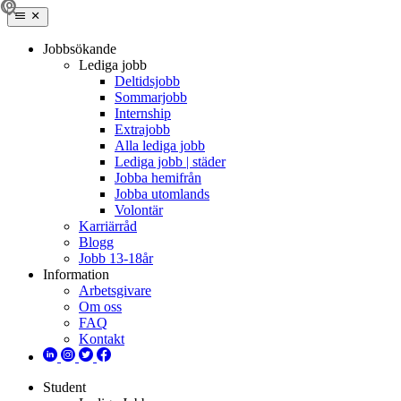
Jobbsökande
Lediga jobb
Deltidsjobb
Sommarjobb
Internship
Extrajobb
Alla lediga jobb
Lediga jobb | städer
Jobba hemifrån
Jobba utomlands
Volontär
Karriärråd
Blogg
Jobb 13-18år
Information
Arbetsgivare
Om oss
FAQ
Kontakt
Student