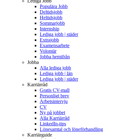
Lediga Jobb
Populära Jobb
Deltidsjobb
Heltidsjobb
Sommarjobb
Internship
Lediga jobb | städer
Extrajobb
Examensarbete
Volontär
Jobba hemifrån
Jobba
Alla lediga jobb
Lediga jobb | län
Lediga jobb | städer
Karriärråd
Gratis CV-mall
Personligt brev
Arbetsintervju
CV
Ny på jobbet
Alla Karriärråd
LinkedIn-tips
Lönesamtal och löneförhandling
Karriärguide