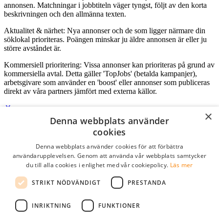
annonsen. Matchningar i jobbtiteln väger tyngst, följt av den korta
beskrivningen och den allmänna texten.
Aktualitet & närhet: Nya annonser och de som ligger närmare din
söklokal prioriteras. Poängen minskar ju äldre annonsen är eller ju
större avståndet är.
Kommersiell prioritering: Vissa annonser kan prioriteras på grund av
kommersiella avtal. Detta gäller 'TopJobs' (betalda kampanjer),
arbetsgivare som använder en 'boost' eller annonser som publiceras
direkt av våra partners jämfört med externa källor.
×
Denna webbplats använder
Logga in som företag
cookies
Denna webbplats använder cookies för att förbättra
E-post
*
användarupplevelsen. Genom att använda vår webbplats samtycker
du till alla cookies i enlighet med vår cookiepolicy.
Läs mer
Lösenord
STRIKT NÖDVÄNDIGT
PRESTANDA
kom ihåg mig
glömt ditt lösenord?
logga in
INRIKTNING
FUNKTIONER