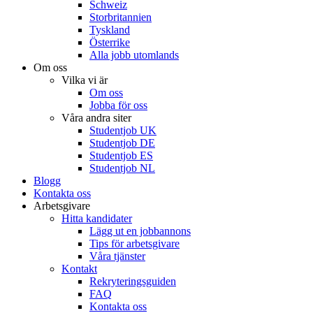
Schweiz
Storbritannien
Tyskland
Österrike
Alla jobb utomlands
Om oss
Vilka vi är
Om oss
Jobba för oss
Våra andra siter
Studentjob UK
Studentjob DE
Studentjob ES
Studentjob NL
Blogg
Kontakta oss
Arbetsgivare
Hitta kandidater
Lägg ut en jobbannons
Tips för arbetsgivare
Våra tjänster
Kontakt
Rekryteringsguiden
FAQ
Kontakta oss