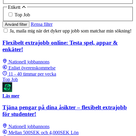
Etikett
Top Job
Rensa filter
Använd filter
Ja, maila mig när det dyker upp jobb som matchar min sökning!
Flexibelt extrajobb online: Testa spel, appar &
enkäter!
Nationell jobbannons
Enligt överenskommelse
11 - 40 timmar per vecka
Top Job
Läs mer
Tjäna pengar på dina åsikter – flexibelt extrajobb
för studenter!
Nationell jobbannons
Mellan 500SEK och 4,000SEK Lön