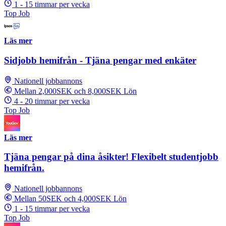
1 - 15 timmar per vecka
Top Job
Läs mer
Sidjobb hemifrån - Tjäna pengar med enkäter
Nationell jobbannons
Mellan 2,000SEK och 8,000SEK Lön
4 - 20 timmar per vecka
Top Job
Läs mer
Tjäna pengar på dina åsikter! Flexibelt studentjobb
hemifrån.
Nationell jobbannons
Mellan 50SEK och 4,000SEK Lön
1 - 15 timmar per vecka
Top Job