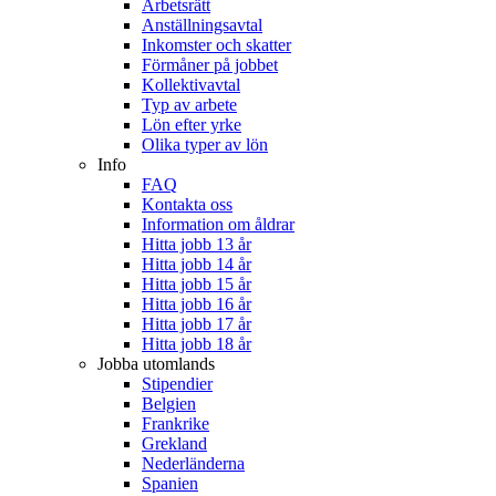
Arbetsrätt
Anställningsavtal
Inkomster och skatter
Förmåner på jobbet
Kollektivavtal
Typ av arbete
Lön efter yrke
Olika typer av lön
Info
FAQ
Kontakta oss
Information om åldrar
Hitta jobb 13 år
Hitta jobb 14 år
Hitta jobb 15 år
Hitta jobb 16 år
Hitta jobb 17 år
Hitta jobb 18 år
Jobba utomlands
Stipendier
Belgien
Frankrike
Grekland
Nederländerna
Spanien