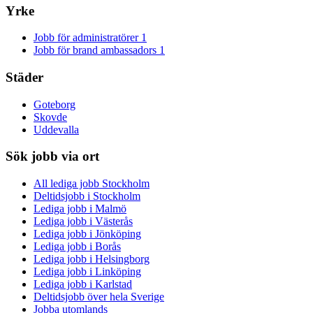
Yrke
Jobb för administratörer
1
Jobb för brand ambassadors
1
Städer
Goteborg
Skovde
Uddevalla
Sök jobb via ort
All lediga jobb Stockholm
Deltidsjobb i Stockholm
Lediga jobb i Malmö
Lediga jobb i Västerås
Lediga jobb i Jönköping
Lediga jobb i Borås
Lediga jobb i Helsingborg
Lediga jobb i Linköping
Lediga jobb i Karlstad
Deltidsjobb över hela Sverige
Jobba utomlands