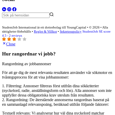
StudentJob International är ett dotterbolag till YoungCapital • © 2026 • Alla
rättigheter förbehålls •
Regler & Villkor
•
Sekretesspolicy
StudentJob SE score
4.5 - 2 reviews
Close
Hur rangordnar vi jobb?
Rangordning av jobbannonser
För att ge dig de mest relevanta resultaten använder vår sökmotor en
tvåstegsprocess för att visa jobbannonser:
1. Filtrering: Annonser filtreras först utifrån dina sökkriterier
(nyckelord, radie, anställningsform och lön). Alla annonser som inte
uppfyller dessa obligatoriska krav utesluts från resultaten.
2. Rangordning: De återstående annonserna rangordnas baserat på
en sammanlagd relevanspoäng, beräknad utifrån följande faktorer:
Textuell relevans: Vi analyserar hur väl dina nyckelord matchar