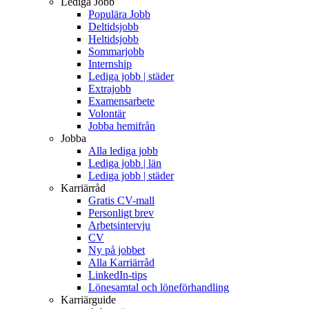
Lediga Jobb
Populära Jobb
Deltidsjobb
Heltidsjobb
Sommarjobb
Internship
Lediga jobb | städer
Extrajobb
Examensarbete
Volontär
Jobba hemifrån
Jobba
Alla lediga jobb
Lediga jobb | län
Lediga jobb | städer
Karriärråd
Gratis CV-mall
Personligt brev
Arbetsintervju
CV
Ny på jobbet
Alla Karriärråd
LinkedIn-tips
Lönesamtal och löneförhandling
Karriärguide