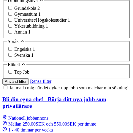
Utbildningsnivå
Grundskola
2
Gymnasium
1
Universitet/Högskolestudier
1
Yrkesutbildning
1
Annan
1
Språk
Engelska
1
Svenska
1
Etikett
Top Job
Rensa filter
Använd filter
Ja, maila mig när det dyker upp jobb som matchar min sökning!
Bli din egna chef - Börja ditt nya jobb som
privatlärare
Nationell jobbannons
Mellan 250.00SEK och 550.00SEK per timme
1 - 40 timmar per vecka