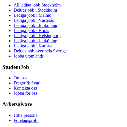
All lediga jobb Stockholm
Deltidsjobb i Stockholm
Lediga jobb i Malmö
Lediga jobb i Västerås
Lediga jobb i Jönköping
Lediga jobb i Borås
Lediga jobb i Helsingborg
Lediga jobb i Linköping
Lediga jobb i Karlstad
Deltidsjobb över hela Sverige
Jobba utomlands
StudentJob
Om oss
Frågor & Svar
Kontakta oss
Jobba för oss
Arbetsgivare
Hitta personal
Företagsprofil