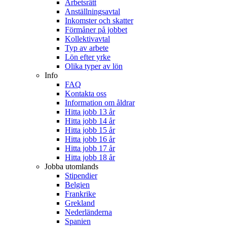
Arbetsrätt
Anställningsavtal
Inkomster och skatter
Förmåner på jobbet
Kollektivavtal
Typ av arbete
Lön efter yrke
Olika typer av lön
Info
FAQ
Kontakta oss
Information om åldrar
Hitta jobb 13 år
Hitta jobb 14 år
Hitta jobb 15 år
Hitta jobb 16 år
Hitta jobb 17 år
Hitta jobb 18 år
Jobba utomlands
Stipendier
Belgien
Frankrike
Grekland
Nederländerna
Spanien