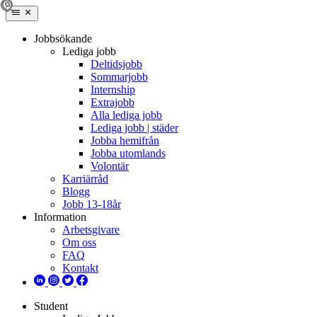
Jobbsökande
Lediga jobb
Deltidsjobb
Sommarjobb
Internship
Extrajobb
Alla lediga jobb
Lediga jobb | städer
Jobba hemifrån
Jobba utomlands
Volontär
Karriärråd
Blogg
Jobb 13-18år
Information
Arbetsgivare
Om oss
FAQ
Kontakt
Student