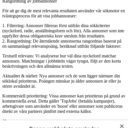
Rangordning av jobbannonser
För att ge dig de mest relevanta resultaten använder vår sökmotor en
tvåstegsprocess för att visa jobbannonser:
1. Filtrering: Annonser filtreras först utifrån dina sökkriterier
(nyckelord, radie, anställningsform och lön). Alla annonser som inte
uppfyller dessa obligatoriska krav utesluts från resultaten.
2. Rangordning: De återstående annonserna rangordnas baserat på
en sammanlagd relevanspoäng, beräknad utifrån följande faktorer:
Textuell relevans: Vi analyserar hur väl dina nyckelord matchar
annonsen. Matchningar i jobbtiteln väger tyngst, följt av den korta
beskrivningen och den allmänna texten.
Aktualitet & närhet: Nya annonser och de som ligger närmare din
söklokal prioriteras. Poängen minskar ju äldre annonsen är eller ju
större avståndet är.
Kommersiell prioritering: Vissa annonser kan prioriteras på grund av
kommersiella avtal. Detta gäller 'TopJobs' (betalda kampanjer),
arbetsgivare som använder en 'boost' eller annonser som publiceras
direkt av våra partners jämfört med externa källor.
×