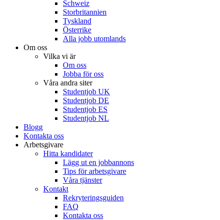
Schweiz
Storbritannien
Tyskland
Österrike
Alla jobb utomlands
Om oss
Vilka vi är
Om oss
Jobba för oss
Våra andra siter
Studentjob UK
Studentjob DE
Studentjob ES
Studentjob NL
Blogg
Kontakta oss
Arbetsgivare
Hitta kandidater
Lägg ut en jobbannons
Tips för arbetsgivare
Våra tjänster
Kontakt
Rekryteringsguiden
FAQ
Kontakta oss