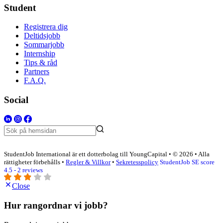
Student
Registrera dig
Deltidsjobb
Sommarjobb
Internship
Tips & råd
Partners
F.A.Q.
Social
StudentJob International är ett dotterbolag till YoungCapital • © 2026 • Alla
rättigheter förbehålls •
Regler & Villkor
•
Sekretesspolicy
StudentJob SE score
4.5 - 2 reviews
Close
Hur rangordnar vi jobb?