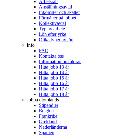
Arbetsrätt
Anställningsavtal
Inkomster och skatter
Förmåner på jobbet
Kollektivavtal
Typ av arbete
Lön efter yrke
Olika typer av lön
Info
FAQ
Kontakta oss
Information om åldrar
Hitta jobb 13 år
Hitta jobb 14 år
Hitta jobb 15 år
Hitta jobb 16 år
Hitta jobb 17 år
Hitta jobb 18 år
Jobba utomlands
Stipendier
Belgien
Frankrike
Grekland
Nederländerna
Spanien