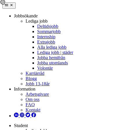
Jobbsökande
Lediga jobb
Deltidsjobb
Sommarjobb
Internship
Extrajobb
Alla lediga jobb
Lediga jobb | städer
Jobba hemifrån
Jobba utomlands
Volontär
Karriärråd
Blogg
Jobb 13-18år
Information
Arbetsgivare
Om oss
FAQ
Kontakt
Student