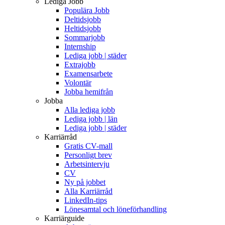
Lediga Jobb
Populära Jobb
Deltidsjobb
Heltidsjobb
Sommarjobb
Internship
Lediga jobb | städer
Extrajobb
Examensarbete
Volontär
Jobba hemifrån
Jobba
Alla lediga jobb
Lediga jobb | län
Lediga jobb | städer
Karriärråd
Gratis CV-mall
Personligt brev
Arbetsintervju
CV
Ny på jobbet
Alla Karriärråd
LinkedIn-tips
Lönesamtal och löneförhandling
Karriärguide