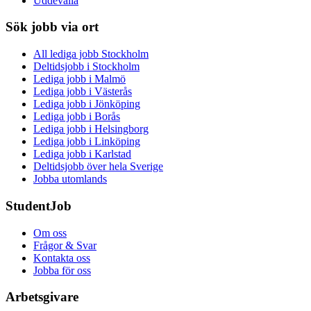
Uddevalla
Sök jobb via ort
All lediga jobb Stockholm
Deltidsjobb i Stockholm
Lediga jobb i Malmö
Lediga jobb i Västerås
Lediga jobb i Jönköping
Lediga jobb i Borås
Lediga jobb i Helsingborg
Lediga jobb i Linköping
Lediga jobb i Karlstad
Deltidsjobb över hela Sverige
Jobba utomlands
StudentJob
Om oss
Frågor & Svar
Kontakta oss
Jobba för oss
Arbetsgivare