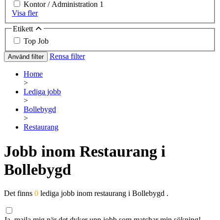
Kontor / Administration
1
Visa fler
Etikett
Top Job
Rensa filter
Använd filter
Home
>
Lediga jobb
>
Bollebygd
>
Restaurang
Jobb inom Restaurang i
Bollebygd
Det finns
0
lediga jobb inom restaurang i Bollebygd .
Ja, maila mig när det dyker upp jobb som matchar min sökning!