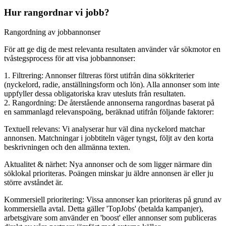
Hur rangordnar vi jobb?
Rangordning av jobbannonser
För att ge dig de mest relevanta resultaten använder vår sökmotor en
tvåstegsprocess för att visa jobbannonser:
1. Filtrering: Annonser filtreras först utifrån dina sökkriterier
(nyckelord, radie, anställningsform och lön). Alla annonser som inte
uppfyller dessa obligatoriska krav utesluts från resultaten.
2. Rangordning: De återstående annonserna rangordnas baserat på
en sammanlagd relevanspoäng, beräknad utifrån följande faktorer:
Textuell relevans: Vi analyserar hur väl dina nyckelord matchar
annonsen. Matchningar i jobbtiteln väger tyngst, följt av den korta
beskrivningen och den allmänna texten.
Aktualitet & närhet: Nya annonser och de som ligger närmare din
söklokal prioriteras. Poängen minskar ju äldre annonsen är eller ju
större avståndet är.
Kommersiell prioritering: Vissa annonser kan prioriteras på grund av
kommersiella avtal. Detta gäller 'TopJobs' (betalda kampanjer),
arbetsgivare som använder en 'boost' eller annonser som publiceras