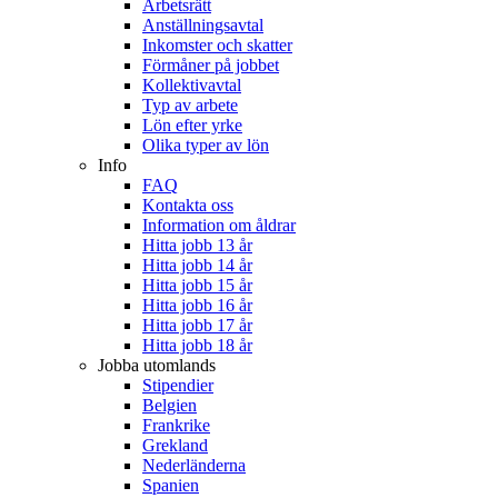
Arbetsrätt
Anställningsavtal
Inkomster och skatter
Förmåner på jobbet
Kollektivavtal
Typ av arbete
Lön efter yrke
Olika typer av lön
Info
FAQ
Kontakta oss
Information om åldrar
Hitta jobb 13 år
Hitta jobb 14 år
Hitta jobb 15 år
Hitta jobb 16 år
Hitta jobb 17 år
Hitta jobb 18 år
Jobba utomlands
Stipendier
Belgien
Frankrike
Grekland
Nederländerna
Spanien