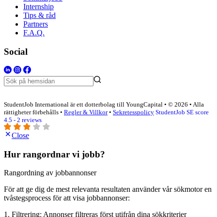
Internship
Tips & råd
Partners
F.A.Q.
Social
StudentJob International är ett dotterbolag till YoungCapital • © 2026 • Alla
rättigheter förbehålls •
Regler & Villkor
•
Sekretesspolicy
StudentJob SE score
4.5 - 2 reviews
Close
Hur rangordnar vi jobb?
Rangordning av jobbannonser
För att ge dig de mest relevanta resultaten använder vår sökmotor en
tvåstegsprocess för att visa jobbannonser:
1. Filtrering: Annonser filtreras först utifrån dina sökkriterier