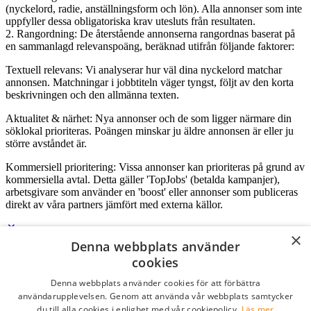
(nyckelord, radie, anställningsform och lön). Alla annonser som inte
uppfyller dessa obligatoriska krav utesluts från resultaten.
2. Rangordning: De återstående annonserna rangordnas baserat på
en sammanlagd relevanspoäng, beräknad utifrån följande faktorer:
Textuell relevans: Vi analyserar hur väl dina nyckelord matchar
annonsen. Matchningar i jobbtiteln väger tyngst, följt av den korta
beskrivningen och den allmänna texten.
Aktualitet & närhet: Nya annonser och de som ligger närmare din
söklokal prioriteras. Poängen minskar ju äldre annonsen är eller ju
större avståndet är.
Kommersiell prioritering: Vissa annonser kan prioriteras på grund av
kommersiella avtal. Detta gäller 'TopJobs' (betalda kampanjer),
arbetsgivare som använder en 'boost' eller annonser som publiceras
direkt av våra partners jämfört med externa källor.
×
Denna webbplats använder
Logga in som företag
cookies
Denna webbplats använder cookies för att förbättra
E-post
*
användarupplevelsen. Genom att använda vår webbplats samtycker
du till alla cookies i enlighet med vår cookiepolicy.
Läs mer
Lösenord