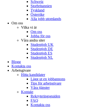
Schweiz
Storbritannien
Tyskland
Österrike
Alla jobb utomlands
Om oss
Vilka vi är
Om oss
Jobba för oss
Våra andra siter
Studentjob UK
Studentjob DE
Studentjob ES
Studentjob NL
Blogg
Kontakta oss
Arbetsgivare
Hitta kandidater
Lägg ut en jobbannons
Tips för arbetsgivare
Våra tjänster
Kontakt
Rekryteringsguiden
FAQ
Kontakta oss