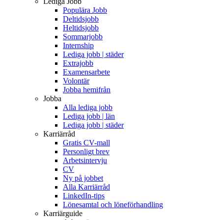
Lediga Jobb
Populära Jobb
Deltidsjobb
Heltidsjobb
Sommarjobb
Internship
Lediga jobb | städer
Extrajobb
Examensarbete
Volontär
Jobba hemifrån
Jobba
Alla lediga jobb
Lediga jobb | län
Lediga jobb | städer
Karriärråd
Gratis CV-mall
Personligt brev
Arbetsintervju
CV
Ny på jobbet
Alla Karriärråd
LinkedIn-tips
Lönesamtal och löneförhandling
Karriärguide