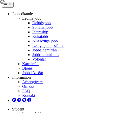
Jobbsökande
Lediga jobb
Deltidsjobb
Sommarjobb
Internship
Extrajobb
Alla lediga jobb
Lediga jobb | städer
Jobba hemifrån
Jobba utomlands
Volontär
Karriärråd
Blogg
Jobb 13-18år
Information
Arbetsgivare
Om oss
FAQ
Kontakt
Student