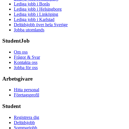
Lediga jobb i Borås
Lediga jobb i Helsingborg
Lediga jobb i Linköping
Lediga jobb i Karlstad
Deltidsjobb över hela Sverige
Jobba utomlands
StudentJob
Om oss
Frågor & Svar
Kontakta oss
Jobba för oss
Arbetsgivare
Hitta personal
Företagsprofil
Student
Registrera dig
Deltidsjobb
Sommarjobb