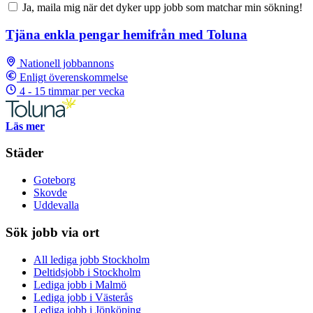
Ja, maila mig när det dyker upp jobb som matchar min sökning!
Tjäna enkla pengar hemifrån med Toluna
Nationell jobbannons
Enligt överenskommelse
4 - 15 timmar per vecka
Läs mer
Städer
Goteborg
Skovde
Uddevalla
Sök jobb via ort
All lediga jobb Stockholm
Deltidsjobb i Stockholm
Lediga jobb i Malmö
Lediga jobb i Västerås
Lediga jobb i Jönköping