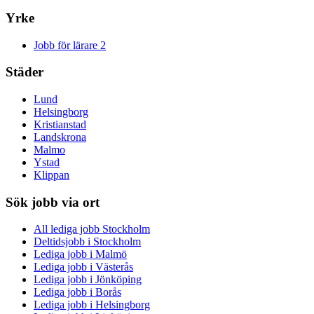
Yrke
Jobb för lärare
2
Städer
Lund
Helsingborg
Kristianstad
Landskrona
Malmo
Ystad
Klippan
Sök jobb via ort
All lediga jobb Stockholm
Deltidsjobb i Stockholm
Lediga jobb i Malmö
Lediga jobb i Västerås
Lediga jobb i Jönköping
Lediga jobb i Borås
Lediga jobb i Helsingborg