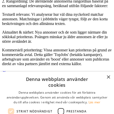
2. Rangordning: De återstående annonserna rangordnas baserat på
en sammanlagd relevanspoäng, beräknad utifrån följande faktorer:
Textuell relevans: Vi analyserar hur väl dina nyckelord matchar
annonsen. Matchningar i jobbtiteln väger tyngst, följt av den korta
beskrivningen och den allmänna texten.
Aktualitet & närhet: Nya annonser och de som ligger närmare din
söklokal prioriteras. Poängen minskar ju äldre annonsen är eller ju
större avståndet är.
Kommersiell prioritering: Vissa annonser kan prioriteras på grund av
kommersiella avtal. Detta gäller 'TopJobs' (betalda kampanjer),
arbetsgivare som använder en 'boost' eller annonser som publiceras
direkt av våra partners jämfört med externa källor.
×
Denna webbplats använder
Logga in som företag
cookies
Denna webbplats använder cookies för att förbättra
E-post
*
användarupplevelsen. Genom att använda vår webbplats samtycker
du till alla cookies i enlighet med vår cookiepolicy.
Läs mer
Lösenord
STRIKT NÖDVÄNDIGT
PRESTANDA
kom ihåg mig