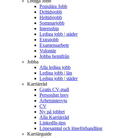
Lediga Jobb
Populära Jobb
Deltidsjobb
Heltidsjobb
Sommarjobb
Internship
Lediga jobb | städer
Extrajobb
Examensarbete
Volontär
Jobba hemifrån
Jobba
Alla lediga jobb
Lediga jobb | län
Lediga jobb | städer
Karriärråd
Gratis CV-mall
Personligt brev
Arbetsintervju
CV
Ny på jobbet
Alla Karriärråd
LinkedIn-tips
Lönesamtal och löneförhandling
Karriärguide