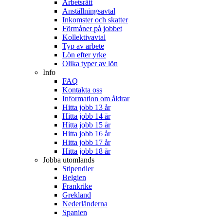
Arbetsrätt
Anställningsavtal
Inkomster och skatter
Förmåner på jobbet
Kollektivavtal
Typ av arbete
Lön efter yrke
Olika typer av lön
Info
FAQ
Kontakta oss
Information om åldrar
Hitta jobb 13 år
Hitta jobb 14 år
Hitta jobb 15 år
Hitta jobb 16 år
Hitta jobb 17 år
Hitta jobb 18 år
Jobba utomlands
Stipendier
Belgien
Frankrike
Grekland
Nederländerna
Spanien