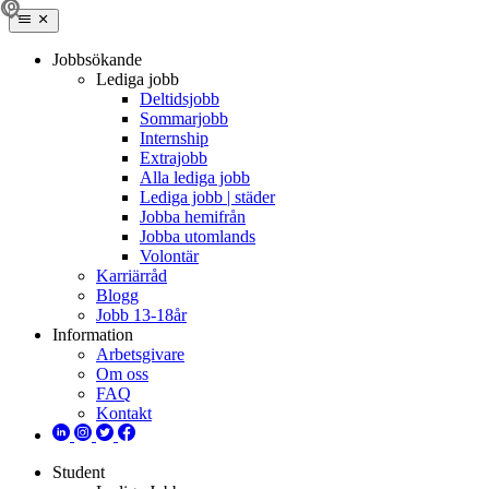
Jobbsökande
Lediga jobb
Deltidsjobb
Sommarjobb
Internship
Extrajobb
Alla lediga jobb
Lediga jobb | städer
Jobba hemifrån
Jobba utomlands
Volontär
Karriärråd
Blogg
Jobb 13-18år
Information
Arbetsgivare
Om oss
FAQ
Kontakt
Student