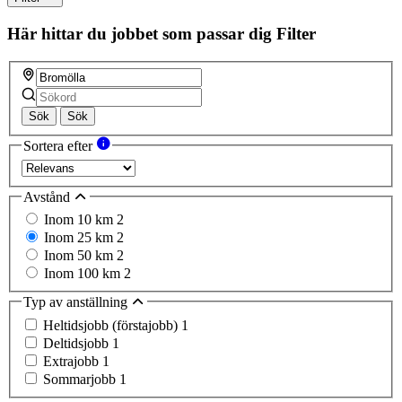
this
field
Här hittar du jobbet som passar dig
Filter
Sök
Sök
Sortera efter
Avstånd
Inom 10 km
2
Inom 25 km
2
Inom 50 km
2
Inom 100 km
2
Typ av anställning
Heltidsjobb (förstajobb)
1
Deltidsjobb
1
Extrajobb
1
Sommarjobb
1