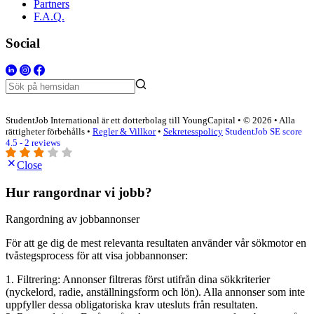
Partners
F.A.Q.
Social
StudentJob International är ett dotterbolag till YoungCapital • © 2026 • Alla
rättigheter förbehålls •
Regler & Villkor
•
Sekretesspolicy
StudentJob SE score
4.5 - 2 reviews
Close
Hur rangordnar vi jobb?
Rangordning av jobbannonser
För att ge dig de mest relevanta resultaten använder vår sökmotor en
tvåstegsprocess för att visa jobbannonser:
1. Filtrering: Annonser filtreras först utifrån dina sökkriterier
(nyckelord, radie, anställningsform och lön). Alla annonser som inte
uppfyller dessa obligatoriska krav utesluts från resultaten.