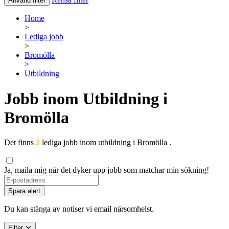
Använd filter
Home
>
Lediga jobb
>
Bromölla
>
Utbildning
Jobb inom Utbildning i
Bromölla
Det finns
2
lediga jobb inom utbildning i Bromölla .
Ja, maila mig när det dyker upp jobb som matchar min sökning!
If
you
Spara alert
are
a
Du kan stänga av notiser vi email närsomhelst.
human,
ignore
Filter