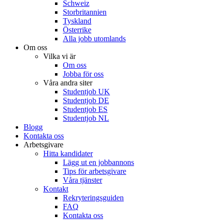
Schweiz
Storbritannien
Tyskland
Österrike
Alla jobb utomlands
Om oss
Vilka vi är
Om oss
Jobba för oss
Våra andra siter
Studentjob UK
Studentjob DE
Studentjob ES
Studentjob NL
Blogg
Kontakta oss
Arbetsgivare
Hitta kandidater
Lägg ut en jobbannons
Tips för arbetsgivare
Våra tjänster
Kontakt
Rekryteringsguiden
FAQ
Kontakta oss