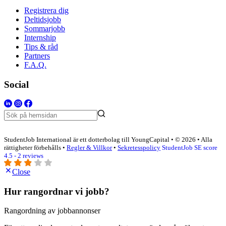
Registrera dig
Deltidsjobb
Sommarjobb
Internship
Tips & råd
Partners
F.A.Q.
Social
StudentJob International är ett dotterbolag till YoungCapital • © 2026 • Alla
rättigheter förbehålls •
Regler & Villkor
•
Sekretesspolicy
StudentJob SE score
4.5 - 2 reviews
Close
Hur rangordnar vi jobb?
Rangordning av jobbannonser