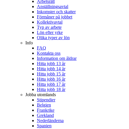
Arbetsrätt
Anställningsavtal
Inkomster och skatter
Förmåner på jobbet
Kollektivavtal
Typ av arbete
Lön efter yrke
Olika typer av lön
Info
FAQ
Kontakta oss
Information om åldrar
Hitta jobb 13 år
Hitta jobb 14 år
Hitta jobb 15 år
Hitta jobb 16 år
Hitta jobb 17 år
Hitta jobb 18 år
Jobba utomlands
Stipendier
Belgien
Frankrike
Grekland
Nederländerna
Spanien