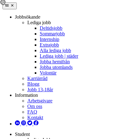
Jobbsökande
Lediga jobb
Deltidsjobb
Sommarjobb
Internship
Extrajobb
Alla lediga jobb
Lediga jobb | städer
Jobba hemifrån
Jobba utomlands
Volontär
Karriärråd
Blogg
Jobb 13-18år
Information
Arbetsgivare
Om oss
FAQ
Kontakt
Student