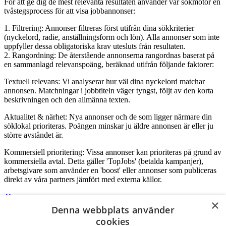
För att ge dig de mest relevanta resultaten använder vår sökmotor en
tvåstegsprocess för att visa jobbannonser:
1. Filtrering: Annonser filtreras först utifrån dina sökkriterier
(nyckelord, radie, anställningsform och lön). Alla annonser som inte
uppfyller dessa obligatoriska krav utesluts från resultaten.
2. Rangordning: De återstående annonserna rangordnas baserat på
en sammanlagd relevanspoäng, beräknad utifrån följande faktorer:
Textuell relevans: Vi analyserar hur väl dina nyckelord matchar
annonsen. Matchningar i jobbtiteln väger tyngst, följt av den korta
beskrivningen och den allmänna texten.
Aktualitet & närhet: Nya annonser och de som ligger närmare din
söklokal prioriteras. Poängen minskar ju äldre annonsen är eller ju
större avståndet är.
Kommersiell prioritering: Vissa annonser kan prioriteras på grund av
kommersiella avtal. Detta gäller 'TopJobs' (betalda kampanjer),
arbetsgivare som använder en 'boost' eller annonser som publiceras
direkt av våra partners jämfört med externa källor.
×
Denna webbplats använder
Logga in som företag
cookies