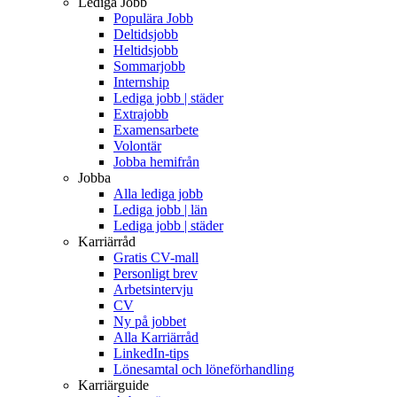
Lediga Jobb
Populära Jobb
Deltidsjobb
Heltidsjobb
Sommarjobb
Internship
Lediga jobb | städer
Extrajobb
Examensarbete
Volontär
Jobba hemifrån
Jobba
Alla lediga jobb
Lediga jobb | län
Lediga jobb | städer
Karriärråd
Gratis CV-mall
Personligt brev
Arbetsintervju
CV
Ny på jobbet
Alla Karriärråd
LinkedIn-tips
Lönesamtal och löneförhandling
Karriärguide