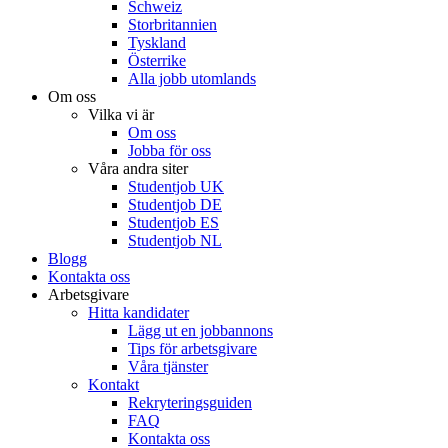
Schweiz
Storbritannien
Tyskland
Österrike
Alla jobb utomlands
Om oss
Vilka vi är
Om oss
Jobba för oss
Våra andra siter
Studentjob UK
Studentjob DE
Studentjob ES
Studentjob NL
Blogg
Kontakta oss
Arbetsgivare
Hitta kandidater
Lägg ut en jobbannons
Tips för arbetsgivare
Våra tjänster
Kontakt
Rekryteringsguiden
FAQ
Kontakta oss