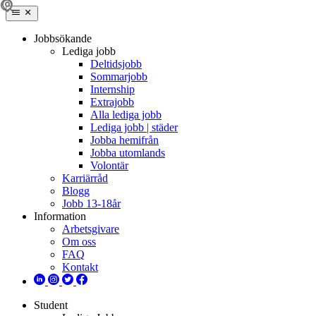
Jobbsökande
Lediga jobb
Deltidsjobb
Sommarjobb
Internship
Extrajobb
Alla lediga jobb
Lediga jobb | städer
Jobba hemifrån
Jobba utomlands
Volontär
Karriärråd
Blogg
Jobb 13-18år
Information
Arbetsgivare
Om oss
FAQ
Kontakt
Student