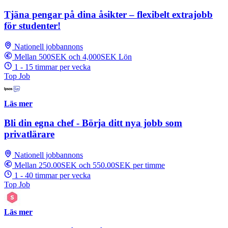
Tjäna pengar på dina åsikter – flexibelt extrajobb
för studenter!
Nationell jobbannons
Mellan 500SEK och 4,000SEK Lön
1 - 15 timmar per vecka
Top Job
Läs mer
Bli din egna chef - Börja ditt nya jobb som
privatlärare
Nationell jobbannons
Mellan 250.00SEK och 550.00SEK per timme
1 - 40 timmar per vecka
Top Job
Läs mer