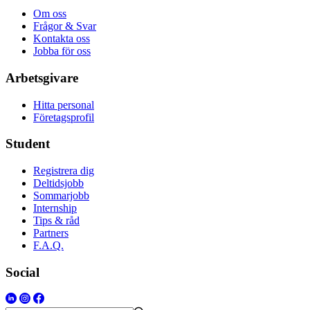
Om oss
Frågor & Svar
Kontakta oss
Jobba för oss
Arbetsgivare
Hitta personal
Företagsprofil
Student
Registrera dig
Deltidsjobb
Sommarjobb
Internship
Tips & råd
Partners
F.A.Q.
Social