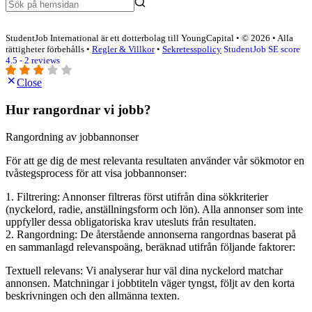
StudentJob International är ett dotterbolag till YoungCapital • © 2026 • Alla
rättigheter förbehålls •
Regler & Villkor
•
Sekretesspolicy
StudentJob SE score
4.5 - 2 reviews
Close
Hur rangordnar vi jobb?
Rangordning av jobbannonser
För att ge dig de mest relevanta resultaten använder vår sökmotor en
tvåstegsprocess för att visa jobbannonser:
1. Filtrering: Annonser filtreras först utifrån dina sökkriterier
(nyckelord, radie, anställningsform och lön). Alla annonser som inte
uppfyller dessa obligatoriska krav utesluts från resultaten.
2. Rangordning: De återstående annonserna rangordnas baserat på
en sammanlagd relevanspoäng, beräknad utifrån följande faktorer:
Textuell relevans: Vi analyserar hur väl dina nyckelord matchar
annonsen. Matchningar i jobbtiteln väger tyngst, följt av den korta
beskrivningen och den allmänna texten.