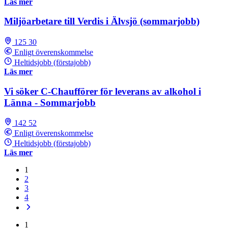
Läs mer
Miljöarbetare till Verdis i Älvsjö (sommarjobb)
125 30
Enligt överenskommelse
Heltidsjobb (förstajobb)
Läs mer
Vi söker C-Chaufförer för leverans av alkohol i
Länna - Sommarjobb
142 52
Enligt överenskommelse
Heltidsjobb (förstajobb)
Läs mer
1
2
3
4
1