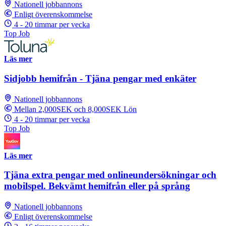
Nationell jobbannons
Enligt överenskommelse
4 - 20 timmar per vecka
Top Job
Läs mer
Sidjobb hemifrån - Tjäna pengar med enkäter
Nationell jobbannons
Mellan 2,000SEK och 8,000SEK Lön
4 - 20 timmar per vecka
Top Job
Läs mer
Tjäna extra pengar med onlineundersökningar och
mobilspel. Bekvämt hemifrån eller på språng
Nationell jobbannons
Enligt överenskommelse