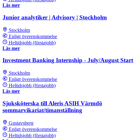
Läs mer
Junior analytiker | Advisory | Stockholm
Stockholm
Enligt överenskommelse
Heltidsjobb (förstajobb)
Läs mer
Investment Banking Internship - July/August Start
Stockholm
Enligt överenskommelse
Heltidsjobb (förstajobb)
Läs mer
Sjuksköterska till Aleris ASIH Värmdö
sommarvikariat/timanställning
Gustavsberg
Enligt överenskommelse
Heltidsjobb (förstajobb)