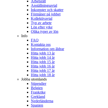
Arbetsrätt
Anställningsavtal
Inkomster och skatter
Förmåner på jobbet
Kollektivavtal
Typ av arbete
Lön efter yrke
Olika typer av lön
Info
FAQ
Kontakta oss
Information om åldrar
Hitta jobb 13 år
Hitta jobb 14 år
Hitta jobb 15 år
Hitta jobb 16 år
Hitta jobb 17 år
Hitta jobb 18 år
Jobba utomlands
Stipendier
Belgien
Frankrike
Grekland
Nederländerna
Spanien