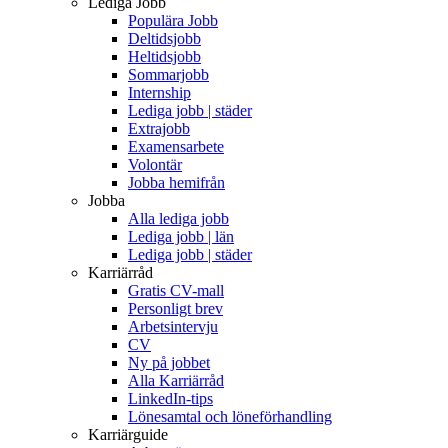
Lediga Jobb
Populära Jobb
Deltidsjobb
Heltidsjobb
Sommarjobb
Internship
Lediga jobb | städer
Extrajobb
Examensarbete
Volontär
Jobba hemifrån
Jobba
Alla lediga jobb
Lediga jobb | län
Lediga jobb | städer
Karriärråd
Gratis CV-mall
Personligt brev
Arbetsintervju
CV
Ny på jobbet
Alla Karriärråd
LinkedIn-tips
Lönesamtal och löneförhandling
Karriärguide