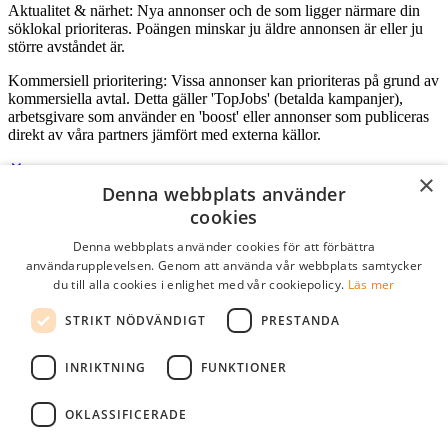
Aktualitet & närhet: Nya annonser och de som ligger närmare din
söklokal prioriteras. Poängen minskar ju äldre annonsen är eller ju
större avståndet är.
Kommersiell prioritering: Vissa annonser kan prioriteras på grund av
kommersiella avtal. Detta gäller 'TopJobs' (betalda kampanjer),
arbetsgivare som använder en 'boost' eller annonser som publiceras
direkt av våra partners jämfört med externa källor.
×
Denna webbplats använder
Logga in som företag
cookies
Denna webbplats använder cookies för att förbättra
E-post
*
användarupplevelsen. Genom att använda vår webbplats samtycker
du till alla cookies i enlighet med vår cookiepolicy.
Läs mer
Lösenord
STRIKT NÖDVÄNDIGT
PRESTANDA
kom ihåg mig
glömt ditt lösenord?
logga in
INRIKTNING
FUNKTIONER
Kostnadsfri företagsprofil
OKLASSIFICERADE
Om du har företagskonto hos StudentJob SE, kan du enkelt logga in