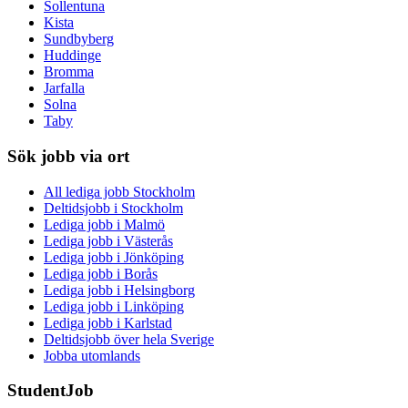
Sollentuna
Kista
Sundbyberg
Huddinge
Bromma
Jarfalla
Solna
Taby
Sök jobb via ort
All lediga jobb Stockholm
Deltidsjobb i Stockholm
Lediga jobb i Malmö
Lediga jobb i Västerås
Lediga jobb i Jönköping
Lediga jobb i Borås
Lediga jobb i Helsingborg
Lediga jobb i Linköping
Lediga jobb i Karlstad
Deltidsjobb över hela Sverige
Jobba utomlands
StudentJob