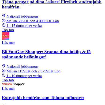
Tjäna pengar på dina åsikter! Flexibelt studentjobb
hemifrån.
Nationell jobbannons
Mellan 50SEK och 4,000SEK Lön
1 - 15 timmar per vecka
Top Job
Läs mer
Bli YouGov Shopper: Scanna dina inköp & få
spännande belöningar!
Nationell jobbannons
Mellan 115SEK och 2,875SEK Lön
1 - 10 timmar per vecka
Top Job
Läs mer
Extrajobb hemifrån som Toluna influencer