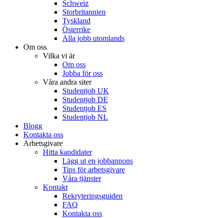
Schweiz
Storbritannien
Tyskland
Österrike
Alla jobb utomlands
Om oss
Vilka vi är
Om oss
Jobba för oss
Våra andra siter
Studentjob UK
Studentjob DE
Studentjob ES
Studentjob NL
Blogg
Kontakta oss
Arbetsgivare
Hitta kandidater
Lägg ut en jobbannons
Tips för arbetsgivare
Våra tjänster
Kontakt
Rekryteringsguiden
FAQ
Kontakta oss