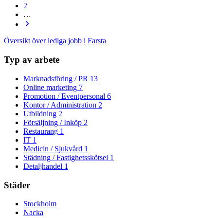
2
…
Översikt över lediga jobb i Farsta
Typ av arbete
Marknadsföring / PR
13
Online marketing
7
Promotion / Eventpersonal
6
Kontor / Administration
2
Utbildning
2
Försäljning / Inköp
2
Restaurang
1
IT
1
Medicin / Sjukvård
1
Städning / Fastighetsskötsel
1
Detaljhandel
1
Städer
Stockholm
Nacka