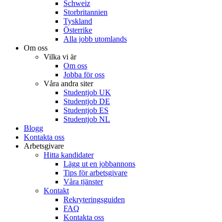
Schweiz
Storbritannien
Tyskland
Österrike
Alla jobb utomlands
Om oss
Vilka vi är
Om oss
Jobba för oss
Våra andra siter
Studentjob UK
Studentjob DE
Studentjob ES
Studentjob NL
Blogg
Kontakta oss
Arbetsgivare
Hitta kandidater
Lägg ut en jobbannons
Tips för arbetsgivare
Våra tjänster
Kontakt
Rekryteringsguiden
FAQ
Kontakta oss