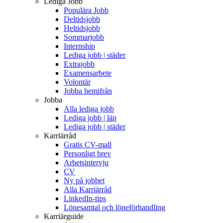
Lediga Jobb
Populära Jobb
Deltidsjobb
Heltidsjobb
Sommarjobb
Internship
Lediga jobb | städer
Extrajobb
Examensarbete
Volontär
Jobba hemifrån
Jobba
Alla lediga jobb
Lediga jobb | län
Lediga jobb | städer
Karriärråd
Gratis CV-mall
Personligt brev
Arbetsintervju
CV
Ny på jobbet
Alla Karriärråd
LinkedIn-tips
Lönesamtal och löneförhandling
Karriärguide