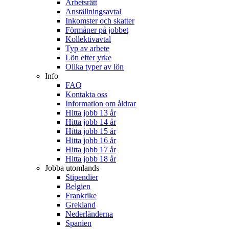
Arbetsrätt
Anställningsavtal
Inkomster och skatter
Förmåner på jobbet
Kollektivavtal
Typ av arbete
Lön efter yrke
Olika typer av lön
Info
FAQ
Kontakta oss
Information om åldrar
Hitta jobb 13 år
Hitta jobb 14 år
Hitta jobb 15 år
Hitta jobb 16 år
Hitta jobb 17 år
Hitta jobb 18 år
Jobba utomlands
Stipendier
Belgien
Frankrike
Grekland
Nederländerna
Spanien