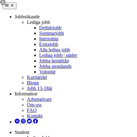
Jobbsökande
Lediga jobb
Deltidsjobb
Sommarjobb
Internship
Extrajobb
Alla lediga jobb
Lediga jobb | städer
Jobba hemifrån
Jobba utomlands
Volontär
Karriärråd
Blogg
Jobb 13-18år
Information
Arbetsgivare
Om oss
FAQ
Kontakt
Student