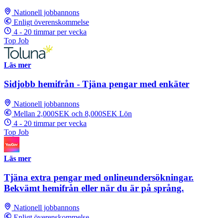
Nationell jobbannons
Enligt överenskommelse
4 - 20 timmar per vecka
Top Job
Läs mer
Sidjobb hemifrån - Tjäna pengar med enkäter
Nationell jobbannons
Mellan 2,000SEK och 8,000SEK Lön
4 - 20 timmar per vecka
Top Job
Läs mer
Tjäna extra pengar med onlineundersökningar.
Bekvämt hemifrån eller när du är på språng.
Nationell jobbannons
Enligt överenskommelse