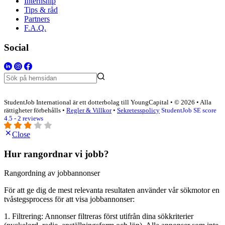
Internship
Tips & råd
Partners
F.A.Q.
Social
StudentJob International är ett dotterbolag till YoungCapital • © 2026 • Alla
rättigheter förbehålls •
Regler & Villkor
•
Sekretesspolicy
StudentJob SE score
4.5 - 2 reviews
Close
Hur rangordnar vi jobb?
Rangordning av jobbannonser
För att ge dig de mest relevanta resultaten använder vår sökmotor en
tvåstegsprocess för att visa jobbannonser:
1. Filtrering: Annonser filtreras först utifrån dina sökkriterier