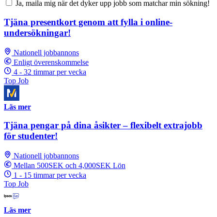
Ja, maila mig när det dyker upp jobb som matchar min sökning!
Tjäna presentkort genom att fylla i online-
undersökningar!
Nationell jobbannons
Enligt överenskommelse
4 - 32 timmar per vecka
Top Job
Läs mer
Tjäna pengar på dina åsikter – flexibelt extrajobb
för studenter!
Nationell jobbannons
Mellan 500SEK och 4,000SEK Lön
1 - 15 timmar per vecka
Top Job
Läs mer