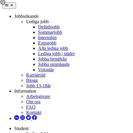
Jobbsökande
Lediga jobb
Deltidsjobb
Sommarjobb
Internship
Extrajobb
Alla lediga jobb
Lediga jobb | städer
Jobba hemifrån
Jobba utomlands
Volontär
Karriärråd
Blogg
Jobb 13-18år
Information
Arbetsgivare
Om oss
FAQ
Kontakt
Student