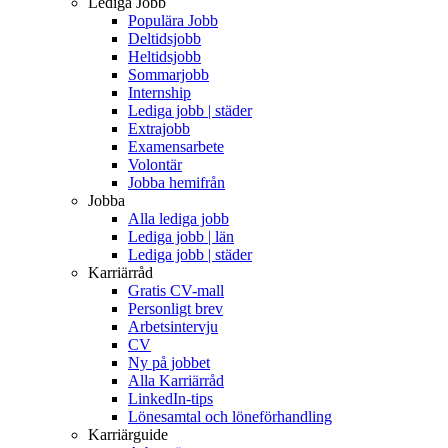
Lediga Jobb
Populära Jobb
Deltidsjobb
Heltidsjobb
Sommarjobb
Internship
Lediga jobb | städer
Extrajobb
Examensarbete
Volontär
Jobba hemifrån
Jobba
Alla lediga jobb
Lediga jobb | län
Lediga jobb | städer
Karriärråd
Gratis CV-mall
Personligt brev
Arbetsintervju
CV
Ny på jobbet
Alla Karriärråd
LinkedIn-tips
Lönesamtal och löneförhandling
Karriärguide