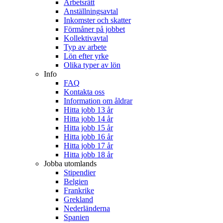
Arbetsrätt
Anställningsavtal
Inkomster och skatter
Förmåner på jobbet
Kollektivavtal
Typ av arbete
Lön efter yrke
Olika typer av lön
Info
FAQ
Kontakta oss
Information om åldrar
Hitta jobb 13 år
Hitta jobb 14 år
Hitta jobb 15 år
Hitta jobb 16 år
Hitta jobb 17 år
Hitta jobb 18 år
Jobba utomlands
Stipendier
Belgien
Frankrike
Grekland
Nederländerna
Spanien