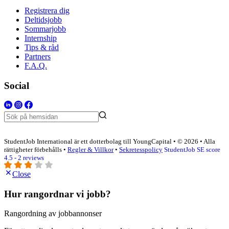
Registrera dig
Deltidsjobb
Sommarjobb
Internship
Tips & råd
Partners
F.A.Q.
Social
StudentJob International är ett dotterbolag till YoungCapital • © 2026 • Alla
rättigheter förbehålls •
Regler & Villkor
•
Sekretesspolicy
StudentJob SE score
4.5 - 2 reviews
Close
Hur rangordnar vi jobb?
Rangordning av jobbannonser