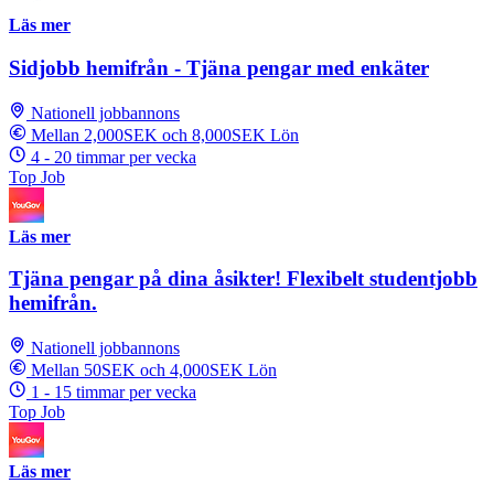
Läs mer
Sidjobb hemifrån - Tjäna pengar med enkäter
Nationell jobbannons
Mellan 2,000SEK och 8,000SEK Lön
4 - 20 timmar per vecka
Top Job
Läs mer
Tjäna pengar på dina åsikter! Flexibelt studentjobb
hemifrån.
Nationell jobbannons
Mellan 50SEK och 4,000SEK Lön
1 - 15 timmar per vecka
Top Job
Läs mer