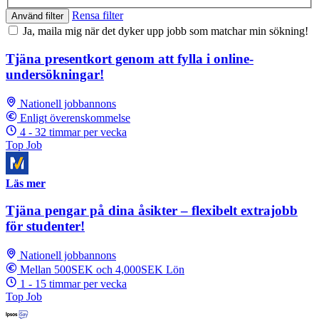
Rensa filter
Använd filter
Ja, maila mig när det dyker upp jobb som matchar min sökning!
Tjäna presentkort genom att fylla i online-
undersökningar!
Nationell jobbannons
Enligt överenskommelse
4 - 32 timmar per vecka
Top Job
Läs mer
Tjäna pengar på dina åsikter – flexibelt extrajobb
för studenter!
Nationell jobbannons
Mellan 500SEK och 4,000SEK Lön
1 - 15 timmar per vecka
Top Job