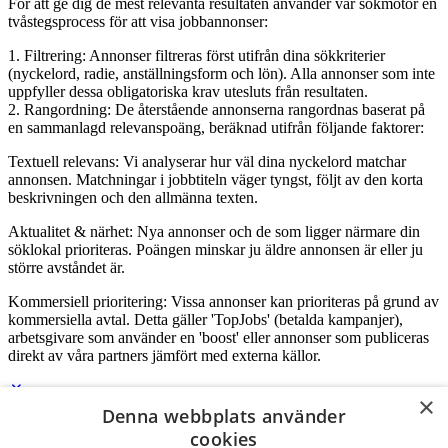
För att ge dig de mest relevanta resultaten använder vår sökmotor en
tvåstegsprocess för att visa jobbannonser:
1. Filtrering: Annonser filtreras först utifrån dina sökkriterier
(nyckelord, radie, anställningsform och lön). Alla annonser som inte
uppfyller dessa obligatoriska krav utesluts från resultaten.
2. Rangordning: De återstående annonserna rangordnas baserat på
en sammanlagd relevanspoäng, beräknad utifrån följande faktorer:
Textuell relevans: Vi analyserar hur väl dina nyckelord matchar
annonsen. Matchningar i jobbtiteln väger tyngst, följt av den korta
beskrivningen och den allmänna texten.
Aktualitet & närhet: Nya annonser och de som ligger närmare din
söklokal prioriteras. Poängen minskar ju äldre annonsen är eller ju
större avståndet är.
Kommersiell prioritering: Vissa annonser kan prioriteras på grund av
kommersiella avtal. Detta gäller 'TopJobs' (betalda kampanjer),
arbetsgivare som använder en 'boost' eller annonser som publiceras
direkt av våra partners jämfört med externa källor.
×
Denna webbplats använder
Logga in som företag
cookies