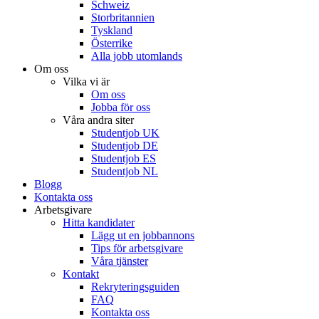
Schweiz
Storbritannien
Tyskland
Österrike
Alla jobb utomlands
Om oss
Vilka vi är
Om oss
Jobba för oss
Våra andra siter
Studentjob UK
Studentjob DE
Studentjob ES
Studentjob NL
Blogg
Kontakta oss
Arbetsgivare
Hitta kandidater
Lägg ut en jobbannons
Tips för arbetsgivare
Våra tjänster
Kontakt
Rekryteringsguiden
FAQ
Kontakta oss