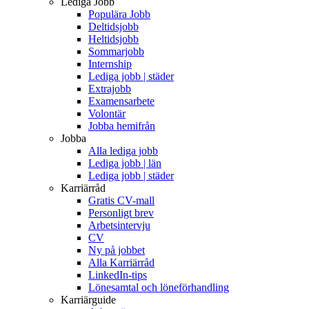
Lediga Jobb
Populära Jobb
Deltidsjobb
Heltidsjobb
Sommarjobb
Internship
Lediga jobb | städer
Extrajobb
Examensarbete
Volontär
Jobba hemifrån
Jobba
Alla lediga jobb
Lediga jobb | län
Lediga jobb | städer
Karriärråd
Gratis CV-mall
Personligt brev
Arbetsintervju
CV
Ny på jobbet
Alla Karriärråd
LinkedIn-tips
Lönesamtal och löneförhandling
Karriärguide