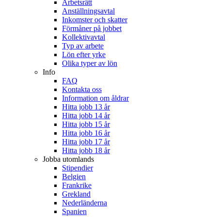
Arbetsrätt
Anställningsavtal
Inkomster och skatter
Förmåner på jobbet
Kollektivavtal
Typ av arbete
Lön efter yrke
Olika typer av lön
Info
FAQ
Kontakta oss
Information om åldrar
Hitta jobb 13 år
Hitta jobb 14 år
Hitta jobb 15 år
Hitta jobb 16 år
Hitta jobb 17 år
Hitta jobb 18 år
Jobba utomlands
Stipendier
Belgien
Frankrike
Grekland
Nederländerna
Spanien