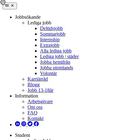
Jobbsökande
Lediga jobb
Deltidsjobb
Sommarjobb
Internship
Extrajobb
Alla lediga jobb
Lediga jobb | städer
Jobba hemifrån
Jobba utomlands
Volontär
Karriärråd
Blogg
Jobb 13-18år
Information
Arbetsgivare
Om oss
FAQ
Kontakt
Student