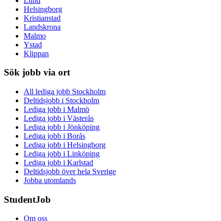
Lund
Helsingborg
Kristianstad
Landskrona
Malmo
Ystad
Klippan
Sök jobb via ort
All lediga jobb Stockholm
Deltidsjobb i Stockholm
Lediga jobb i Malmö
Lediga jobb i Västerås
Lediga jobb i Jönköping
Lediga jobb i Borås
Lediga jobb i Helsingborg
Lediga jobb i Linköping
Lediga jobb i Karlstad
Deltidsjobb över hela Sverige
Jobba utomlands
StudentJob
Om oss