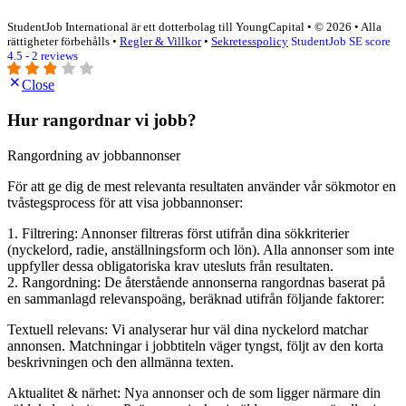
StudentJob International är ett dotterbolag till YoungCapital • © 2026 • Alla
rättigheter förbehålls •
Regler & Villkor
•
Sekretesspolicy
StudentJob SE score
4.5 - 2 reviews
Close
Hur rangordnar vi jobb?
Rangordning av jobbannonser
För att ge dig de mest relevanta resultaten använder vår sökmotor en
tvåstegsprocess för att visa jobbannonser:
1. Filtrering: Annonser filtreras först utifrån dina sökkriterier
(nyckelord, radie, anställningsform och lön). Alla annonser som inte
uppfyller dessa obligatoriska krav utesluts från resultaten.
2. Rangordning: De återstående annonserna rangordnas baserat på
en sammanlagd relevanspoäng, beräknad utifrån följande faktorer:
Textuell relevans: Vi analyserar hur väl dina nyckelord matchar
annonsen. Matchningar i jobbtiteln väger tyngst, följt av den korta
beskrivningen och den allmänna texten.
Aktualitet & närhet: Nya annonser och de som ligger närmare din