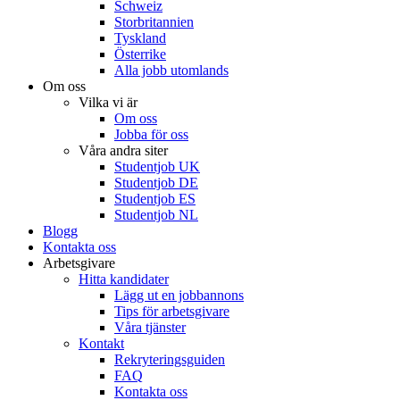
Schweiz
Storbritannien
Tyskland
Österrike
Alla jobb utomlands
Om oss
Vilka vi är
Om oss
Jobba för oss
Våra andra siter
Studentjob UK
Studentjob DE
Studentjob ES
Studentjob NL
Blogg
Kontakta oss
Arbetsgivare
Hitta kandidater
Lägg ut en jobbannons
Tips för arbetsgivare
Våra tjänster
Kontakt
Rekryteringsguiden
FAQ
Kontakta oss