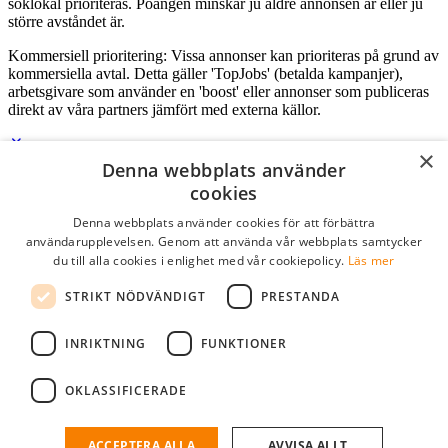
söklokal prioriteras. Poängen minskar ju äldre annonsen är eller ju
större avståndet är.
Kommersiell prioritering: Vissa annonser kan prioriteras på grund av
kommersiella avtal. Detta gäller 'TopJobs' (betalda kampanjer),
arbetsgivare som använder en 'boost' eller annonser som publiceras
direkt av våra partners jämfört med externa källor.
×
Denna webbplats använder
Logga in som företag
cookies
Denna webbplats använder cookies för att förbättra
E-post
*
användarupplevelsen. Genom att använda vår webbplats samtycker
du till alla cookies i enlighet med vår cookiepolicy.
Läs mer
Lösenord
STRIKT NÖDVÄNDIGT
PRESTANDA
kom ihåg mig
glömt ditt lösenord?
logga in
INRIKTNING
FUNKTIONER
Kostnadsfri företagsprofil
OKLASSIFICERADE
Om du har företagskonto hos StudentJob SE, kan du enkelt logga in
och söka efter passande kandidater till ditt företag.
ACCEPTERA ALLA
AVVISA ALLT