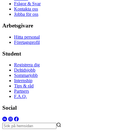
Frågor & Svar
Kontakta oss
Jobba för oss
Arbetsgivare
Hitta personal
Företagsprofil
Student
Registrera dig
Deltidsjobb
Sommarjobb
Internship
Tips & råd
Partners
F.A.Q.
Social