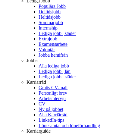
Lediga Jobb
Populära Jobb
Deltidsjobb
Heltidsjobb
Sommarjobb
Internship
Lediga jobb | städer
Extrajobb
Examensarbete
Volontär
Jobba hemifrån
Jobba
Alla lediga jobb
Lediga jobb | län
Lediga jobb | städer
Karriärråd
Gratis CV-mall
Personligt brev
Arbetsintervju
CV
Ny på jobbet
Alla Karriärråd
LinkedIn-tips
Lönesamtal och löneförhandling
Karriärguide