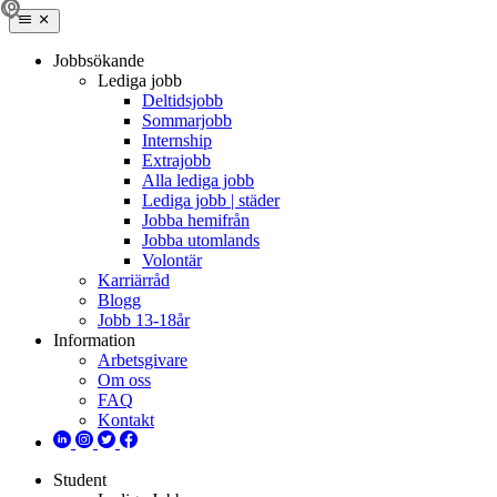
Jobbsökande
Lediga jobb
Deltidsjobb
Sommarjobb
Internship
Extrajobb
Alla lediga jobb
Lediga jobb | städer
Jobba hemifrån
Jobba utomlands
Volontär
Karriärråd
Blogg
Jobb 13-18år
Information
Arbetsgivare
Om oss
FAQ
Kontakt
Student