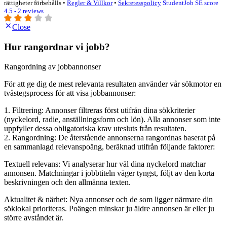
rättigheter förbehålls •
Regler & Villkor
•
Sekretesspolicy
StudentJob SE score
4.5 - 2 reviews
Close
Hur rangordnar vi jobb?
Rangordning av jobbannonser
För att ge dig de mest relevanta resultaten använder vår sökmotor en
tvåstegsprocess för att visa jobbannonser:
1. Filtrering: Annonser filtreras först utifrån dina sökkriterier
(nyckelord, radie, anställningsform och lön). Alla annonser som inte
uppfyller dessa obligatoriska krav utesluts från resultaten.
2. Rangordning: De återstående annonserna rangordnas baserat på
en sammanlagd relevanspoäng, beräknad utifrån följande faktorer:
Textuell relevans: Vi analyserar hur väl dina nyckelord matchar
annonsen. Matchningar i jobbtiteln väger tyngst, följt av den korta
beskrivningen och den allmänna texten.
Aktualitet & närhet: Nya annonser och de som ligger närmare din
söklokal prioriteras. Poängen minskar ju äldre annonsen är eller ju
större avståndet är.