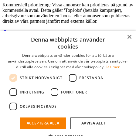
Kommersiell prioritering: Vissa annonser kan prioriteras på grund av
kommersiella avtal. Detta gäller 'TopJobs' (betalda kampanjer),
arbetsgivare som använder en 'boost' eller annonser som publiceras
direkt av våra partners jämfört med externa källor.
×
Denna webbplats använder
Logga in som företag
cookies
Denna webbplats använder cookies för att förbättra
E-post
*
användarupplevelsen. Genom att använda vår webbplats samtycker
du till alla cookies i enlighet med vår cookiepolicy.
Läs mer
Lösenord
STRIKT NÖDVÄNDIGT
PRESTANDA
kom ihåg mig
glömt ditt lösenord?
logga in
INRIKTNING
FUNKTIONER
Kostnadsfri företagsprofil
OKLASSIFICERADE
Om du har företagskonto hos StudentJob SE, kan du enkelt logga in
och söka efter passande kandidater till ditt företag.
ACCEPTERA ALLA
AVVISA ALLT
Har du inte ett företagskonto?