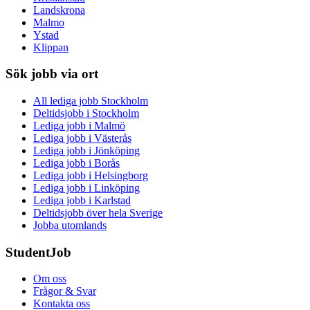
Landskrona
Malmo
Ystad
Klippan
Sök jobb via ort
All lediga jobb Stockholm
Deltidsjobb i Stockholm
Lediga jobb i Malmö
Lediga jobb i Västerås
Lediga jobb i Jönköping
Lediga jobb i Borås
Lediga jobb i Helsingborg
Lediga jobb i Linköping
Lediga jobb i Karlstad
Deltidsjobb över hela Sverige
Jobba utomlands
StudentJob
Om oss
Frågor & Svar
Kontakta oss