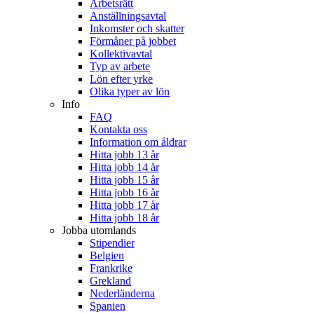
Arbetsrätt
Anställningsavtal
Inkomster och skatter
Förmåner på jobbet
Kollektivavtal
Typ av arbete
Lön efter yrke
Olika typer av lön
Info
FAQ
Kontakta oss
Information om åldrar
Hitta jobb 13 år
Hitta jobb 14 år
Hitta jobb 15 år
Hitta jobb 16 år
Hitta jobb 17 år
Hitta jobb 18 år
Jobba utomlands
Stipendier
Belgien
Frankrike
Grekland
Nederländerna
Spanien