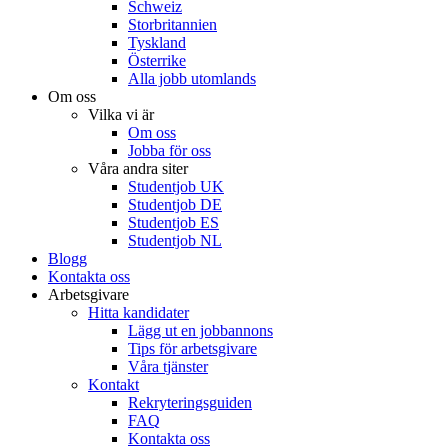
Schweiz
Storbritannien
Tyskland
Österrike
Alla jobb utomlands
Om oss
Vilka vi är
Om oss
Jobba för oss
Våra andra siter
Studentjob UK
Studentjob DE
Studentjob ES
Studentjob NL
Blogg
Kontakta oss
Arbetsgivare
Hitta kandidater
Lägg ut en jobbannons
Tips för arbetsgivare
Våra tjänster
Kontakt
Rekryteringsguiden
FAQ
Kontakta oss