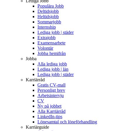
Lediga Jobb
Populära Jobb
Deltidsjobb
Heltidsjobb
Sommarjobb
Internship
Lediga jobb | städer
Extrajobb
Examensarbete
Volontär
Jobba hemifrån
Jobba
Alla lediga jobb
Lediga jobb | län
Lediga jobb | städer
Karriärråd
Gratis CV-mall
Personligt brev
Arbetsintervju
CV
Ny på jobbet
Alla Karriärråd
LinkedIn-tips
Lönesamtal och löneförhandling
Karriärguide