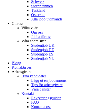
Schweiz
Storbritannien
Tyskland
Österrike
Alla jobb utomlands
Om oss
Vilka vi är
Om oss
Jobba för oss
Våra andra siter
Studentjob UK
Studentjob DE
Studentjob ES
Studentjob NL
Blogg
Kontakta oss
Arbetsgivare
Hitta kandidater
Lägg ut en jobbannons
Tips för arbetsgivare
Våra tjänster
Kontakt
Rekryteringsguiden
FAQ
Kontakta oss