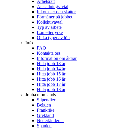
Arbetsrätt
Anställningsavtal
Inkomster och skatter
Förmåner på jobbet
Kollektivavtal
Typ av arbete
Lön efter yrke
Olika typer av lön
Info
FAQ
Kontakta oss
Information om åldrar
Hitta jobb 13 år
Hitta jobb 14 år
Hitta jobb 15 år
Hitta jobb 16 år
Hitta jobb 17 år
Hitta jobb 18 år
Jobba utomlands
Stipendier
Belgien
Frankrike
Grekland
Nederländerna
Spanien