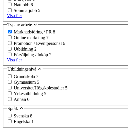
Nattjobb
6
Sommarjobb
5
Visa fler
Typ av arbete
Marknadsföring / PR
8
Online marketing
7
Promotion / Eventpersonal
6
Utbildning
2
Försäljning / Inköp
2
Visa fler
Utbildningsnivå
Grundskola
7
Gymnasium
5
Universitet/Högskolestudier
5
Yrkesutbildning
5
Annan
6
Språk
Svenska
8
Engelska
1