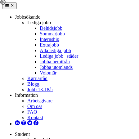
Jobbsökande
Lediga jobb
Deltidsjobb
Sommarjobb
Internship
Extrajobb
Alla lediga jobb
Lediga jobb | städer
Jobba hemifrån
Jobba utomlands
Volontär
Karriärråd
Blogg
Jobb 13-18år
Information
Arbetsgivare
Om oss
FAQ
Kontakt
Student