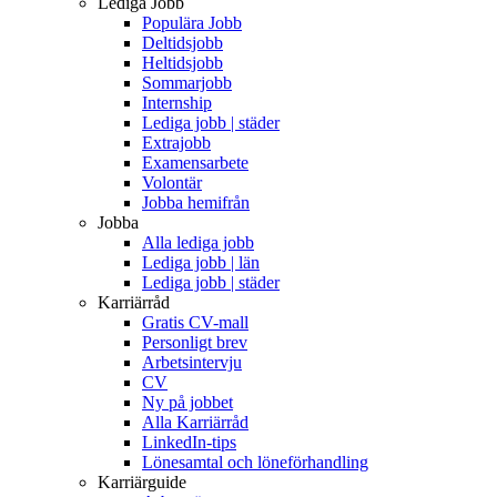
Lediga Jobb
Populära Jobb
Deltidsjobb
Heltidsjobb
Sommarjobb
Internship
Lediga jobb | städer
Extrajobb
Examensarbete
Volontär
Jobba hemifrån
Jobba
Alla lediga jobb
Lediga jobb | län
Lediga jobb | städer
Karriärråd
Gratis CV-mall
Personligt brev
Arbetsintervju
CV
Ny på jobbet
Alla Karriärråd
LinkedIn-tips
Lönesamtal och löneförhandling
Karriärguide