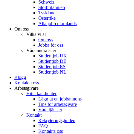
Schweiz
Storbritannien
Tyskland
Österrike
Alla jobb utomlands
Om oss
Vilka vi är
Om oss
Jobba för oss
Våra andra siter
Studentjob UK
Studentjob DE
Studentjob ES
Studentjob NL
Blogg
Kontakta oss
Arbetsgivare
Hitta kandidater
Lägg ut en jobbannons
Tips för arbetsgivare
Våra tjänster
Kontakt
Rekryteringsguiden
FAQ
Kontakta oss