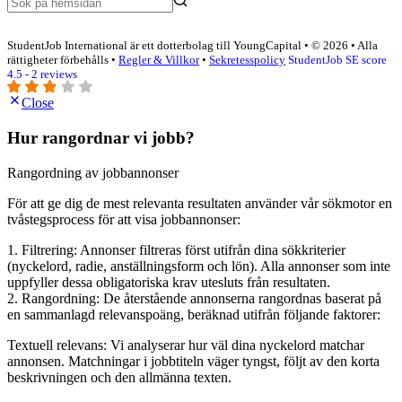
StudentJob International är ett dotterbolag till YoungCapital • © 2026 • Alla
rättigheter förbehålls •
Regler & Villkor
•
Sekretesspolicy
StudentJob SE score
4.5 - 2 reviews
Close
Hur rangordnar vi jobb?
Rangordning av jobbannonser
För att ge dig de mest relevanta resultaten använder vår sökmotor en
tvåstegsprocess för att visa jobbannonser:
1. Filtrering: Annonser filtreras först utifrån dina sökkriterier
(nyckelord, radie, anställningsform och lön). Alla annonser som inte
uppfyller dessa obligatoriska krav utesluts från resultaten.
2. Rangordning: De återstående annonserna rangordnas baserat på
en sammanlagd relevanspoäng, beräknad utifrån följande faktorer:
Textuell relevans: Vi analyserar hur väl dina nyckelord matchar
annonsen. Matchningar i jobbtiteln väger tyngst, följt av den korta
beskrivningen och den allmänna texten.