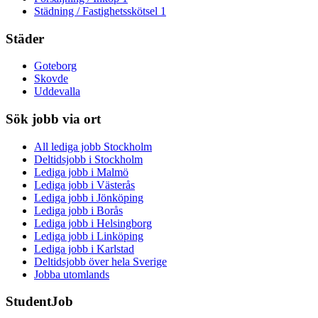
Städning / Fastighetsskötsel
1
Städer
Goteborg
Skovde
Uddevalla
Sök jobb via ort
All lediga jobb Stockholm
Deltidsjobb i Stockholm
Lediga jobb i Malmö
Lediga jobb i Västerås
Lediga jobb i Jönköping
Lediga jobb i Borås
Lediga jobb i Helsingborg
Lediga jobb i Linköping
Lediga jobb i Karlstad
Deltidsjobb över hela Sverige
Jobba utomlands
StudentJob