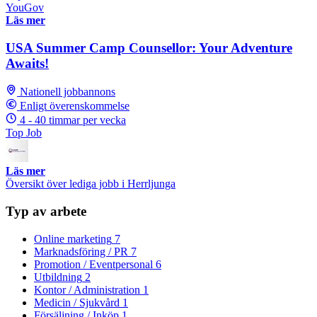
YouGov
Läs mer
USA Summer Camp Counsellor: Your Adventure
Awaits!
Nationell jobbannons
Enligt överenskommelse
4 - 40 timmar per vecka
Top Job
Läs mer
Översikt över lediga jobb i Herrljunga
Typ av arbete
Online marketing
7
Marknadsföring / PR
7
Promotion / Eventpersonal
6
Utbildning
2
Kontor / Administration
1
Medicin / Sjukvård
1
Försäljning / Inköp
1