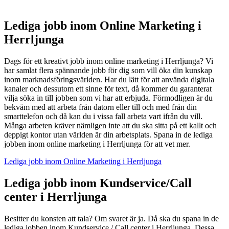
Lediga jobb inom Online Marketing i
Herrljunga
Dags för ett kreativt jobb inom online marketing i Herrljunga? Vi
har samlat flera spännande jobb för dig som vill öka din kunskap
inom marknadsföringsvärlden. Har du lätt för att använda digitala
kanaler och dessutom ett sinne för text, då kommer du garanterat
vilja söka in till jobben som vi har att erbjuda. Förmodligen är du
bekväm med att arbeta från datorn eller till och med från din
smarttelefon och då kan du i vissa fall arbeta vart ifrån du vill.
Många arbeten kräver nämligen inte att du ska sitta på ett kallt och
deppigt kontor utan världen är din arbetsplats. Spana in de lediga
jobben inom online marketing i Herrljunga för att vet mer.
Lediga jobb inom Online Marketing i Herrljunga
Lediga jobb inom Kundservice/Call
center i Herrljunga
Besitter du konsten att tala? Om svaret är ja. Då ska du spana in de
lediga jobben inom Kundservice / Call center i Herrljunga. Dessa