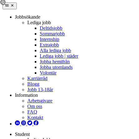
Jobbsökande
Lediga jobb
Deltidsjobb
Sommarjobb
Internship
Extrajobb
Alla lediga jobb
Lediga jobb | städer
Jobba hemifrån
Jobba utomlands
Volontär
Karriärråd
Blogg
Jobb 13-18år
Information
Arbetsgivare
Om oss
FAQ
Kontakt
Student