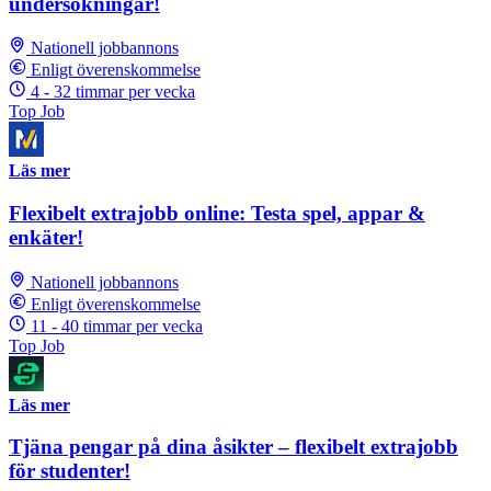
undersökningar!
Nationell jobbannons
Enligt överenskommelse
4 - 32 timmar per vecka
Top Job
Läs mer
Flexibelt extrajobb online: Testa spel, appar &
enkäter!
Nationell jobbannons
Enligt överenskommelse
11 - 40 timmar per vecka
Top Job
Läs mer
Tjäna pengar på dina åsikter – flexibelt extrajobb
för studenter!