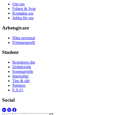
Om oss
Frågor & Svar
Kontakta oss
Jobba för oss
Arbetsgivare
Hitta personal
Företagsprofil
Student
Registrera dig
Deltidsjobb
Sommarjobb
Internship
Tips & råd
Partners
F.A.Q.
Social