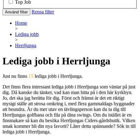
Top Job
Rensa filter
Använd filter
Home
>
Lediga jobb
>
Herrljunga
Lediga jobb i Herrljunga
Just nu finns
15
lediga jobb i Herrljunga.
Det finns flera intressant lediga jobb i Herrljunga som väntar på just
dig. Då kanske du tänker, vad kan man hitta på i den här kyrkbyn.
Jo, det ska jag berätta för dig. Först och främst är det ett riktigt
mysigt ställe att strosa omkring i, med flera gammaldags byggnader
att beundra. Är du mer utav en tävlingsperson kan du ta dig till
Herrljungas golfbana och fila på dina swings. Om du istället är en
finsmakare så kan du besöka Herrljungas Ciders-gårdsbutik. Vilken
smak kommer bli din nya favorit? Låter detta spännande? Sök in till
lediga jobb i Herrljunga.