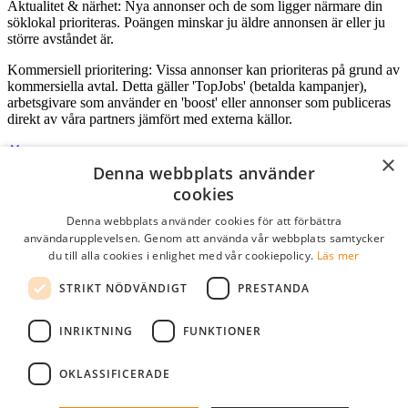
Aktualitet & närhet: Nya annonser och de som ligger närmare din
söklokal prioriteras. Poängen minskar ju äldre annonsen är eller ju
större avståndet är.
Kommersiell prioritering: Vissa annonser kan prioriteras på grund av
kommersiella avtal. Detta gäller 'TopJobs' (betalda kampanjer),
arbetsgivare som använder en 'boost' eller annonser som publiceras
direkt av våra partners jämfört med externa källor.
×
Denna webbplats använder
Logga in som företag
cookies
Denna webbplats använder cookies för att förbättra
E-post
*
användarupplevelsen. Genom att använda vår webbplats samtycker
du till alla cookies i enlighet med vår cookiepolicy.
Läs mer
Lösenord
STRIKT NÖDVÄNDIGT
PRESTANDA
kom ihåg mig
glömt ditt lösenord?
logga in
INRIKTNING
FUNKTIONER
Kostnadsfri företagsprofil
OKLASSIFICERADE
Om du har företagskonto hos StudentJob SE, kan du enkelt logga in