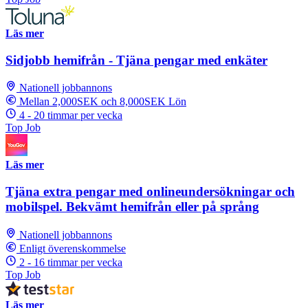
Läs mer
Sidjobb hemifrån - Tjäna pengar med enkäter
Nationell jobbannons
Mellan 2,000SEK och 8,000SEK Lön
4 - 20 timmar per vecka
Top Job
Läs mer
Tjäna extra pengar med onlineundersökningar och
mobilspel. Bekvämt hemifrån eller på språng
Nationell jobbannons
Enligt överenskommelse
2 - 16 timmar per vecka
Top Job
Läs mer