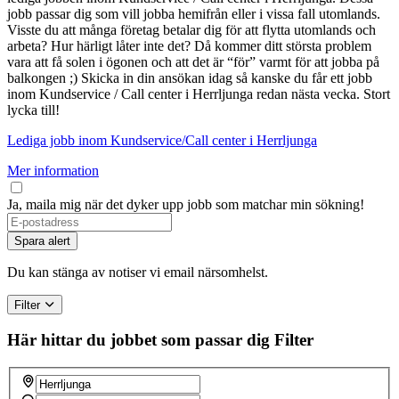
jobb passar dig som vill jobba hemifrån eller i vissa fall utomlands.
Visste du att många företag betalar dig för att flytta utomlands och
arbeta? Hur härligt låter inte det? Då kommer ditt största problem
vara att få solen i ögonen och att det är “för” varmt för att jobba på
balkongen ;) Skicka in din ansökan idag så kanske du får ett jobb
inom Kundservice / Call center i Herrljunga redan nästa vecka. Stort
lycka till!
Lediga jobb inom Kundservice/Call center i Herrljunga
Mer information
Ja, maila mig när det dyker upp jobb som matchar min sökning!
If
you
Spara alert
are
a
Du kan stänga av notiser vi email närsomhelst.
human,
ignore
Filter
this
field
Här hittar du jobbet som passar dig
Filter