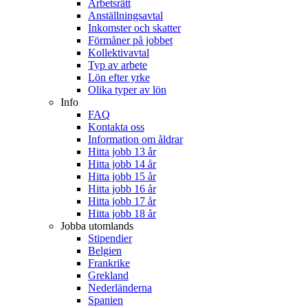
Arbetsrätt
Anställningsavtal
Inkomster och skatter
Förmåner på jobbet
Kollektivavtal
Typ av arbete
Lön efter yrke
Olika typer av lön
Info
FAQ
Kontakta oss
Information om åldrar
Hitta jobb 13 år
Hitta jobb 14 år
Hitta jobb 15 år
Hitta jobb 16 år
Hitta jobb 17 år
Hitta jobb 18 år
Jobba utomlands
Stipendier
Belgien
Frankrike
Grekland
Nederländerna
Spanien