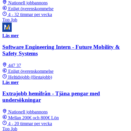
Nationell jobbannons
Enligt överenskommelse
4 - 32 timmar per vecka
Top Job
Läs mer
Software Engineering Intern - Future Mobility &
Safety Systems
447 37
Enligt överenskommelse
Heltidsjobb (förstajobb)
Läs mer
Extrajobb hemifrån - Tjäna pengar med
undersökningar
Nationell jobbannons
Mellan 200€ och 800€ Lön
4 - 20 timmar per vecka
Top Job