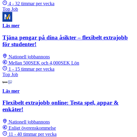
4 - 32 timmar per vecka
Top Job
Läs mer
Tjäna pengar på dina åsikter – flexibelt extrajobb
för studenter!
Nationell jobbannons
Mellan 500SEK och 4,000SEK Lön
1 - 15 timmar per vecka
Top Job
Läs mer
Flexibelt extrajobb online: Testa spel, appar &
enkäter!
Nationell jobbannons
Enligt överenskommelse
11 - 40 timmar per vecka