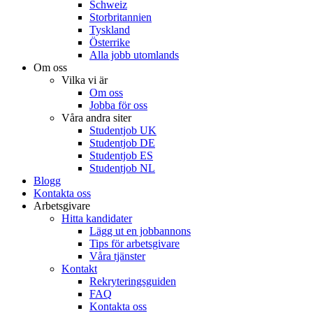
Schweiz
Storbritannien
Tyskland
Österrike
Alla jobb utomlands
Om oss
Vilka vi är
Om oss
Jobba för oss
Våra andra siter
Studentjob UK
Studentjob DE
Studentjob ES
Studentjob NL
Blogg
Kontakta oss
Arbetsgivare
Hitta kandidater
Lägg ut en jobbannons
Tips för arbetsgivare
Våra tjänster
Kontakt
Rekryteringsguiden
FAQ
Kontakta oss