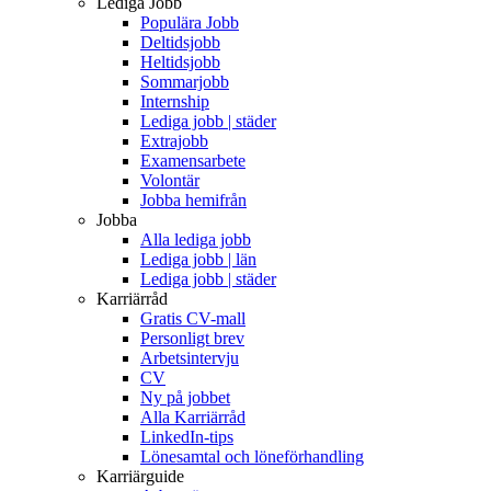
Lediga Jobb
Populära Jobb
Deltidsjobb
Heltidsjobb
Sommarjobb
Internship
Lediga jobb | städer
Extrajobb
Examensarbete
Volontär
Jobba hemifrån
Jobba
Alla lediga jobb
Lediga jobb | län
Lediga jobb | städer
Karriärråd
Gratis CV-mall
Personligt brev
Arbetsintervju
CV
Ny på jobbet
Alla Karriärråd
LinkedIn-tips
Lönesamtal och löneförhandling
Karriärguide