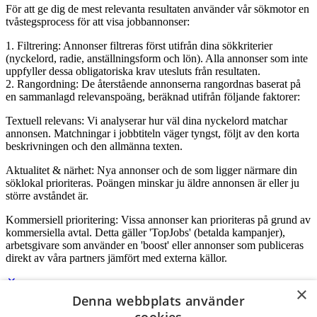
För att ge dig de mest relevanta resultaten använder vår sökmotor en
tvåstegsprocess för att visa jobbannonser:
1. Filtrering: Annonser filtreras först utifrån dina sökkriterier
(nyckelord, radie, anställningsform och lön). Alla annonser som inte
uppfyller dessa obligatoriska krav utesluts från resultaten.
2. Rangordning: De återstående annonserna rangordnas baserat på
en sammanlagd relevanspoäng, beräknad utifrån följande faktorer:
Textuell relevans: Vi analyserar hur väl dina nyckelord matchar
annonsen. Matchningar i jobbtiteln väger tyngst, följt av den korta
beskrivningen och den allmänna texten.
Aktualitet & närhet: Nya annonser och de som ligger närmare din
söklokal prioriteras. Poängen minskar ju äldre annonsen är eller ju
större avståndet är.
Kommersiell prioritering: Vissa annonser kan prioriteras på grund av
kommersiella avtal. Detta gäller 'TopJobs' (betalda kampanjer),
arbetsgivare som använder en 'boost' eller annonser som publiceras
direkt av våra partners jämfört med externa källor.
×
Denna webbplats använder
Logga in som företag