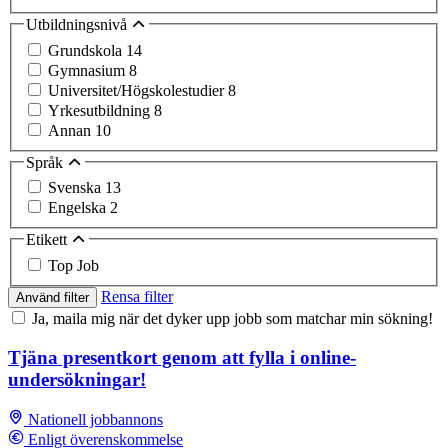
Utbildningsnivå
Grundskola
14
Gymnasium
8
Universitet/Högskolestudier
8
Yrkesutbildning
8
Annan
10
Språk
Svenska
13
Engelska
2
Etikett
Top Job
Rensa filter
Använd filter
Ja, maila mig när det dyker upp jobb som matchar min sökning!
Tjäna presentkort genom att fylla i online-
undersökningar!
Nationell jobbannons
Enligt överenskommelse