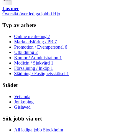
Läs mer
Översikt över lediga jobb i Hjo
Typ av arbete
Online marketing
7
Marknadsföring / PR
7
Promotion / Eventpersonal
6
Utbildning
2
Kontor / Administration
1
Medicin / Sjukvård
1
Försäljning / Inköp
1
Städning / Fastighetsskötsel
1
Städer
Vetlanda
Jonkoping
Gislaved
Sök jobb via ort
All lediga jobb Stockholm