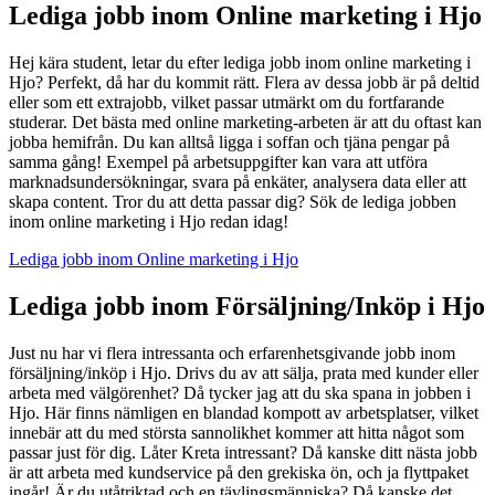
Lediga jobb inom Online marketing i Hjo
Hej kära student, letar du efter lediga jobb inom online marketing i
Hjo? Perfekt, då har du kommit rätt. Flera av dessa jobb är på deltid
eller som ett extrajobb, vilket passar utmärkt om du fortfarande
studerar. Det bästa med online marketing-arbeten är att du oftast kan
jobba hemifrån. Du kan alltså ligga i soffan och tjäna pengar på
samma gång! Exempel på arbetsuppgifter kan vara att utföra
marknadsundersökningar, svara på enkäter, analysera data eller att
skapa content. Tror du att detta passar dig? Sök de lediga jobben
inom online marketing i Hjo redan idag!
Lediga jobb inom Online marketing i Hjo
Lediga jobb inom Försäljning/Inköp i Hjo
Just nu har vi flera intressanta och erfarenhetsgivande jobb inom
försäljning/inköp i Hjo. Drivs du av att sälja, prata med kunder eller
arbeta med välgörenhet? Då tycker jag att du ska spana in jobben i
Hjo. Här finns nämligen en blandad kompott av arbetsplatser, vilket
innebär att du med största sannolikhet kommer att hitta något som
passar just för dig. Låter Kreta intressant? Då kanske ditt nästa jobb
är att arbeta med kundservice på den grekiska ön, och ja flyttpaket
ingår! Är du utåtriktad och en tävlingsmänniska? Då kanske det