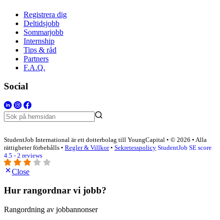
Registrera dig
Deltidsjobb
Sommarjobb
Internship
Tips & råd
Partners
F.A.Q.
Social
StudentJob International är ett dotterbolag till YoungCapital • © 2026 • Alla
rättigheter förbehålls •
Regler & Villkor
•
Sekretesspolicy
StudentJob SE score
4.5 - 2 reviews
Close
Hur rangordnar vi jobb?
Rangordning av jobbannonser