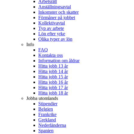
Arbetsrätt
Anställningsavtal
Inkomster och skatter
Förmåner på jobbet
Kollektivavtal
Typ av arbete
Lön efter yrke
Olika typer av lön
Info
FAQ
Kontakta oss
Information om åldrar
Hitta jobb 13 år
Hitta jobb 14 år
Hitta jobb 15 år
Hitta jobb 16 år
Hitta jobb 17 år
Hitta jobb 18 år
Jobba utomlands
Stipendier
Belgien
Frankrike
Grekland
Nederländerna
Spanien