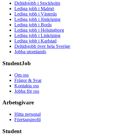
Deltidsjobb i Stockholm
Lediga jobb i Malmö
Lediga jobb i Västerås
Lediga jobb i Jönköping
Lediga jobb i Borås
Lediga jobb i Helsingborg
Lediga jobb i Linköping
Lediga jobb i Karlstad
Deltidsjobb över hela Sverige
Jobba utomlands
StudentJob
Om oss
Frågor & Svar
Kontakta oss
Jobba för oss
Arbetsgivare
Hitta personal
Företagsprofil
Student