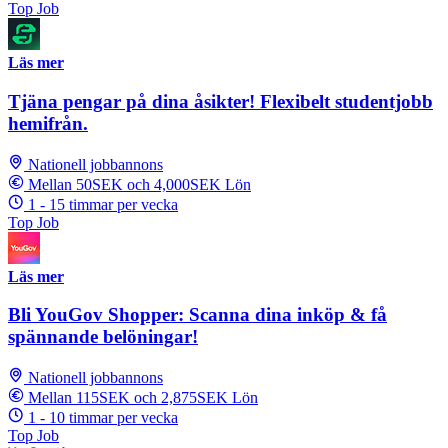
Top Job
Läs mer
Tjäna pengar på dina åsikter! Flexibelt studentjobb
hemifrån.
Nationell jobbannons
Mellan 50SEK och 4,000SEK Lön
1 - 15 timmar per vecka
Top Job
Läs mer
Bli YouGov Shopper: Scanna dina inköp & få
spännande belöningar!
Nationell jobbannons
Mellan 115SEK och 2,875SEK Lön
1 - 10 timmar per vecka
Top Job