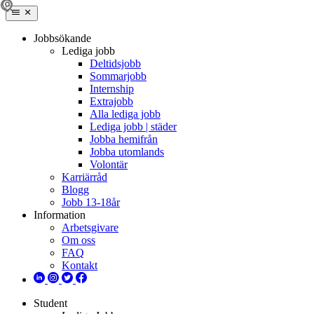
Jobbsökande
Lediga jobb
Deltidsjobb
Sommarjobb
Internship
Extrajobb
Alla lediga jobb
Lediga jobb | städer
Jobba hemifrån
Jobba utomlands
Volontär
Karriärråd
Blogg
Jobb 13-18år
Information
Arbetsgivare
Om oss
FAQ
Kontakt
Student