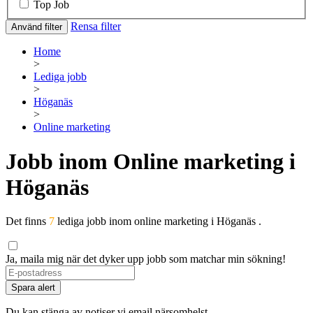
Top Job
Rensa filter
Använd filter
Home
>
Lediga jobb
>
Höganäs
>
Online marketing
Jobb inom Online marketing i
Höganäs
Det finns
7
lediga jobb inom online marketing i Höganäs .
Ja, maila mig när det dyker upp jobb som matchar min sökning!
If
you
Spara alert
are
a
Du kan stänga av notiser vi email närsomhelst.