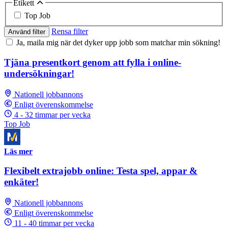
Etikett
Top Job
Rensa filter
Använd filter
Ja, maila mig när det dyker upp jobb som matchar min sökning!
Tjäna presentkort genom att fylla i online-
undersökningar!
Nationell jobbannons
Enligt överenskommelse
4 - 32 timmar per vecka
Top Job
Läs mer
Flexibelt extrajobb online: Testa spel, appar &
enkäter!
Nationell jobbannons
Enligt överenskommelse
11 - 40 timmar per vecka