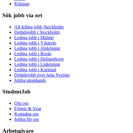
Klippan
Sök jobb via ort
All lediga jobb Stockholm
Deltidsjobb i Stockholm
Lediga jobb i Malmö
Lediga jobb i Västerås
Lediga jobb i Jönköping
Lediga jobb i Borås
Lediga jobb i Helsingborg
Lediga jobb i Linköping
Lediga jobb i Karlstad
Deltidsjobb över hela Sverige
Jobba utomlands
StudentJob
Om oss
Frågor & Svar
Kontakta oss
Jobba för oss
Arbetsgivare