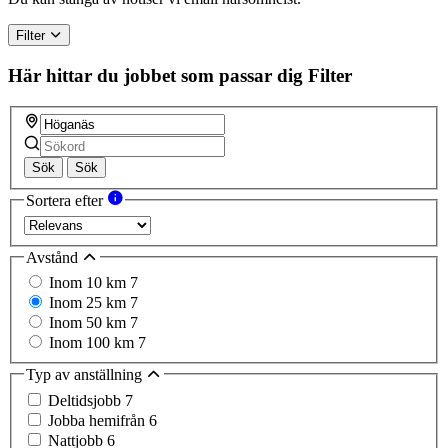
human,
ignore
Filter
this
field
Här hittar du jobbet som passar dig
Filter
Sök
Sök
Sortera efter
Avstånd
Inom 10 km
7
Inom 25 km
7
Inom 50 km
7
Inom 100 km
7
Typ av anställning
Deltidsjobb
7
Jobba hemifrån
6
Nattjobb
6