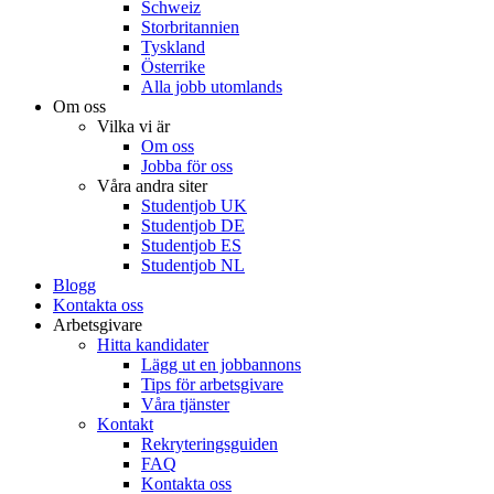
Schweiz
Storbritannien
Tyskland
Österrike
Alla jobb utomlands
Om oss
Vilka vi är
Om oss
Jobba för oss
Våra andra siter
Studentjob UK
Studentjob DE
Studentjob ES
Studentjob NL
Blogg
Kontakta oss
Arbetsgivare
Hitta kandidater
Lägg ut en jobbannons
Tips för arbetsgivare
Våra tjänster
Kontakt
Rekryteringsguiden
FAQ
Kontakta oss