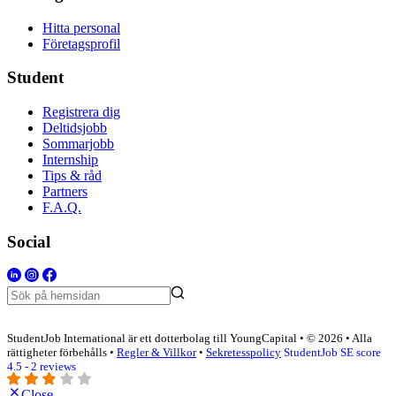
Hitta personal
Företagsprofil
Student
Registrera dig
Deltidsjobb
Sommarjobb
Internship
Tips & råd
Partners
F.A.Q.
Social
StudentJob International är ett dotterbolag till YoungCapital • © 2026 • Alla
rättigheter förbehålls •
Regler & Villkor
•
Sekretesspolicy
StudentJob SE score
4.5 - 2 reviews
Close