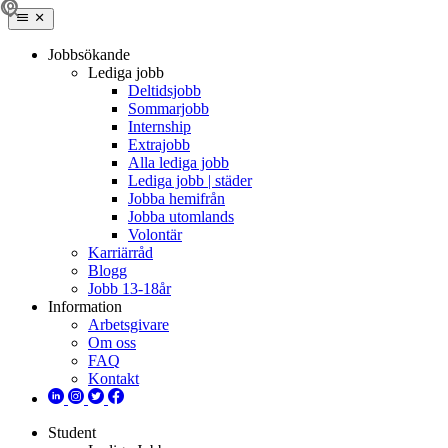
Jobbsökande
Lediga jobb
Deltidsjobb
Sommarjobb
Internship
Extrajobb
Alla lediga jobb
Lediga jobb | städer
Jobba hemifrån
Jobba utomlands
Volontär
Karriärråd
Blogg
Jobb 13-18år
Information
Arbetsgivare
Om oss
FAQ
Kontakt
Student