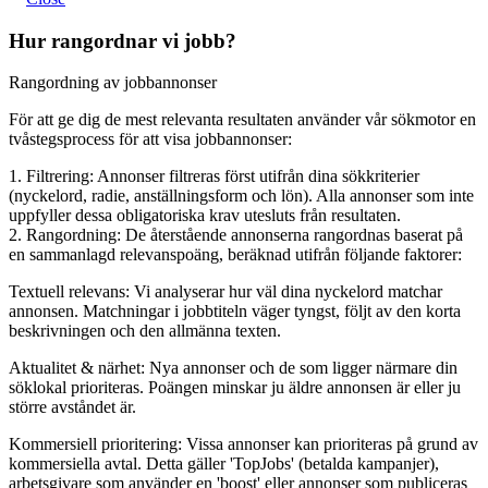
Hur rangordnar vi jobb?
Rangordning av jobbannonser
För att ge dig de mest relevanta resultaten använder vår sökmotor en
tvåstegsprocess för att visa jobbannonser:
1. Filtrering: Annonser filtreras först utifrån dina sökkriterier
(nyckelord, radie, anställningsform och lön). Alla annonser som inte
uppfyller dessa obligatoriska krav utesluts från resultaten.
2. Rangordning: De återstående annonserna rangordnas baserat på
en sammanlagd relevanspoäng, beräknad utifrån följande faktorer:
Textuell relevans: Vi analyserar hur väl dina nyckelord matchar
annonsen. Matchningar i jobbtiteln väger tyngst, följt av den korta
beskrivningen och den allmänna texten.
Aktualitet & närhet: Nya annonser och de som ligger närmare din
söklokal prioriteras. Poängen minskar ju äldre annonsen är eller ju
större avståndet är.
Kommersiell prioritering: Vissa annonser kan prioriteras på grund av
kommersiella avtal. Detta gäller 'TopJobs' (betalda kampanjer),
arbetsgivare som använder en 'boost' eller annonser som publiceras