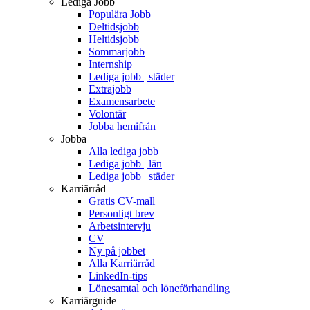
Lediga Jobb
Populära Jobb
Deltidsjobb
Heltidsjobb
Sommarjobb
Internship
Lediga jobb | städer
Extrajobb
Examensarbete
Volontär
Jobba hemifrån
Jobba
Alla lediga jobb
Lediga jobb | län
Lediga jobb | städer
Karriärråd
Gratis CV-mall
Personligt brev
Arbetsintervju
CV
Ny på jobbet
Alla Karriärråd
LinkedIn-tips
Lönesamtal och löneförhandling
Karriärguide