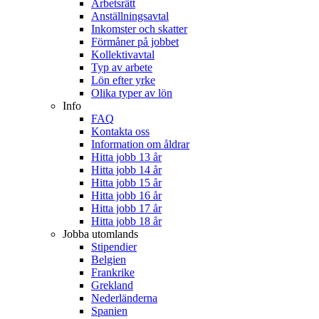
Arbetsrätt
Anställningsavtal
Inkomster och skatter
Förmåner på jobbet
Kollektivavtal
Typ av arbete
Lön efter yrke
Olika typer av lön
Info
FAQ
Kontakta oss
Information om åldrar
Hitta jobb 13 år
Hitta jobb 14 år
Hitta jobb 15 år
Hitta jobb 16 år
Hitta jobb 17 år
Hitta jobb 18 år
Jobba utomlands
Stipendier
Belgien
Frankrike
Grekland
Nederländerna
Spanien