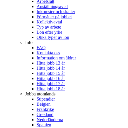
Arbetsrätt
Anställningsavtal
Inkomster och skatter
Förmåner på jobbet
Kollektivavtal
Typ av arbete
Lön efter yrke
Olika typer av lön
Info
FAQ
Kontakta oss
Information om åldrar
Hitta jobb 13 år
Hitta jobb 14 år
Hitta jobb 15 år
Hitta jobb 16 år
Hitta jobb 17 år
Hitta jobb 18 år
Jobba utomlands
Stipendier
Belgien
Frankrike
Grekland
Nederländerna
Spanien