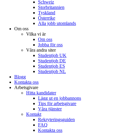
Schweiz
Storbritannien
Tyskland
Österrike
Alla jobb utomlands
Om oss
Vilka vi är
Om oss
Jobba för oss
Våra andra siter
Studentjob UK
Studentjob DE
Studentjob ES
Studentjob NL
Blogg
Kontakta oss
Arbetsgivare
Hitta kandidater
Lägg ut en jobbannons
Tips för arbetsgivare
Våra tjänster
Kontakt
Rekryteringsguiden
FAQ
Kontakta oss