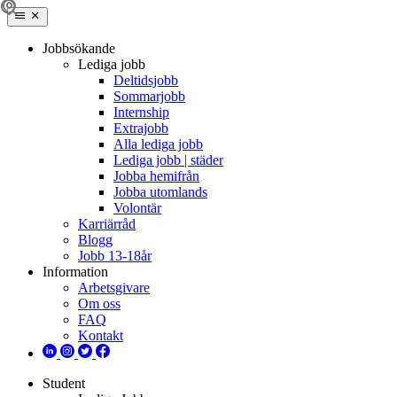
Jobbsökande
Lediga jobb
Deltidsjobb
Sommarjobb
Internship
Extrajobb
Alla lediga jobb
Lediga jobb | städer
Jobba hemifrån
Jobba utomlands
Volontär
Karriärråd
Blogg
Jobb 13-18år
Information
Arbetsgivare
Om oss
FAQ
Kontakt
Student