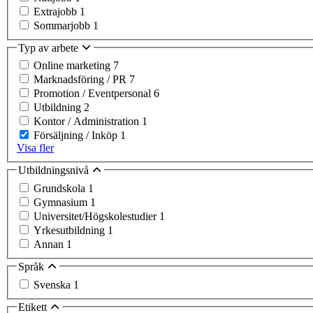
Extrajobb
1
Sommarjobb
1
Typ av arbete
Online marketing
7
Marknadsföring / PR
7
Promotion / Eventpersonal
6
Utbildning
2
Kontor / Administration
1
Försäljning / Inköp
1
Visa fler
Utbildningsnivå
Grundskola
1
Gymnasium
1
Universitet/Högskolestudier
1
Yrkesutbildning
1
Annan
1
Språk
Svenska
1
Etikett