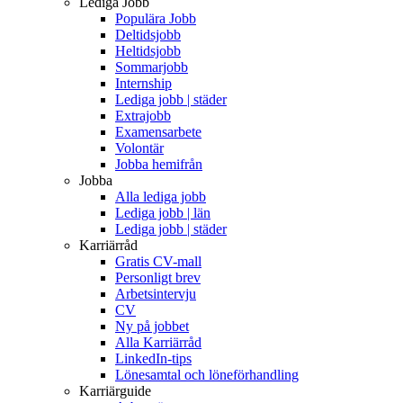
Lediga Jobb
Populära Jobb
Deltidsjobb
Heltidsjobb
Sommarjobb
Internship
Lediga jobb | städer
Extrajobb
Examensarbete
Volontär
Jobba hemifrån
Jobba
Alla lediga jobb
Lediga jobb | län
Lediga jobb | städer
Karriärråd
Gratis CV-mall
Personligt brev
Arbetsintervju
CV
Ny på jobbet
Alla Karriärråd
LinkedIn-tips
Lönesamtal och löneförhandling
Karriärguide