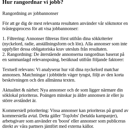
Hur rangordnar vi jobb?
Rangordning av jobbannonser
För att ge dig de mest relevanta resultaten använder vår sökmotor en
tvåstegsprocess för att visa jobbannonser:
1. Filtrering: Annonser filtreras först utifrån dina sökkriterier
(nyckelord, radie, anställningsform och lön). Alla annonser som inte
uppfyller dessa obligatoriska krav utesluts från resultaten.
2. Rangordning: De återstående annonserna rangordnas baserat på
en sammanlagd relevanspoäng, beräknad utifrån följande faktorer:
Textuell relevans: Vi analyserar hur väl dina nyckelord matchar
annonsen. Matchningar i jobbtiteln väger tyngst, följt av den korta
beskrivningen och den allmänna texten.
Aktualitet & närhet: Nya annonser och de som ligger närmare din
söklokal prioriteras. Poängen minskar ju äldre annonsen är eller ju
större avståndet är.
Kommersiell prioritering: Vissa annonser kan prioriteras på grund av
kommersiella avtal. Detta gäller 'TopJobs' (betalda kampanjer),
arbetsgivare som använder en 'boost' eller annonser som publiceras
direkt av våra partners jämfört med externa källor.