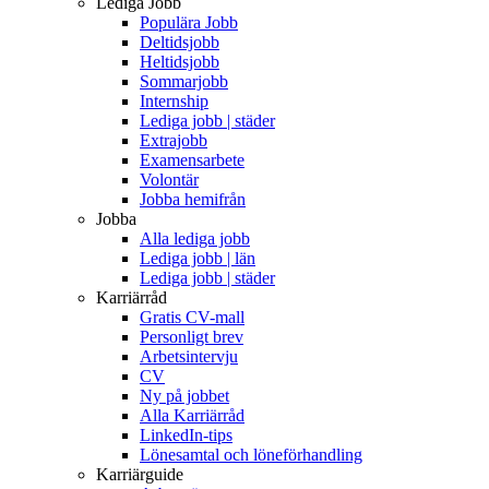
Lediga Jobb
Populära Jobb
Deltidsjobb
Heltidsjobb
Sommarjobb
Internship
Lediga jobb | städer
Extrajobb
Examensarbete
Volontär
Jobba hemifrån
Jobba
Alla lediga jobb
Lediga jobb | län
Lediga jobb | städer
Karriärråd
Gratis CV-mall
Personligt brev
Arbetsintervju
CV
Ny på jobbet
Alla Karriärråd
LinkedIn-tips
Lönesamtal och löneförhandling
Karriärguide