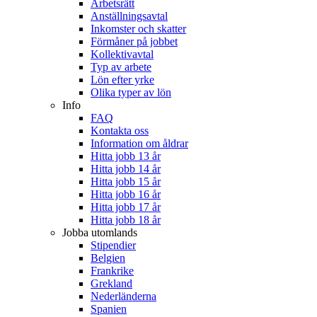
Arbetsrätt
Anställningsavtal
Inkomster och skatter
Förmåner på jobbet
Kollektivavtal
Typ av arbete
Lön efter yrke
Olika typer av lön
Info
FAQ
Kontakta oss
Information om åldrar
Hitta jobb 13 år
Hitta jobb 14 år
Hitta jobb 15 år
Hitta jobb 16 år
Hitta jobb 17 år
Hitta jobb 18 år
Jobba utomlands
Stipendier
Belgien
Frankrike
Grekland
Nederländerna
Spanien