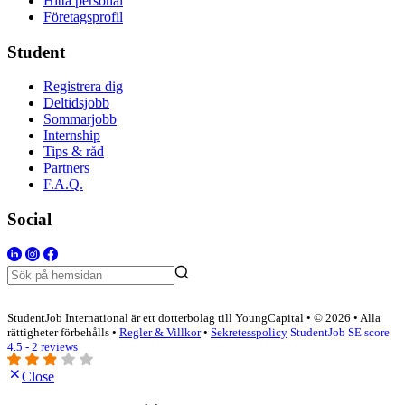
Hitta personal
Företagsprofil
Student
Registrera dig
Deltidsjobb
Sommarjobb
Internship
Tips & råd
Partners
F.A.Q.
Social
StudentJob International är ett dotterbolag till YoungCapital • © 2026 • Alla
rättigheter förbehålls •
Regler & Villkor
•
Sekretesspolicy
StudentJob SE score
4.5 - 2 reviews
Close