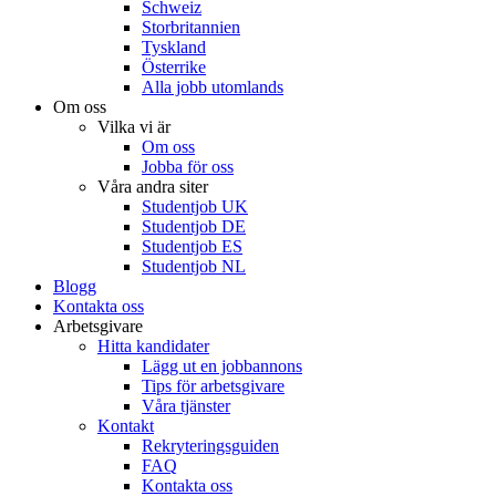
Schweiz
Storbritannien
Tyskland
Österrike
Alla jobb utomlands
Om oss
Vilka vi är
Om oss
Jobba för oss
Våra andra siter
Studentjob UK
Studentjob DE
Studentjob ES
Studentjob NL
Blogg
Kontakta oss
Arbetsgivare
Hitta kandidater
Lägg ut en jobbannons
Tips för arbetsgivare
Våra tjänster
Kontakt
Rekryteringsguiden
FAQ
Kontakta oss