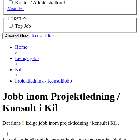
Kontor / Administration
1
Visa fler
Etikett
Top Job
Rensa filter
Använd filter
Home
>
Lediga jobb
>
Kil
>
Projektledning / Konsultjobb
Jobb inom Projektledning /
Konsult i Kil
Det finns
0
lediga jobb inom projektledning / konsult i Kil .
Ja, maila mig när det dyker upp jobb som matchar min sökning!