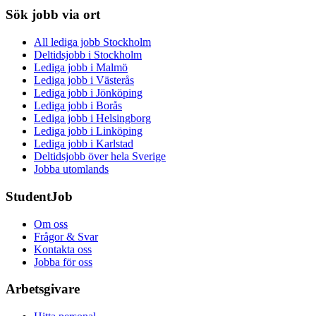
Sök jobb via ort
All lediga jobb Stockholm
Deltidsjobb i Stockholm
Lediga jobb i Malmö
Lediga jobb i Västerås
Lediga jobb i Jönköping
Lediga jobb i Borås
Lediga jobb i Helsingborg
Lediga jobb i Linköping
Lediga jobb i Karlstad
Deltidsjobb över hela Sverige
Jobba utomlands
StudentJob
Om oss
Frågor & Svar
Kontakta oss
Jobba för oss
Arbetsgivare