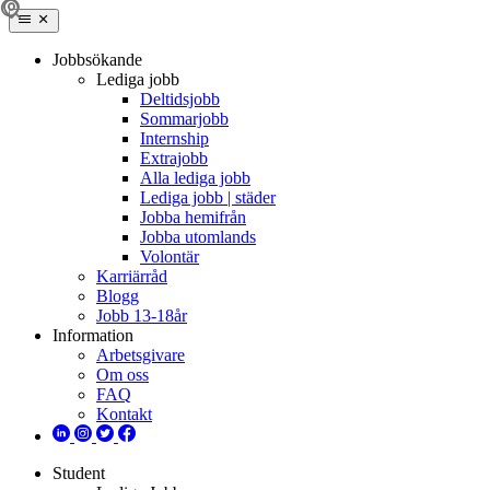
Jobbsökande
Lediga jobb
Deltidsjobb
Sommarjobb
Internship
Extrajobb
Alla lediga jobb
Lediga jobb | städer
Jobba hemifrån
Jobba utomlands
Volontär
Karriärråd
Blogg
Jobb 13-18år
Information
Arbetsgivare
Om oss
FAQ
Kontakt
Student