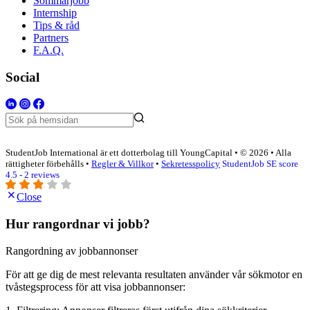
Sommarjobb
Internship
Tips & råd
Partners
F.A.Q.
Social
StudentJob International är ett dotterbolag till YoungCapital • © 2026 • Alla
rättigheter förbehålls •
Regler & Villkor
•
Sekretesspolicy
StudentJob SE score
4.5 - 2 reviews
Close
Hur rangordnar vi jobb?
Rangordning av jobbannonser
För att ge dig de mest relevanta resultaten använder vår sökmotor en
tvåstegsprocess för att visa jobbannonser: