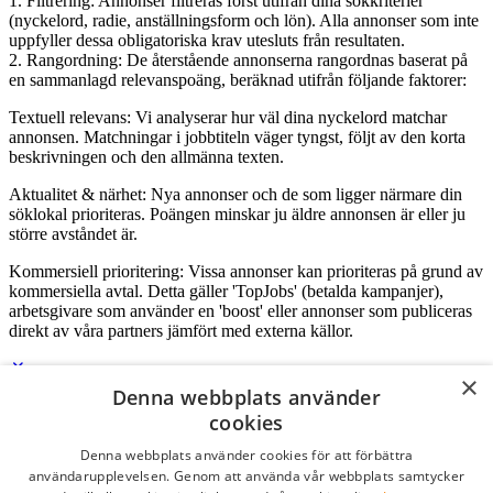
1. Filtrering: Annonser filtreras först utifrån dina sökkriterier
(nyckelord, radie, anställningsform och lön). Alla annonser som inte
uppfyller dessa obligatoriska krav utesluts från resultaten.
2. Rangordning: De återstående annonserna rangordnas baserat på
en sammanlagd relevanspoäng, beräknad utifrån följande faktorer:
Textuell relevans: Vi analyserar hur väl dina nyckelord matchar
annonsen. Matchningar i jobbtiteln väger tyngst, följt av den korta
beskrivningen och den allmänna texten.
Aktualitet & närhet: Nya annonser och de som ligger närmare din
söklokal prioriteras. Poängen minskar ju äldre annonsen är eller ju
större avståndet är.
Kommersiell prioritering: Vissa annonser kan prioriteras på grund av
kommersiella avtal. Detta gäller 'TopJobs' (betalda kampanjer),
arbetsgivare som använder en 'boost' eller annonser som publiceras
direkt av våra partners jämfört med externa källor.
×
Denna webbplats använder
Logga in som företag
cookies
Denna webbplats använder cookies för att förbättra
E-post
*
användarupplevelsen. Genom att använda vår webbplats samtycker