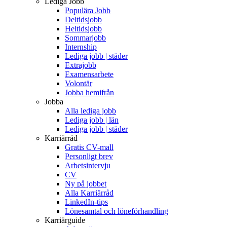
Lediga Jobb
Populära Jobb
Deltidsjobb
Heltidsjobb
Sommarjobb
Internship
Lediga jobb | städer
Extrajobb
Examensarbete
Volontär
Jobba hemifrån
Jobba
Alla lediga jobb
Lediga jobb | län
Lediga jobb | städer
Karriärråd
Gratis CV-mall
Personligt brev
Arbetsintervju
CV
Ny på jobbet
Alla Karriärråd
LinkedIn-tips
Lönesamtal och löneförhandling
Karriärguide