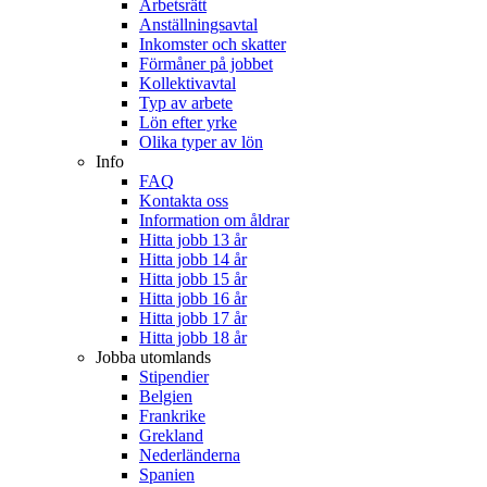
Arbetsrätt
Anställningsavtal
Inkomster och skatter
Förmåner på jobbet
Kollektivavtal
Typ av arbete
Lön efter yrke
Olika typer av lön
Info
FAQ
Kontakta oss
Information om åldrar
Hitta jobb 13 år
Hitta jobb 14 år
Hitta jobb 15 år
Hitta jobb 16 år
Hitta jobb 17 år
Hitta jobb 18 år
Jobba utomlands
Stipendier
Belgien
Frankrike
Grekland
Nederländerna
Spanien