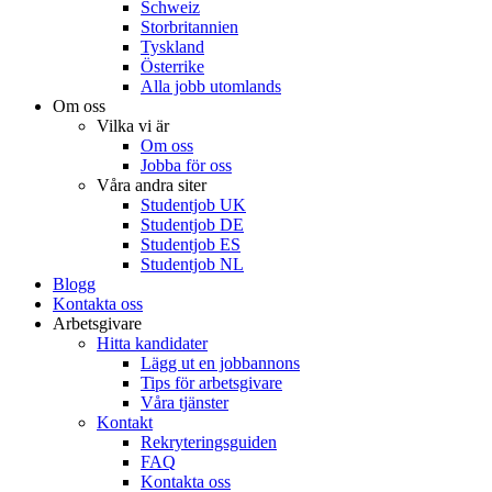
Schweiz
Storbritannien
Tyskland
Österrike
Alla jobb utomlands
Om oss
Vilka vi är
Om oss
Jobba för oss
Våra andra siter
Studentjob UK
Studentjob DE
Studentjob ES
Studentjob NL
Blogg
Kontakta oss
Arbetsgivare
Hitta kandidater
Lägg ut en jobbannons
Tips för arbetsgivare
Våra tjänster
Kontakt
Rekryteringsguiden
FAQ
Kontakta oss