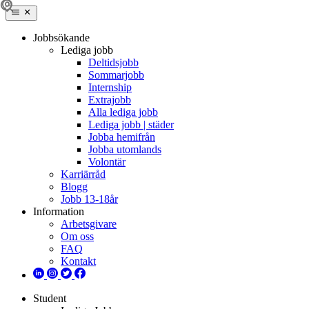
Jobbsökande
Lediga jobb
Deltidsjobb
Sommarjobb
Internship
Extrajobb
Alla lediga jobb
Lediga jobb | städer
Jobba hemifrån
Jobba utomlands
Volontär
Karriärråd
Blogg
Jobb 13-18år
Information
Arbetsgivare
Om oss
FAQ
Kontakt
Student