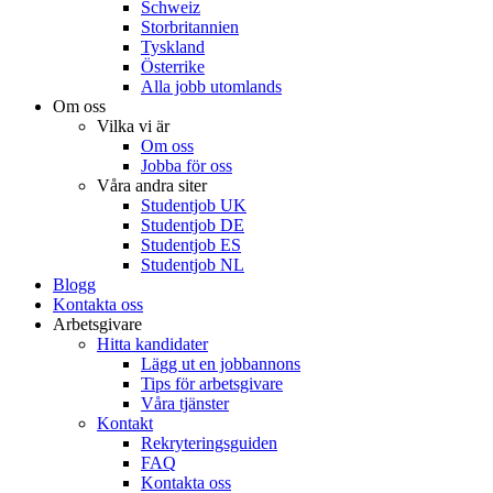
Schweiz
Storbritannien
Tyskland
Österrike
Alla jobb utomlands
Om oss
Vilka vi är
Om oss
Jobba för oss
Våra andra siter
Studentjob UK
Studentjob DE
Studentjob ES
Studentjob NL
Blogg
Kontakta oss
Arbetsgivare
Hitta kandidater
Lägg ut en jobbannons
Tips för arbetsgivare
Våra tjänster
Kontakt
Rekryteringsguiden
FAQ
Kontakta oss