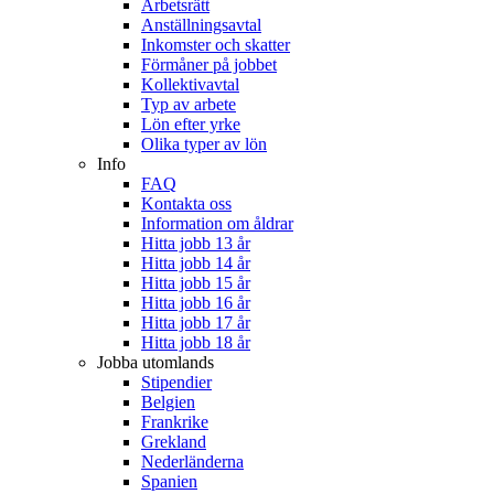
Arbetsrätt
Anställningsavtal
Inkomster och skatter
Förmåner på jobbet
Kollektivavtal
Typ av arbete
Lön efter yrke
Olika typer av lön
Info
FAQ
Kontakta oss
Information om åldrar
Hitta jobb 13 år
Hitta jobb 14 år
Hitta jobb 15 år
Hitta jobb 16 år
Hitta jobb 17 år
Hitta jobb 18 år
Jobba utomlands
Stipendier
Belgien
Frankrike
Grekland
Nederländerna
Spanien