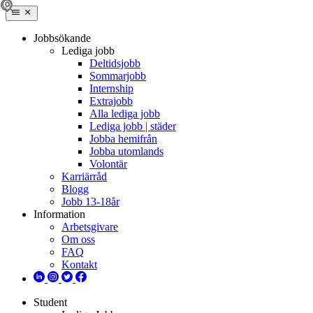
Jobbsökande
Lediga jobb
Deltidsjobb
Sommarjobb
Internship
Extrajobb
Alla lediga jobb
Lediga jobb | städer
Jobba hemifrån
Jobba utomlands
Volontär
Karriärråd
Blogg
Jobb 13-18år
Information
Arbetsgivare
Om oss
FAQ
Kontakt
Student