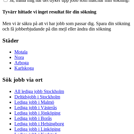
Ja, maila mig när det dyker upp jobb som matchar min sökning!
Tyvärr hittade vi inget resultat för din sökning
Men vi är säkra på att vi har jobb som passar dig. Spara din sökning
och få jobberbjudande på din mejl eller ändra din sökning
Städer
Motala
Nora
Arboga
Karlskoga
Sök jobb via ort
All lediga jobb Stockholm
Deltidsjobb i Stockholm
Lediga jobb i Malmö
Lediga jobb i Västerås
Lediga jobb i Jönköping
Lediga jobb i Borås
Lediga jobb i Helsingborg
Lediga jobb i Linköping