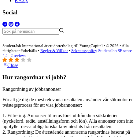
F.A.Q.
Social
StudentJob International är ett dotterbolag till YoungCapital • © 2026 • Alla
rättigheter förbehålls •
Regler & Villkor
•
Sekretesspolicy
StudentJob SE score
4.5 - 2 reviews
Close
Hur rangordnar vi jobb?
Rangordning av jobbannonser
För att ge dig de mest relevanta resultaten använder vår sökmotor en
tvåstegsprocess för att visa jobbannonser:
1. Filtrering: Annonser filtreras först utifrån dina sökkriterier
(nyckelord, radie, anställningsform och lön). Alla annonser som inte
uppfyller dessa obligatoriska krav utesluts från resultaten.
2. Rangordning: De återstående annonserna rangordnas baserat på