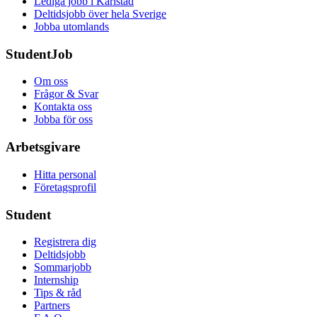
Lediga jobb i Karlstad
Deltidsjobb över hela Sverige
Jobba utomlands
StudentJob
Om oss
Frågor & Svar
Kontakta oss
Jobba för oss
Arbetsgivare
Hitta personal
Företagsprofil
Student
Registrera dig
Deltidsjobb
Sommarjobb
Internship
Tips & råd
Partners