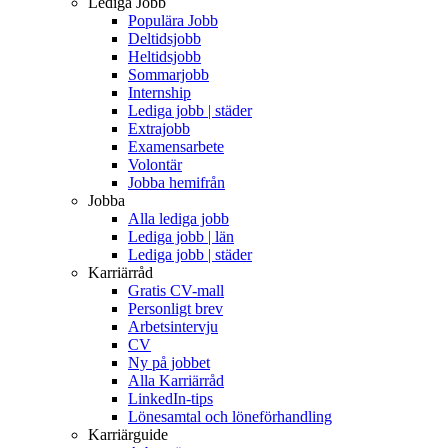
Lediga Jobb
Populära Jobb
Deltidsjobb
Heltidsjobb
Sommarjobb
Internship
Lediga jobb | städer
Extrajobb
Examensarbete
Volontär
Jobba hemifrån
Jobba
Alla lediga jobb
Lediga jobb | län
Lediga jobb | städer
Karriärråd
Gratis CV-mall
Personligt brev
Arbetsintervju
CV
Ny på jobbet
Alla Karriärråd
LinkedIn-tips
Lönesamtal och löneförhandling
Karriärguide