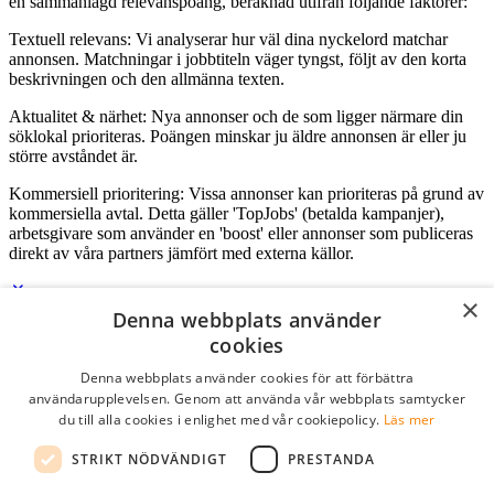
en sammanlagd relevanspoäng, beräknad utifrån följande faktorer:
Textuell relevans: Vi analyserar hur väl dina nyckelord matchar
annonsen. Matchningar i jobbtiteln väger tyngst, följt av den korta
beskrivningen och den allmänna texten.
Aktualitet & närhet: Nya annonser och de som ligger närmare din
söklokal prioriteras. Poängen minskar ju äldre annonsen är eller ju
större avståndet är.
Kommersiell prioritering: Vissa annonser kan prioriteras på grund av
kommersiella avtal. Detta gäller 'TopJobs' (betalda kampanjer),
arbetsgivare som använder en 'boost' eller annonser som publiceras
direkt av våra partners jämfört med externa källor.
×
Denna webbplats använder
Logga in som företag
cookies
Denna webbplats använder cookies för att förbättra
E-post
*
användarupplevelsen. Genom att använda vår webbplats samtycker
du till alla cookies i enlighet med vår cookiepolicy.
Läs mer
Lösenord
STRIKT NÖDVÄNDIGT
PRESTANDA
kom ihåg mig
glömt ditt lösenord?