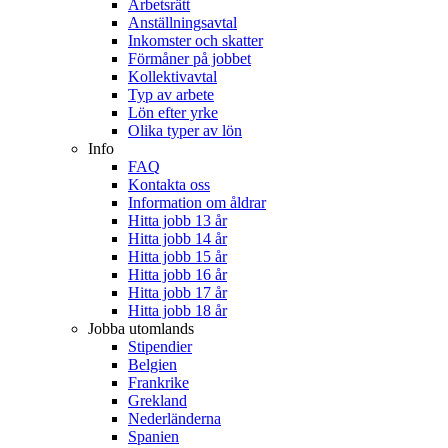
Arbetsrätt
Anställningsavtal
Inkomster och skatter
Förmåner på jobbet
Kollektivavtal
Typ av arbete
Lön efter yrke
Olika typer av lön
Info
FAQ
Kontakta oss
Information om åldrar
Hitta jobb 13 år
Hitta jobb 14 år
Hitta jobb 15 år
Hitta jobb 16 år
Hitta jobb 17 år
Hitta jobb 18 år
Jobba utomlands
Stipendier
Belgien
Frankrike
Grekland
Nederländerna
Spanien