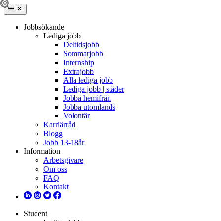
Jobbsökande
Lediga jobb
Deltidsjobb
Sommarjobb
Internship
Extrajobb
Alla lediga jobb
Lediga jobb | städer
Jobba hemifrån
Jobba utomlands
Volontär
Karriärråd
Blogg
Jobb 13-18år
Information
Arbetsgivare
Om oss
FAQ
Kontakt
Student