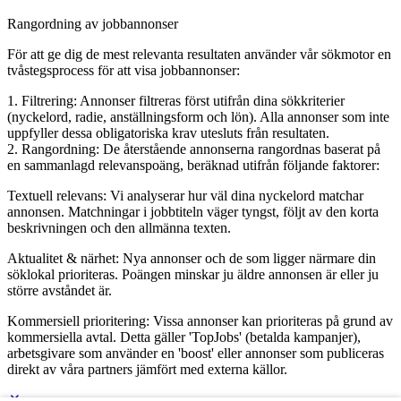
Rangordning av jobbannonser
För att ge dig de mest relevanta resultaten använder vår sökmotor en
tvåstegsprocess för att visa jobbannonser:
1. Filtrering: Annonser filtreras först utifrån dina sökkriterier
(nyckelord, radie, anställningsform och lön). Alla annonser som inte
uppfyller dessa obligatoriska krav utesluts från resultaten.
2. Rangordning: De återstående annonserna rangordnas baserat på
en sammanlagd relevanspoäng, beräknad utifrån följande faktorer:
Textuell relevans: Vi analyserar hur väl dina nyckelord matchar
annonsen. Matchningar i jobbtiteln väger tyngst, följt av den korta
beskrivningen och den allmänna texten.
Aktualitet & närhet: Nya annonser och de som ligger närmare din
söklokal prioriteras. Poängen minskar ju äldre annonsen är eller ju
större avståndet är.
Kommersiell prioritering: Vissa annonser kan prioriteras på grund av
kommersiella avtal. Detta gäller 'TopJobs' (betalda kampanjer),
arbetsgivare som använder en 'boost' eller annonser som publiceras
direkt av våra partners jämfört med externa källor.