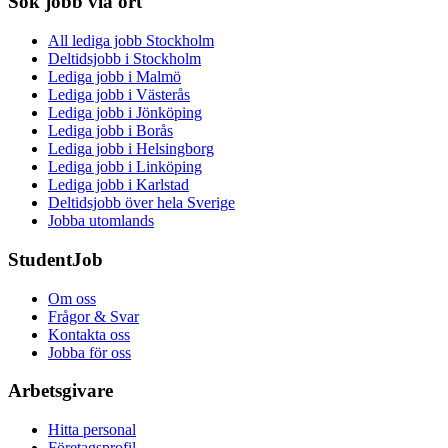
Sök jobb via ort
All lediga jobb Stockholm
Deltidsjobb i Stockholm
Lediga jobb i Malmö
Lediga jobb i Västerås
Lediga jobb i Jönköping
Lediga jobb i Borås
Lediga jobb i Helsingborg
Lediga jobb i Linköping
Lediga jobb i Karlstad
Deltidsjobb över hela Sverige
Jobba utomlands
StudentJob
Om oss
Frågor & Svar
Kontakta oss
Jobba för oss
Arbetsgivare
Hitta personal
Företagsprofil