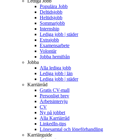
Lediga Jobb
Populära Jobb
Deltidsjobb
Heltidsjobb
Sommarjobb
Internship
Lediga jobb | städer
Extrajobb
Examensarbete
Volontär
Jobba hemifrån
Jobba
Alla lediga jobb
Lediga jobb | län
Lediga jobb | städer
Karriärråd
Gratis CV-mall
Personligt brev
Arbetsintervju
CV
Ny på jobbet
Alla Karriärråd
LinkedIn-tips
Lönesamtal och löneförhandling
Karriärguide