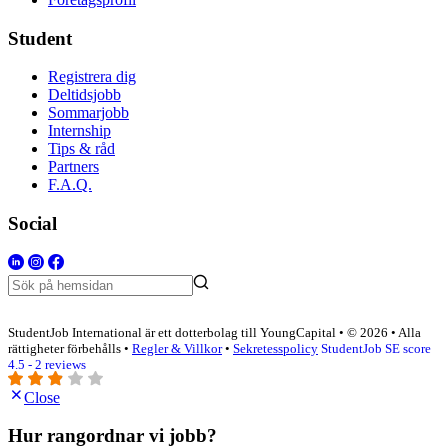
Student
Registrera dig
Deltidsjobb
Sommarjobb
Internship
Tips & råd
Partners
F.A.Q.
Social
StudentJob International är ett dotterbolag till YoungCapital • © 2026 • Alla
rättigheter förbehålls •
Regler & Villkor
•
Sekretesspolicy
StudentJob SE score
4.5 - 2 reviews
Close
Hur rangordnar vi jobb?