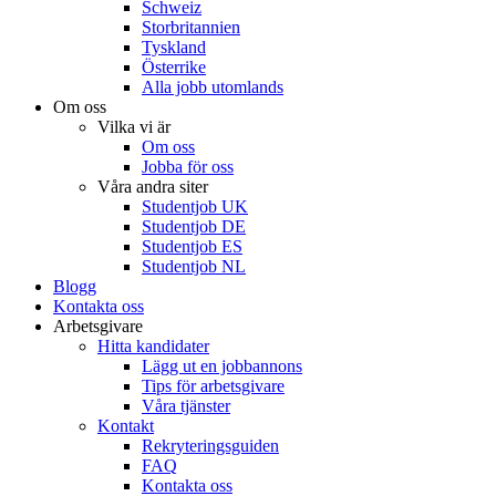
Schweiz
Storbritannien
Tyskland
Österrike
Alla jobb utomlands
Om oss
Vilka vi är
Om oss
Jobba för oss
Våra andra siter
Studentjob UK
Studentjob DE
Studentjob ES
Studentjob NL
Blogg
Kontakta oss
Arbetsgivare
Hitta kandidater
Lägg ut en jobbannons
Tips för arbetsgivare
Våra tjänster
Kontakt
Rekryteringsguiden
FAQ
Kontakta oss